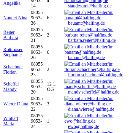
9053-
4
Angelika
14
standesamt@halfing.de
08055
Naudet Nina
9053-
6
36
bauamt@halfing.de
08055
Reiter
9053-
2
Barbara
21
barbara.reiter@halfing.de
08055
Rottmoser
9053-
6
Stephanie
26
bauamt@halfing.de
08055
Schachner
9053-
2
Florian
23
florian.schachner@halfing.de
08055
Scheffel
12 1.
9053-
Mandy
OG
20
mandy.scheffel@halfing.de
08055
Wierer Diana
9053-
3
22
diana.wierer@halfing.de
08055
Winhart
9053-
1
Maria
24
ewo@halfing.de