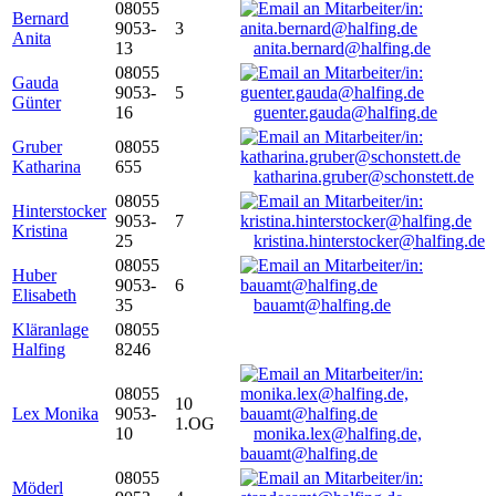
08055
Bernard
9053-
3
Anita
13
anita.bernard@halfing.de
08055
Gauda
9053-
5
Günter
16
guenter.gauda@halfing.de
Gruber
08055
Katharina
655
katharina.gruber@schonstett.de
08055
Hinterstocker
9053-
7
Kristina
25
kristina.hinterstocker@halfing.de
08055
Huber
9053-
6
Elisabeth
35
bauamt@halfing.de
Kläranlage
08055
Halfing
8246
08055
10
Lex Monika
9053-
1.OG
10
monika.lex@halfing.de,
bauamt@halfing.de
08055
Möderl