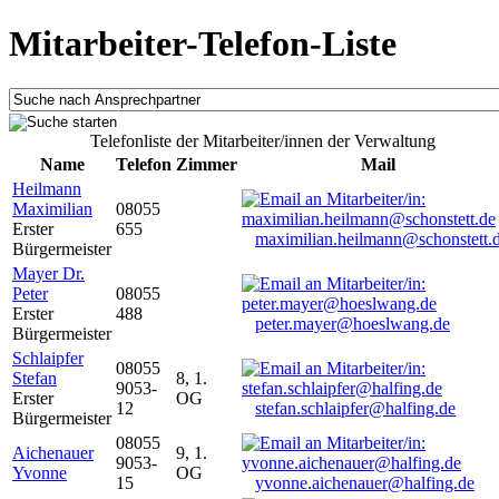
Mitarbeiter-Telefon-Liste
Telefonliste der Mitarbeiter/innen der Verwaltung
Name
Telefon
Zimmer
Mail
Heilmann
Maximilian
08055
Erster
655
maximilian.heilmann@schonstett.
Bürgermeister
Mayer Dr.
Peter
08055
Erster
488
peter.mayer@hoeslwang.de
Bürgermeister
Schlaipfer
08055
Stefan
8, 1.
9053-
Erster
OG
12
stefan.schlaipfer@halfing.de
Bürgermeister
08055
Aichenauer
9, 1.
9053-
Yvonne
OG
15
yvonne.aichenauer@halfing.de