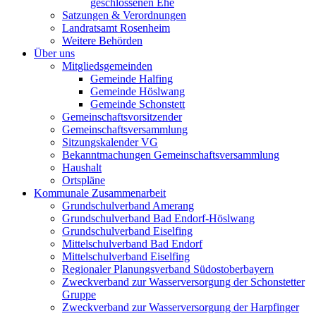
geschlossenen Ehe
Satzungen & Verordnungen
Landratsamt Rosenheim
Weitere Behörden
Über uns
Mitgliedsgemeinden
Gemeinde Halfing
Gemeinde Höslwang
Gemeinde Schonstett
Gemeinschaftsvorsitzender
Gemeinschaftsversammlung
Sitzungskalender VG
Bekanntmachungen Gemeinschaftsversammlung
Haushalt
Ortspläne
Kommunale Zusammenarbeit
Grundschulverband Amerang
Grundschulverband Bad Endorf-Höslwang
Grundschulverband Eiselfing
Mittelschulverband Bad Endorf
Mittelschulverband Eiselfing
Regionaler Planungsverband Südostoberbayern
Zweckverband zur Wasserversorgung der Schonstetter
Gruppe
Zweckverband zur Wasserversorgung der Harpfinger