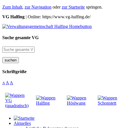
Zum Inhalt
,
zur Navigation
oder
zur Startseite
springen.
VG Halfing
| Online: https://www.vg-halfing.de/
Suche gesamte VG
suchen
Schriftgröße
A
A
A
Aktuelles