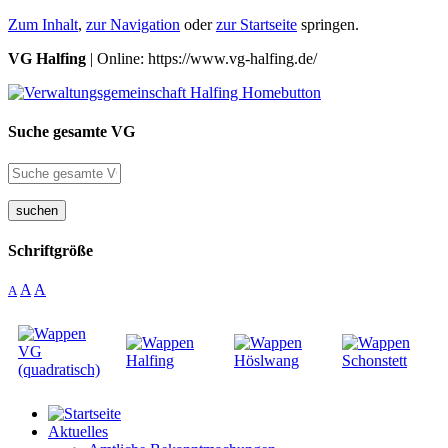
Zum Inhalt
,
zur Navigation
oder
zur Startseite
springen.
VG Halfing
| Online: https://www.vg-halfing.de/
Suche gesamte VG
suchen
Schriftgröße
A
A
A
Aktuelles