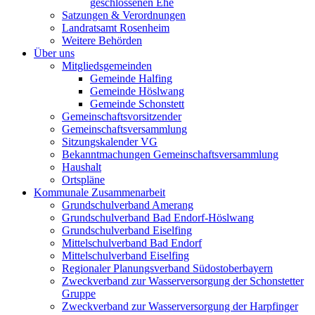
geschlossenen Ehe
Satzungen & Verordnungen
Landratsamt Rosenheim
Weitere Behörden
Über uns
Mitgliedsgemeinden
Gemeinde Halfing
Gemeinde Höslwang
Gemeinde Schonstett
Gemeinschaftsvorsitzender
Gemeinschaftsversammlung
Sitzungskalender VG
Bekanntmachungen Gemeinschaftsversammlung
Haushalt
Ortspläne
Kommunale Zusammenarbeit
Grundschulverband Amerang
Grundschulverband Bad Endorf-Höslwang
Grundschulverband Eiselfing
Mittelschulverband Bad Endorf
Mittelschulverband Eiselfing
Regionaler Planungsverband Südostoberbayern
Zweckverband zur Wasserversorgung der Schonstetter
Gruppe
Zweckverband zur Wasserversorgung der Harpfinger