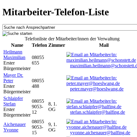
Mitarbeiter-Telefon-Liste
Telefonliste der Mitarbeiter/innen der Verwaltung
Name
Telefon
Zimmer
Mail
Heilmann
Maximilian
08055
Erster
655
maximilian.heilmann@schonstett.
Bürgermeister
Mayer Dr.
Peter
08055
Erster
488
peter.mayer@hoeslwang.de
Bürgermeister
Schlaipfer
08055
Stefan
8, 1.
9053-
Erster
OG
12
stefan.schlaipfer@halfing.de
Bürgermeister
08055
Aichenauer
9, 1.
9053-
Yvonne
OG
15
yvonne.aichenauer@halfing.de