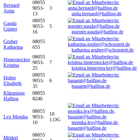
08055
Bernard
9053-
3
Anita
13
anita.bernard@halfing.de
08055
Gauda
9053-
5
Günter
16
guenter.gauda@halfing.de
Gruber
08055
Katharina
655
katharina.gruber@schonstett.de
08055
Hinterstocker
9053-
7
Kristina
25
kristina.hinterstocker@halfing.de
08055
Huber
9053-
6
Elisabeth
35
bauamt@halfing.de
Kläranlage
08055
Halfing
8246
08055
10
Lex Monika
9053-
1.OG
10
monika.lex@halfing.de,
bauamt@halfing.de
08055
Möderl