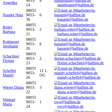
9053-
4
Angelika
14
standesamt@halfing.de
08055
Naudet Nina
9053-
6
36
bauamt@halfing.de
08055
Reiter
9053-
2
Barbara
21
barbara.reiter@halfing.de
08055
Rottmoser
9053-
6
Stephanie
26
bauamt@halfing.de
08055
Schachner
9053-
2
Florian
23
florian.schachner@halfing.de
08055
Scheffel
12 1.
9053-
Mandy
OG
20
mandy.scheffel@halfing.de
08055
Wierer Diana
9053-
3
22
diana.wierer@halfing.de
08055
Winhart
9053-
1
Maria
24
ewo@halfing.de