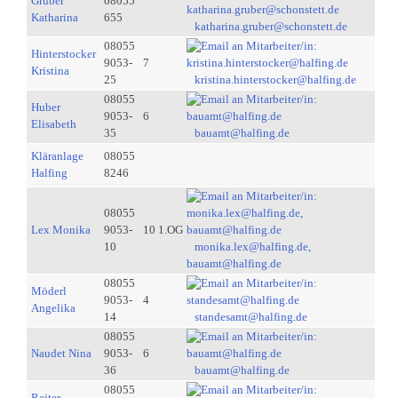
Gruber
08055
Katharina
655
katharina.gruber@schonstett.de
08055
Hinterstocker
9053-
7
Kristina
25
kristina.hinterstocker@halfing.de
08055
Huber
9053-
6
Elisabeth
35
bauamt@halfing.de
Kläranlage
08055
Halfing
8246
08055
Lex Monika
9053-
10 1.OG
10
monika.lex@halfing.de,
bauamt@halfing.de
08055
Möderl
9053-
4
Angelika
14
standesamt@halfing.de
08055
Naudet Nina
9053-
6
36
bauamt@halfing.de
08055
Reiter