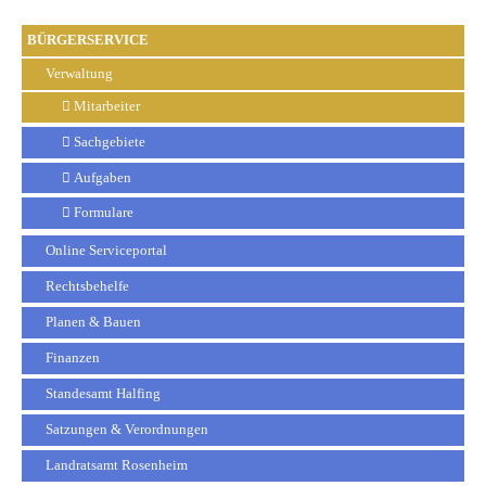
BÜRGERSERVICE
Verwaltung
Mitarbeiter
Sachgebiete
Aufgaben
Formulare
Online Serviceportal
Rechtsbehelfe
Planen & Bauen
Finanzen
Standesamt Halfing
Satzungen & Verordnungen
Landratsamt Rosenheim