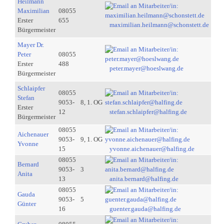
Heilmann
Maximilian
08055
Erster
655
maximilian.heilmann@schonstett.de
Bürgermeister
Mayer Dr.
Peter
08055
Erster
488
peter.mayer@hoeslwang.de
Bürgermeister
Schlaipfer
08055
Stefan
9053-
8, 1. OG
Erster
12
stefan.schlaipfer@halfing.de
Bürgermeister
08055
Aichenauer
9053-
9, 1. OG
Yvonne
15
yvonne.aichenauer@halfing.de
08055
Bernard
9053-
3
Anita
13
anita.bernard@halfing.de
08055
Gauda
9053-
5
Günter
16
guenter.gauda@halfing.de