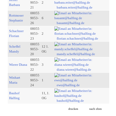
9053-
2
Barbara
21
barbara.reiter@halfing.de
08055
Rottmoser
9053-
6
Stephanie
26
bauamt@halfing.de
08055
Schachner
9053-
2
Florian
23
florian.schachner@halfing.de
08055
Scheffel
12 1.
9053-
Mandy
OG
20
mandy.scheffel@halfing.de
08055
Wierer Diana
9053-
3
22
diana.wierer@halfing.de
08055
Winhart
9053-
1
Maria
24
ewo@halfing.de
Bauhof
11, 1.
Halfing
OG
bauhof@halfing.de
drucken
nach oben