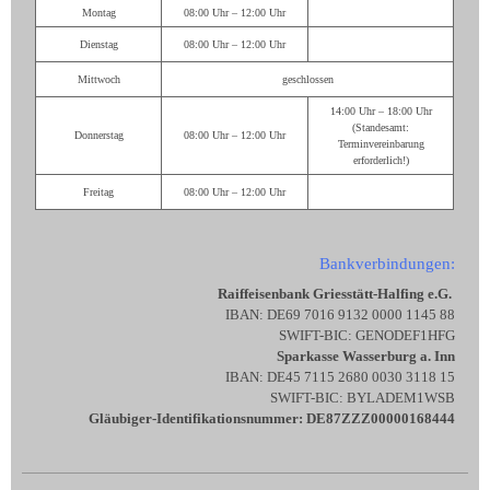
Montag
08:00 Uhr – 12:00 Uhr
Dienstag
08:00 Uhr – 12:00 Uhr
Mittwoch
geschlossen
14:00 Uhr – 18:00 Uhr
(Standesamt:
Donnerstag
08:00 Uhr – 12:00 Uhr
Terminvereinbarung
erforderlich!)
Freitag
08:00 Uhr – 12:00 Uhr
Bankverbindungen:
Raiffeisenbank Griesstätt-Halfing e.G.
IBAN: DE69 7016 9132 0000 1145 88
SWIFT-BIC: GENODEF1HFG
Sparkasse Wasserburg a. Inn
IBAN: DE45 7115 2680 0030 3118 15
SWIFT-BIC: BYLADEM1WSB
Gläubiger-Identifikationsnummer: DE87ZZZ00000168444