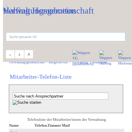
Zum Inhalt
,
zur Navigation
oder
zur Startseite
springen.
suchen
A
A
A
Sie sind hier:
Verwaltungsgemeinschaft
>
Bürgerservice
>
Verwaltung
>
Mitarbeiter
Mitarbeiter-Telefon-Liste
Telefonliste der Mitarbeiter/innen der Verwaltung
Name
Telefon
Zimmer
Mail