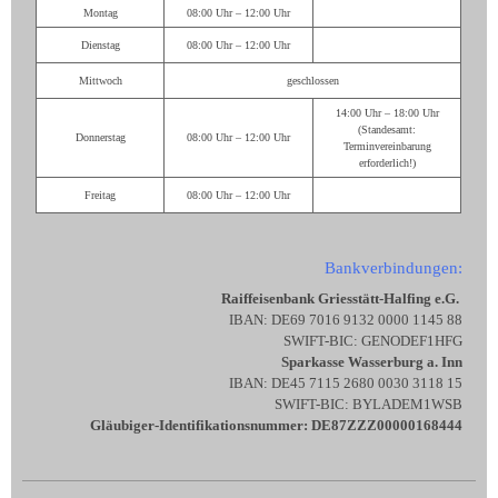
Montag
08:00 Uhr – 12:00 Uhr
Dienstag
08:00 Uhr – 12:00 Uhr
Mittwoch
geschlossen
14:00 Uhr – 18:00 Uhr
(Standesamt:
Donnerstag
08:00 Uhr – 12:00 Uhr
Terminvereinbarung
erforderlich!)
Freitag
08:00 Uhr – 12:00 Uhr
Bankverbindungen:
Raiffeisenbank Griesstätt-Halfing e.G.
IBAN: DE69 7016 9132 0000 1145 88
SWIFT-BIC: GENODEF1HFG
Sparkasse Wasserburg a. Inn
IBAN: DE45 7115 2680 0030 3118 15
SWIFT-BIC: BYLADEM1WSB
Gläubiger-Identifikationsnummer: DE87ZZZ00000168444