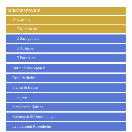
BÜRGERSERVICE
Verwaltung
Mitarbeiter
Sachgebiete
Aufgaben
Formulare
Online Serviceportal
Rechtsbehelfe
Planen & Bauen
Finanzen
Standesamt Halfing
Satzungen & Verordnungen
Landratsamt Rosenheim