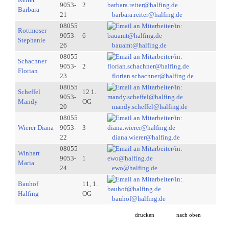
9053-
2
Barbara
21
barbara.reiter@halfing.de
08055
Rottmoser
9053-
6
Stephanie
26
bauamt@halfing.de
08055
Schachner
9053-
2
Florian
23
florian.schachner@halfing.de
08055
Scheffel
12 1.
9053-
Mandy
OG
20
mandy.scheffel@halfing.de
08055
Wierer Diana
9053-
3
22
diana.wierer@halfing.de
08055
Winhart
9053-
1
Maria
24
ewo@halfing.de
Bauhof
11, 1.
Halfing
OG
bauhof@halfing.de
drucken
nach oben