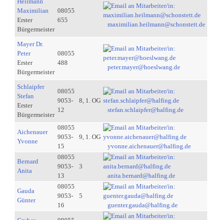
Heilmann
Maximilian
08055
Erster
655
maximilian.heilmann@schonstett.de
Bürgermeister
Mayer Dr.
Peter
08055
Erster
488
peter.mayer@hoeslwang.de
Bürgermeister
Schlaipfer
08055
Stefan
9053-
8, 1. OG
Erster
12
stefan.schlaipfer@halfing.de
Bürgermeister
08055
Aichenauer
9053-
9, 1. OG
Yvonne
15
yvonne.aichenauer@halfing.de
08055
Bernard
9053-
3
Anita
13
anita.bernard@halfing.de
08055
Gauda
9053-
5
Günter
16
guenter.gauda@halfing.de