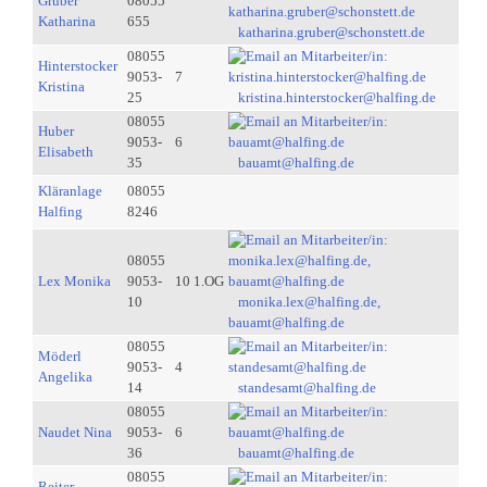
Gruber
08055
Katharina
655
katharina.gruber@schonstett.de
08055
Hinterstocker
9053-
7
Kristina
25
kristina.hinterstocker@halfing.de
08055
Huber
9053-
6
Elisabeth
35
bauamt@halfing.de
Kläranlage
08055
Halfing
8246
08055
Lex Monika
9053-
10 1.OG
10
monika.lex@halfing.de,
bauamt@halfing.de
08055
Möderl
9053-
4
Angelika
14
standesamt@halfing.de
08055
Naudet Nina
9053-
6
36
bauamt@halfing.de
08055
Reiter