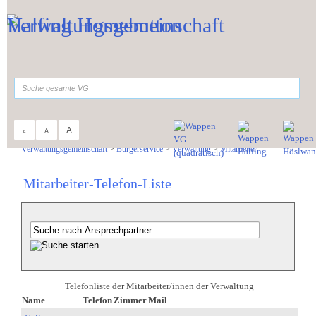
Zum Inhalt
,
zur Navigation
oder
zur Startseite
springen.
suchen
A
A
A
Sie sind hier:
Verwaltungsgemeinschaft
>
Bürgerservice
>
Verwaltung
>
Mitarbeiter
Mitarbeiter-Telefon-Liste
Telefonliste der Mitarbeiter/innen der Verwaltung
Name
Telefon
Zimmer
Mail