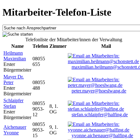
Mitarbeiter-Telefon-Liste
Telefonliste der Mitarbeiter/innen der Verwaltung
Name
Telefon
Zimmer
Mail
Heilmann
Maximilian
08055
Erster
655
maximilian.heilmann@schonstett.
Bürgermeister
Mayer Dr.
Peter
08055
Erster
488
peter.mayer@hoeslwang.de
Bürgermeister
Schlaipfer
08055
Stefan
8, 1.
9053-
Erster
OG
12
stefan.schlaipfer@halfing.de
Bürgermeister
08055
Aichenauer
9, 1.
9053-
Yvonne
OG
15
yvonne.aichenauer@halfing.de