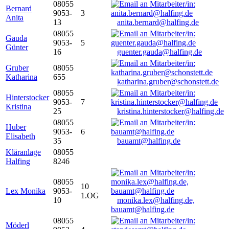
08055
Bernard
9053-
3
Anita
13
anita.bernard@halfing.de
08055
Gauda
9053-
5
Günter
16
guenter.gauda@halfing.de
Gruber
08055
Katharina
655
katharina.gruber@schonstett.de
08055
Hinterstocker
9053-
7
Kristina
25
kristina.hinterstocker@halfing.de
08055
Huber
9053-
6
Elisabeth
35
bauamt@halfing.de
Kläranlage
08055
Halfing
8246
08055
10
Lex Monika
9053-
1.OG
10
monika.lex@halfing.de,
bauamt@halfing.de
08055
Möderl