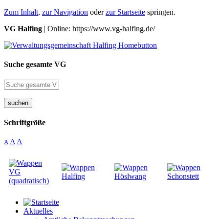
Zum Inhalt
,
zur Navigation
oder
zur Startseite
springen.
VG Halfing
| Online: https://www.vg-halfing.de/
Suche gesamte VG
suchen
Schriftgröße
A
A
A
Aktuelles