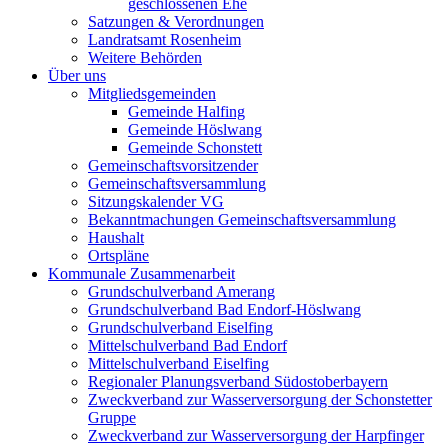
geschlossenen Ehe
Satzungen & Verordnungen
Landratsamt Rosenheim
Weitere Behörden
Über uns
Mitgliedsgemeinden
Gemeinde Halfing
Gemeinde Höslwang
Gemeinde Schonstett
Gemeinschaftsvorsitzender
Gemeinschaftsversammlung
Sitzungskalender VG
Bekanntmachungen Gemeinschaftsversammlung
Haushalt
Ortspläne
Kommunale Zusammenarbeit
Grundschulverband Amerang
Grundschulverband Bad Endorf-Höslwang
Grundschulverband Eiselfing
Mittelschulverband Bad Endorf
Mittelschulverband Eiselfing
Regionaler Planungsverband Südostoberbayern
Zweckverband zur Wasserversorgung der Schonstetter
Gruppe
Zweckverband zur Wasserversorgung der Harpfinger