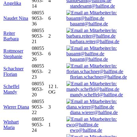
9053-
4
Angelika
14
standesamt@halfing.de
08055
Naudet Nina
9053-
6
36
bauamt@halfing.de
08055
Reiter
9053-
2
Barbara
21
barbara.reiter@halfing.de
08055
Rottmoser
9053-
6
Stephanie
26
bauamt@halfing.de
08055
Schachner
9053-
2
Florian
23
florian.schachner@halfing.de
08055
Scheffel
12 1.
9053-
Mandy
OG
20
mandy.scheffel@halfing.de
08055
Wierer Diana
9053-
3
22
diana.wierer@halfing.de
08055
Winhart
9053-
1
Maria
24
ewo@halfing.de