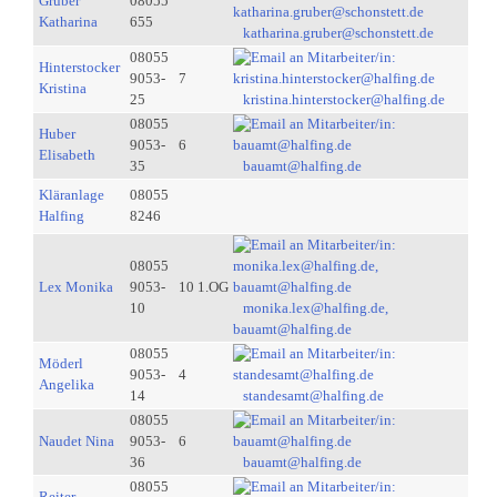
Gruber
08055
Katharina
655
katharina.gruber@schonstett.de
08055
Hinterstocker
9053-
7
Kristina
25
kristina.hinterstocker@halfing.de
08055
Huber
9053-
6
Elisabeth
35
bauamt@halfing.de
Kläranlage
08055
Halfing
8246
08055
Lex Monika
9053-
10 1.OG
10
monika.lex@halfing.de,
bauamt@halfing.de
08055
Möderl
9053-
4
Angelika
14
standesamt@halfing.de
08055
Naudet Nina
9053-
6
36
bauamt@halfing.de
08055
Reiter