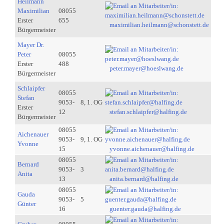
Heilmann
Maximilian
08055
Erster
655
maximilian.heilmann@schonstett.de
Bürgermeister
Mayer Dr.
Peter
08055
Erster
488
peter.mayer@hoeslwang.de
Bürgermeister
Schlaipfer
08055
Stefan
9053-
8, 1. OG
Erster
12
stefan.schlaipfer@halfing.de
Bürgermeister
08055
Aichenauer
9053-
9, 1. OG
Yvonne
15
yvonne.aichenauer@halfing.de
08055
Bernard
9053-
3
Anita
13
anita.bernard@halfing.de
08055
Gauda
9053-
5
Günter
16
guenter.gauda@halfing.de