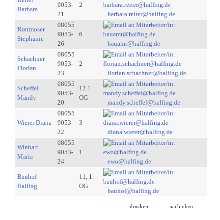
9053-
2
Barbara
21
barbara.reiter@halfing.de
08055
Rottmoser
9053-
6
Stephanie
26
bauamt@halfing.de
08055
Schachner
9053-
2
Florian
23
florian.schachner@halfing.de
08055
Scheffel
12 1.
9053-
Mandy
OG
20
mandy.scheffel@halfing.de
08055
Wierer Diana
9053-
3
22
diana.wierer@halfing.de
08055
Winhart
9053-
1
Maria
24
ewo@halfing.de
Bauhof
11, 1.
Halfing
OG
bauhof@halfing.de
drucken
nach oben