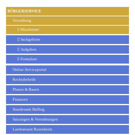
BÜRGERSERVICE
Verwaltung
Mitarbeiter
Sachgebiete
Aufgaben
Formulare
Online Serviceportal
Rechtsbehelfe
Planen & Bauen
Finanzen
Standesamt Halfing
Satzungen & Verordnungen
Landratsamt Rosenheim