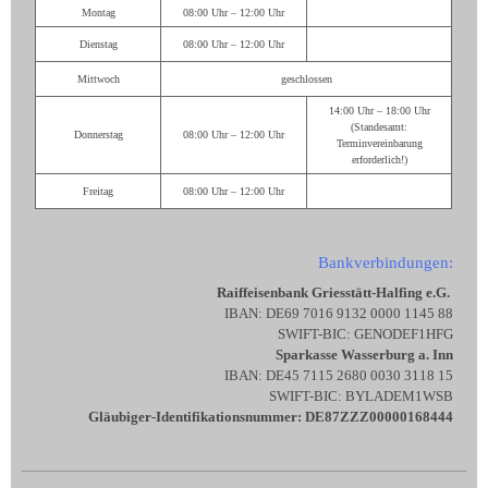
Montag
08:00 Uhr – 12:00 Uhr
Dienstag
08:00 Uhr – 12:00 Uhr
Mittwoch
geschlossen
14:00 Uhr – 18:00 Uhr
(Standesamt:
Donnerstag
08:00 Uhr – 12:00 Uhr
Terminvereinbarung
erforderlich!)
Freitag
08:00 Uhr – 12:00 Uhr
Bankverbindungen:
Raiffeisenbank Griesstätt-Halfing e.G.
IBAN: DE69 7016 9132 0000 1145 88
SWIFT-BIC: GENODEF1HFG
Sparkasse Wasserburg a. Inn
IBAN: DE45 7115 2680 0030 3118 15
SWIFT-BIC: BYLADEM1WSB
Gläubiger-Identifikationsnummer: DE87ZZZ00000168444