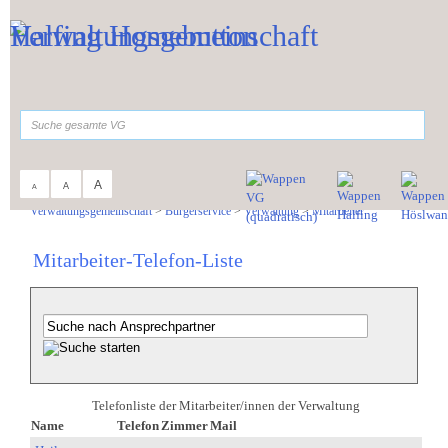
Zum Inhalt
,
zur Navigation
oder
zur Startseite
springen.
suchen
A
A
A
Sie sind hier:
Verwaltungsgemeinschaft
>
Bürgerservice
>
Verwaltung
>
Mitarbeiter
Mitarbeiter-Telefon-Liste
Telefonliste der Mitarbeiter/innen der Verwaltung
Name
Telefon
Zimmer
Mail