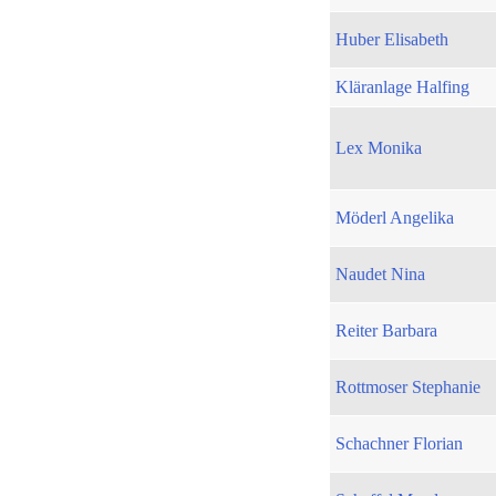
Huber Elisabeth
Kläranlage Halfing
Lex Monika
Möderl Angelika
Naudet Nina
Reiter Barbara
Rottmoser Stephanie
Schachner Florian