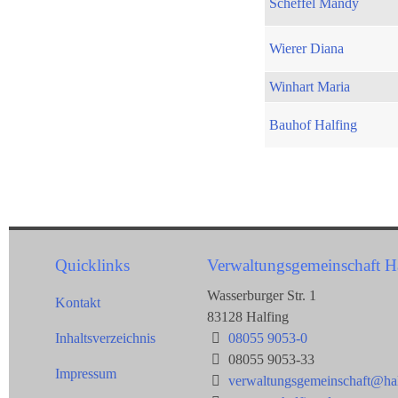
Scheffel Mandy
Wierer Diana
Winhart Maria
Bauhof Halfing
Quicklinks
Verwaltungsgemeinschaft H
Wasserburger Str. 1
Kontakt
83128 Halfing
Inhaltsverzeichnis
08055 9053-0
08055 9053-33
Impressum
verwaltungsgemeinschaft@hal