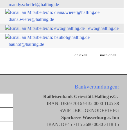
mandy.scheffel@halfing.de
diana.wierer@halfing.de
ewo@halfing.de
bauhof@halfing.de
drucken
nach oben
Bankverbindungen:
Raiffeisenbank Griesstätt-Halfing e.G.
IBAN: DE69 7016 9132 0000 1145 88
SWIFT-BIC: GENODEF1HFG
Sparkasse Wasserburg a. Inn
IBAN: DE45 7115 2680 0030 3118 15