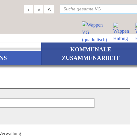
su
A
A
A
KOMMUNALE
NS
ZUSAMMENARBEIT
 Verwaltung