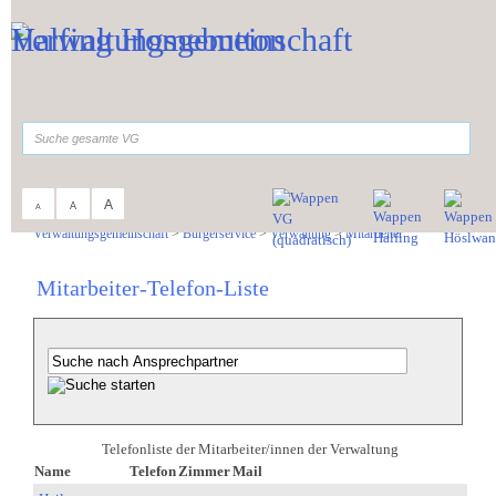
Zum Inhalt
,
zur Navigation
oder
zur Startseite
springen.
suchen
A
A
A
Sie sind hier:
Verwaltungsgemeinschaft
>
Bürgerservice
>
Verwaltung
>
Mitarbeiter
Mitarbeiter-Telefon-Liste
Telefonliste der Mitarbeiter/innen der Verwaltung
Name
Telefon
Zimmer
Mail