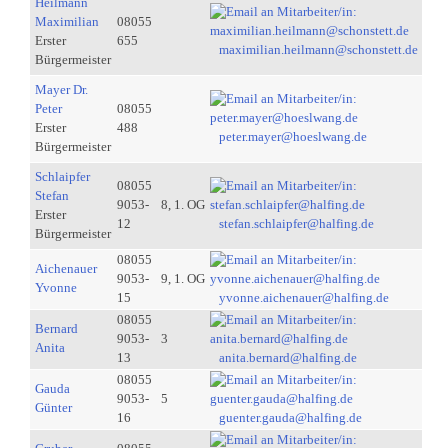
Heilmann
Maximilian
08055
Erster
655
maximilian.heilmann@schonstett.de
Bürgermeister
Mayer Dr.
Peter
08055
Erster
488
peter.mayer@hoeslwang.de
Bürgermeister
Schlaipfer
08055
Stefan
9053-
8, 1. OG
Erster
12
stefan.schlaipfer@halfing.de
Bürgermeister
08055
Aichenauer
9053-
9, 1. OG
Yvonne
15
yvonne.aichenauer@halfing.de
08055
Bernard
9053-
3
Anita
13
anita.bernard@halfing.de
08055
Gauda
9053-
5
Günter
16
guenter.gauda@halfing.de