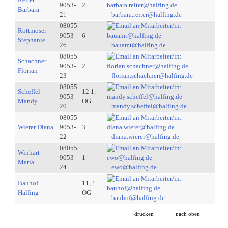
9053-
2
Barbara
21
barbara.reiter@halfing.de
08055
Rottmoser
9053-
6
Stephanie
26
bauamt@halfing.de
08055
Schachner
9053-
2
Florian
23
florian.schachner@halfing.de
08055
Scheffel
12 1.
9053-
Mandy
OG
20
mandy.scheffel@halfing.de
08055
Wierer Diana
9053-
3
22
diana.wierer@halfing.de
08055
Winhart
9053-
1
Maria
24
ewo@halfing.de
Bauhof
11, 1.
Halfing
OG
bauhof@halfing.de
drucken
nach oben