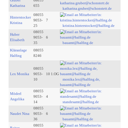
Gruber
08055
Katharina
655
katharina.gruber@schonstett.de
08055
Hinterstocker
9053-
7
Kristina
25
kristina.hinterstocker@halfing.de
08055
Huber
9053-
6
Elisabeth
35
bauamt@halfing.de
Kläranlage
08055
Halfing
8246
08055
Lex Monika
9053-
10 1.OG
10
monika.lex@halfing.de,
bauamt@halfing.de
08055
Möderl
9053-
4
Angelika
14
standesamt@halfing.de
08055
Naudet Nina
9053-
6
36
bauamt@halfing.de
08055
Reiter