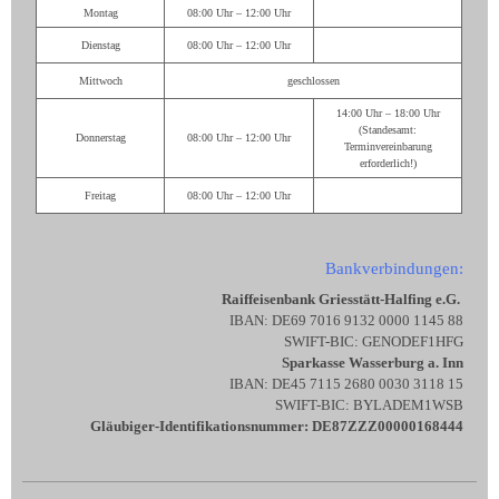
Montag
08:00 Uhr – 12:00 Uhr
Dienstag
08:00 Uhr – 12:00 Uhr
Mittwoch
geschlossen
14:00 Uhr – 18:00 Uhr
(Standesamt:
Donnerstag
08:00 Uhr – 12:00 Uhr
Terminvereinbarung
erforderlich!)
Freitag
08:00 Uhr – 12:00 Uhr
Bankverbindungen:
Raiffeisenbank Griesstätt-Halfing e.G.
IBAN: DE69 7016 9132 0000 1145 88
SWIFT-BIC: GENODEF1HFG
Sparkasse Wasserburg a. Inn
IBAN: DE45 7115 2680 0030 3118 15
SWIFT-BIC: BYLADEM1WSB
Gläubiger-Identifikationsnummer: DE87ZZZ00000168444