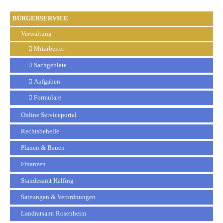
BÜRGERSERVICE
Verwaltung
Mitarbeiter
Sachgebiete
Aufgaben
Formulare
Online Serviceportal
Rechtsbehelfe
Planen & Bauen
Finanzen
Standesamt Halfing
Satzungen & Verordnungen
Landratsamt Rosenheim