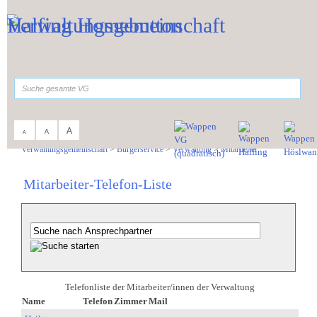
Zum Inhalt
,
zur Navigation
oder
zur Startseite
springen.
suchen
A
A
A
Sie sind hier:
Verwaltungsgemeinschaft
>
Bürgerservice
>
Verwaltung
>
Mitarbeiter
Mitarbeiter-Telefon-Liste
Telefonliste der Mitarbeiter/innen der Verwaltung
Name
Telefon
Zimmer
Mail