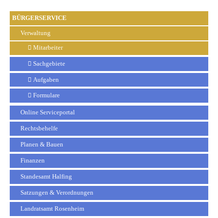
BÜRGERSERVICE
Verwaltung
Mitarbeiter
Sachgebiete
Aufgaben
Formulare
Online Serviceportal
Rechtsbehelfe
Planen & Bauen
Finanzen
Standesamt Halfing
Satzungen & Verordnungen
Landratsamt Rosenheim