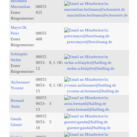
Heilmann
Maximilian
08055
Erster
655
maximilian.heilmann@schonstett.de
Bürgermeister
Mayer Dr.
Peter
08055
Erster
488
peter.mayer@hoeslwang.de
Bürgermeister
Schlaipfer
08055
Stefan
9053-
8, 1. OG
Erster
12
stefan.schlaipfer@halfing.de
Bürgermeister
08055
Aichenauer
9053-
9, 1. OG
Yvonne
15
yvonne.aichenauer@halfing.de
08055
Bernard
9053-
3
Anita
13
anita.bernard@halfing.de
08055
Gauda
9053-
5
Günter
16
guenter.gauda@halfing.de