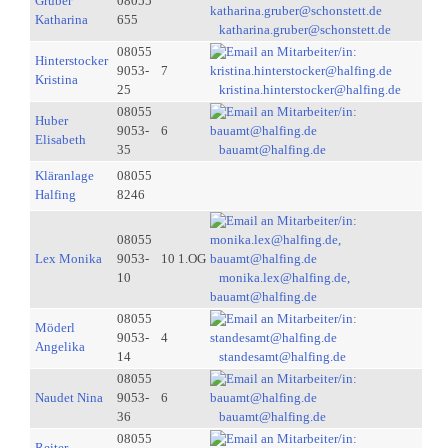
Gruber
08055
Katharina
655
katharina.gruber@schonstett.de
08055
Hinterstocker
9053-
7
Kristina
25
kristina.hinterstocker@halfing.de
08055
Huber
9053-
6
Elisabeth
35
bauamt@halfing.de
Kläranlage
08055
Halfing
8246
08055
Lex Monika
9053-
10 1.OG
10
monika.lex@halfing.de,
bauamt@halfing.de
08055
Möderl
9053-
4
Angelika
14
standesamt@halfing.de
08055
Naudet Nina
9053-
6
36
bauamt@halfing.de
08055
Reiter