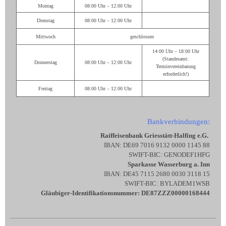
Montag
08:00 Uhr – 12:00 Uhr
Dienstag
08:00 Uhr – 12:00 Uhr
Mittwoch
geschlossen
14:00 Uhr – 18:00 Uhr
(Standesamt:
Donnerstag
08:00 Uhr – 12:00 Uhr
Terminvereinbarung
erforderlich!)
Freitag
08:00 Uhr – 12:00 Uhr
Bankverbindungen:
Raiffeisenbank Griesstätt-Halfing e.G.
IBAN: DE69 7016 9132 0000 1145 88
SWIFT-BIC: GENODEF1HFG
Sparkasse Wasserburg a. Inn
IBAN: DE45 7115 2680 0030 3118 15
SWIFT-BIC: BYLADEM1WSB
Gläubiger-Identifikationsnummer: DE87ZZZ00000168444