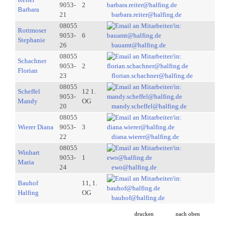
9053-
2
Barbara
21
barbara.reiter@halfing.de
08055
Rottmoser
9053-
6
Stephanie
26
bauamt@halfing.de
08055
Schachner
9053-
2
Florian
23
florian.schachner@halfing.de
08055
Scheffel
12 1.
9053-
Mandy
OG
20
mandy.scheffel@halfing.de
08055
Wierer Diana
9053-
3
22
diana.wierer@halfing.de
08055
Winhart
9053-
1
Maria
24
ewo@halfing.de
Bauhof
11, 1.
Halfing
OG
bauhof@halfing.de
drucken
nach oben