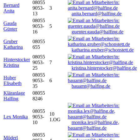
08055
Bernard
9053-
3
Anita
13
anita.bernard@halfing.de
08055
Gauda
9053-
5
Günter
16
guenter.gauda@halfing.de
Gruber
08055
Katharina
655
katharina.gruber@schonstett.de
08055
Hinterstocker
9053-
7
Kristina
25
kristina.hinterstocker@halfing.de
08055
Huber
9053-
6
Elisabeth
35
bauamt@halfing.de
Kläranlage
08055
Halfing
8246
08055
10
Lex Monika
9053-
1.OG
10
monika.lex@halfing.de,
bauamt@halfing.de
08055
Möderl