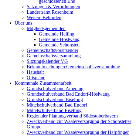
geschlossenen Ehe
Satzungen & Verordnungen
Landratsamt Rosenheim
Weitere Behörden
Über uns
Mitgliedsgemeinden
Gemeinde Halfing
Gemeinde Höslwang
Gemeinde Schonstett
Gemeinschaftsvorsitzender
Gemeinschaftsversammlung
Sitzungskalender VG
Bekanntmachungen Gemeinschaftsversammlung
Haushalt
Ortspläne
Kommunale Zusammenarbeit
Grundschulverband Amerang
Grundschulverband Bad Endorf-Höslwang
Grundschulverband Eiselfing
Mittelschulverband Bad Endorf
Mittelschulverband Eiselfing
Regionaler Planungsverband Südostoberbayern
Zweckverband zur Wasserversorgung der Schonstetter
Gruppe
Zweckverband zur Wasserversorgung der Harpfinger