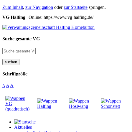
Zum Inhalt
,
zur Navigation
oder
zur Startseite
springen.
VG Halfing
| Online: https://www.vg-halfing.de/
Suche gesamte VG
suchen
Schriftgröße
A
A
A
Aktuelles