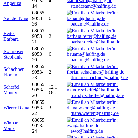
9053-
4
Angelika
14
standesamt@halfing.de
08055
Naudet Nina
9053-
6
36
bauamt@halfing.de
08055
Reiter
9053-
2
Barbara
21
barbara.reiter@halfing.de
08055
Rottmoser
9053-
6
Stephanie
26
bauamt@halfing.de
08055
Schachner
9053-
2
Florian
23
florian.schachner@halfing.de
08055
Scheffel
12 1.
9053-
Mandy
OG
20
mandy.scheffel@halfing.de
08055
Wierer Diana
9053-
3
22
diana.wierer@halfing.de
08055
Winhart
9053-
1
Maria
24
ewo@halfing.de