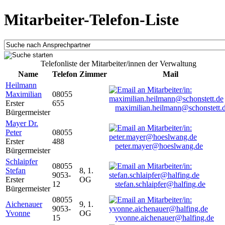
Mitarbeiter-Telefon-Liste
Telefonliste der Mitarbeiter/innen der Verwaltung
Name
Telefon
Zimmer
Mail
Heilmann
Maximilian
08055
Erster
655
maximilian.heilmann@schonstett.
Bürgermeister
Mayer Dr.
Peter
08055
Erster
488
peter.mayer@hoeslwang.de
Bürgermeister
Schlaipfer
08055
Stefan
8, 1.
9053-
Erster
OG
12
stefan.schlaipfer@halfing.de
Bürgermeister
08055
Aichenauer
9, 1.
9053-
Yvonne
OG
15
yvonne.aichenauer@halfing.de