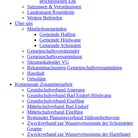
geschlossenen Ehe
Satzungen & Verordnungen
Landratsamt Rosenheim
Weitere Behörden
Über uns
Mitgliedsgemeinden
Gemeinde Halfing
Gemeinde Höslwang
Gemeinde Schonstett
Gemeinschaftsvorsitzender
Gemeinschaftsversammlung
Sitzungskalender VG
Bekanntmachungen Gemeinschaftsversammlung
Haushalt
Ortspläne
Kommunale Zusammenarbeit
Grundschulverband Amerang
Grundschulverband Bad Endorf-Höslwang
Grundschulverband Eiselfing
Mittelschulverband Bad Endorf
Mittelschulverband Eiselfing
Regionaler Planungsverband Südostoberbayern
Zweckverband zur Wasserversorgung der Schonstetter
Gruppe
Zweckverband zur Wasserversorgung der Harpfinger