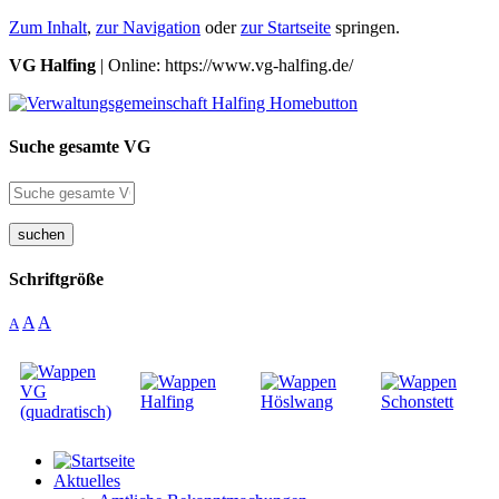
Zum Inhalt
,
zur Navigation
oder
zur Startseite
springen.
VG Halfing
| Online: https://www.vg-halfing.de/
Suche gesamte VG
suchen
Schriftgröße
A
A
A
Aktuelles