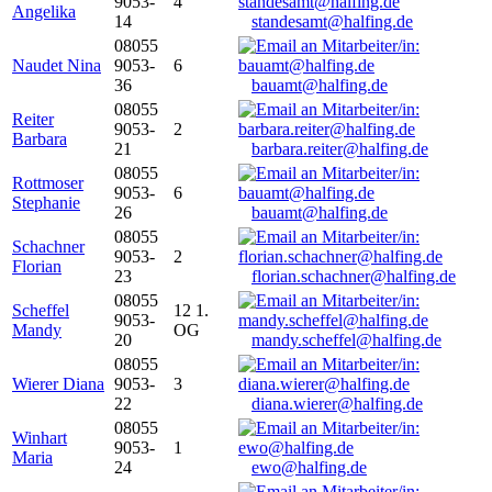
9053-
4
Angelika
14
standesamt@halfing.de
08055
Naudet Nina
9053-
6
36
bauamt@halfing.de
08055
Reiter
9053-
2
Barbara
21
barbara.reiter@halfing.de
08055
Rottmoser
9053-
6
Stephanie
26
bauamt@halfing.de
08055
Schachner
9053-
2
Florian
23
florian.schachner@halfing.de
08055
Scheffel
12 1.
9053-
Mandy
OG
20
mandy.scheffel@halfing.de
08055
Wierer Diana
9053-
3
22
diana.wierer@halfing.de
08055
Winhart
9053-
1
Maria
24
ewo@halfing.de