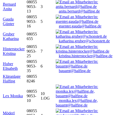
08055
Bernard
9053-
3
Anita
13
anita.bernard@halfing.de
08055
Gauda
9053-
5
Günter
16
guenter.gauda@halfing.de
Gruber
08055
Katharina
655
katharina.gruber@schonstett.de
08055
Hinterstocker
9053-
7
Kristina
25
kristina.hinterstocker@halfing.de
08055
Huber
9053-
6
Elisabeth
35
bauamt@halfing.de
Kläranlage
08055
Halfing
8246
08055
10
Lex Monika
9053-
1.OG
10
monika.lex@halfing.de,
bauamt@halfing.de
08055
Möderl