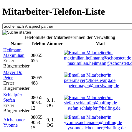
Mitarbeiter-Telefon-Liste
Telefonliste der Mitarbeiter/innen der Verwaltung
Name
Telefon
Zimmer
Mail
Heilmann
Maximilian
08055
Erster
655
maximilian.heilmann@schonstett.
Bürgermeister
Mayer Dr.
Peter
08055
Erster
488
peter.mayer@hoeslwang.de
Bürgermeister
Schlaipfer
08055
Stefan
8, 1.
9053-
Erster
OG
12
stefan.schlaipfer@halfing.de
Bürgermeister
08055
Aichenauer
9, 1.
9053-
Yvonne
OG
15
yvonne.aichenauer@halfing.de