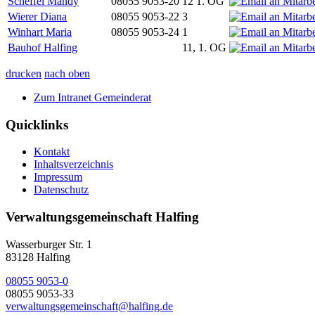
Scheffel Mandy
08055 9053-20
12 1. OG
Wierer Diana
08055 9053-22
3
Winhart Maria
08055 9053-24
1
Bauhof Halfing
11, 1. OG
drucken
nach oben
Zum Intranet Gemeinderat
Quicklinks
Kontakt
Inhaltsverzeichnis
Impressum
Datenschutz
Verwaltungsgemeinschaft Halfing
Wasserburger Str. 1
83128 Halfing
08055 9053-0
08055 9053-33
verwaltungsgemeinschaft@halfing.de