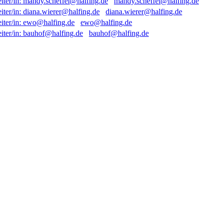
mandy.scheffel@halfing.de
diana.wierer@halfing.de
ewo@halfing.de
bauhof@halfing.de