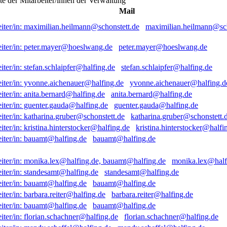
ste der Mitarbeiter/innen der Verwaltung
Mail
maximilian.heilmann@sch
peter.mayer@hoeslwang.de
stefan.schlaipfer@halfing.de
yvonne.aichenauer@halfing.d
anita.bernard@halfing.de
guenter.gauda@halfing.de
katharina.gruber@schonstett.
kristina.hinterstocker@halfi
bauamt@halfing.de
monika.lex@half
standesamt@halfing.de
bauamt@halfing.de
barbara.reiter@halfing.de
bauamt@halfing.de
florian.schachner@halfing.de