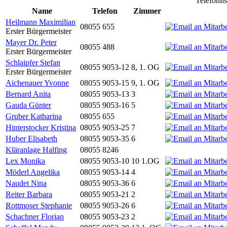
Telefonli
Name
Telefon
Zimmer
Heilmann Maximilian
08055 655
Erster Bürgermeister
Mayer Dr. Peter
08055 488
Erster Bürgermeister
Schlaipfer Stefan
08055 9053-12
8, 1. OG
Erster Bürgermeister
Aichenauer Yvonne
08055 9053-15
9, 1. OG
Bernard Anita
08055 9053-13
3
Gauda Günter
08055 9053-16
5
Gruber Katharina
08055 655
Hinterstocker Kristina
08055 9053-25
7
Huber Elisabeth
08055 9053-35
6
Kläranlage Halfing
08055 8246
Lex Monika
08055 9053-10
10 1.OG
Möderl Angelika
08055 9053-14
4
Naudet Nina
08055 9053-36
6
Reiter Barbara
08055 9053-21
2
Rottmoser Stephanie
08055 9053-26
6
Schachner Florian
08055 9053-23
2