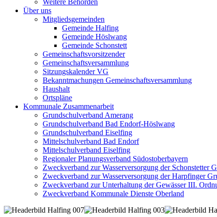
Weitere Behörden
Über uns
Mitgliedsgemeinden
Gemeinde Halfing
Gemeinde Höslwang
Gemeinde Schonstett
Gemeinschaftsvorsitzender
Gemeinschaftsversammlung
Sitzungskalender VG
Bekanntmachungen Gemeinschaftsversammlung
Haushalt
Ortspläne
Kommunale Zusammenarbeit
Grundschulverband Amerang
Grundschulverband Bad Endorf-Höslwang
Grundschulverband Eiselfing
Mittelschulverband Bad Endorf
Mittelschulverband Eiselfing
Regionaler Planungsverband Südostoberbayern
Zweckverband zur Wasserversorgung der Schonstetter 
Zweckverband zur Wasserversorgung der Harpfinger Gr
Zweckverband zur Unterhaltung der Gewässer III. Ordnu
Zweckverband Kommunale Dienste Oberland