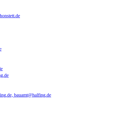
onstett.de
e
de
ng.de
ing.de, bauamt@halfing.de