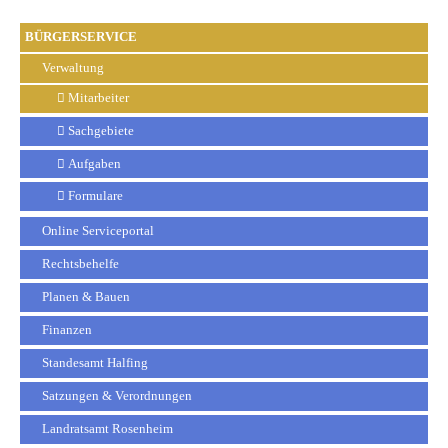
BÜRGERSERVICE
Verwaltung
Mitarbeiter
Sachgebiete
Aufgaben
Formulare
Online Serviceportal
Rechtsbehelfe
Planen & Bauen
Finanzen
Standesamt Halfing
Satzungen & Verordnungen
Landratsamt Rosenheim