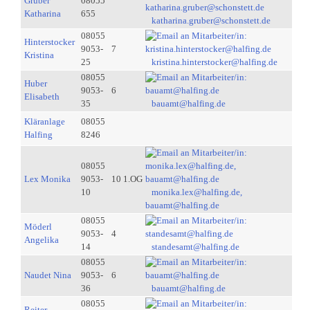
Gruber
08055
Katharina
655
katharina.gruber@schonstett.de
08055
Hinterstocker
9053-
7
Kristina
25
kristina.hinterstocker@halfing.de
08055
Huber
9053-
6
Elisabeth
35
bauamt@halfing.de
Kläranlage
08055
Halfing
8246
08055
Lex Monika
9053-
10 1.OG
10
monika.lex@halfing.de,
bauamt@halfing.de
08055
Möderl
9053-
4
Angelika
14
standesamt@halfing.de
08055
Naudet Nina
9053-
6
36
bauamt@halfing.de
08055
Reiter