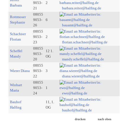
9053-
2
Barbara
21
barbara.reiter@halfing.de
08055
Rottmoser
9053-
6
Stephanie
26
bauamt@halfing.de
08055
Schachner
9053-
2
Florian
23
florian.schachner@halfing.de
08055
Scheffel
12 1.
9053-
Mandy
OG
20
mandy.scheffel@halfing.de
08055
Wierer Diana
9053-
3
22
diana.wierer@halfing.de
08055
Winhart
9053-
1
Maria
24
ewo@halfing.de
Bauhof
11, 1.
Halfing
OG
bauhof@halfing.de
drucken
nach oben