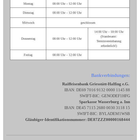
Montag
08:00 Uhr – 12:00 Uhr
Dienstag
08:00 Uhr – 12:00 Uhr
Mittwoch
geschlossen
14:00 Uhr – 18:00 Uhr
(Standesamt:
Donnerstag
08:00 Uhr – 12:00 Uhr
Terminvereinbarung
erforderlich!)
Freitag
08:00 Uhr – 12:00 Uhr
Bankverbindungen:
Raiffeisenbank Griesstätt-Halfing e.G.
IBAN: DE69 7016 9132 0000 1145 88
SWIFT-BIC: GENODEF1HFG
Sparkasse Wasserburg a. Inn
IBAN: DE45 7115 2680 0030 3118 15
SWIFT-BIC: BYLADEM1WSB
Gläubiger-Identifikationsnummer: DE87ZZZ00000168444