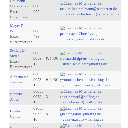
Heilmann
Maximilian
08055
Erster
655
maximilian.heilmann@schonstett.de
Bürgermeister
Mayer Dr.
Peter
08055
Erster
488
peter.mayer@hoeslwang.de
Bürgermeister
Schlaipfer
08055
Stefan
9053-
8, 1. OG
Erster
12
stefan.schlaipfer@halfing.de
Bürgermeister
08055
Aichenauer
9053-
9, 1. OG
Yvonne
15
yvonne.aichenauer@halfing.de
08055
Bernard
9053-
3
Anita
13
anita.bernard@halfing.de
08055
Gauda
9053-
5
Günter
16
guenter.gauda@halfing.de