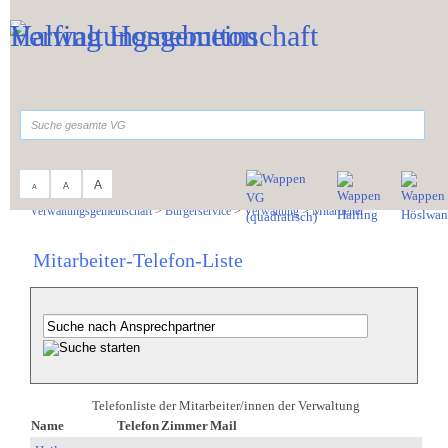
Zum Inhalt
,
zur Navigation
oder
zur Startseite
springen.
suchen
A
A
A
Sie sind hier:
Verwaltungsgemeinschaft
>
Bürgerservice
>
Verwaltung
>
Mitarbeiter
Mitarbeiter-Telefon-Liste
Telefonliste der Mitarbeiter/innen der Verwaltung
Name
Telefon
Zimmer
Mail