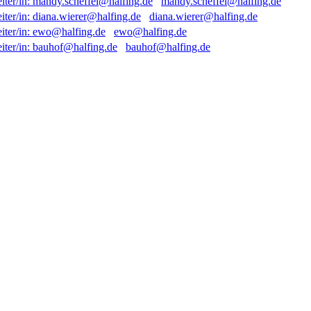
mandy.scheffel@halfing.de
diana.wierer@halfing.de
ewo@halfing.de
bauhof@halfing.de