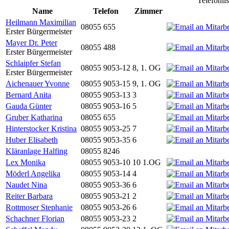
Telefonli
Name
Telefon
Zimmer
Heilmann Maximilian
08055 655
Erster Bürgermeister
Mayer Dr. Peter
08055 488
Erster Bürgermeister
Schlaipfer Stefan
08055 9053-12
8, 1. OG
Erster Bürgermeister
Aichenauer Yvonne
08055 9053-15
9, 1. OG
Bernard Anita
08055 9053-13
3
Gauda Günter
08055 9053-16
5
Gruber Katharina
08055 655
Hinterstocker Kristina
08055 9053-25
7
Huber Elisabeth
08055 9053-35
6
Kläranlage Halfing
08055 8246
Lex Monika
08055 9053-10
10 1.OG
Möderl Angelika
08055 9053-14
4
Naudet Nina
08055 9053-36
6
Reiter Barbara
08055 9053-21
2
Rottmoser Stephanie
08055 9053-26
6
Schachner Florian
08055 9053-23
2