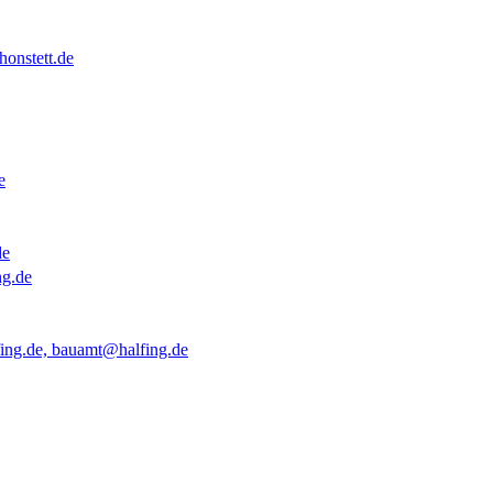
onstett.de
e
de
ng.de
ing.de, bauamt@halfing.de