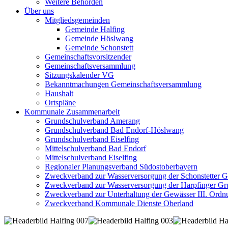
Weitere Behörden
Über uns
Mitgliedsgemeinden
Gemeinde Halfing
Gemeinde Höslwang
Gemeinde Schonstett
Gemeinschaftsvorsitzender
Gemeinschaftsversammlung
Sitzungskalender VG
Bekanntmachungen Gemeinschaftsversammlung
Haushalt
Ortspläne
Kommunale Zusammenarbeit
Grundschulverband Amerang
Grundschulverband Bad Endorf-Höslwang
Grundschulverband Eiselfing
Mittelschulverband Bad Endorf
Mittelschulverband Eiselfing
Regionaler Planungsverband Südostoberbayern
Zweckverband zur Wasserversorgung der Schonstetter 
Zweckverband zur Wasserversorgung der Harpfinger Gr
Zweckverband zur Unterhaltung der Gewässer III. Ordnu
Zweckverband Kommunale Dienste Oberland