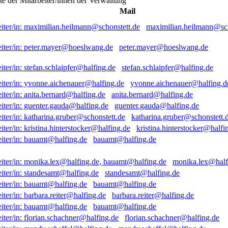
ste der Mitarbeiter/innen der Verwaltung
Mail
maximilian.heilmann@sch
peter.mayer@hoeslwang.de
stefan.schlaipfer@halfing.de
yvonne.aichenauer@halfing.d
anita.bernard@halfing.de
guenter.gauda@halfing.de
katharina.gruber@schonstett.
kristina.hinterstocker@halfi
bauamt@halfing.de
monika.lex@half
standesamt@halfing.de
bauamt@halfing.de
barbara.reiter@halfing.de
bauamt@halfing.de
florian.schachner@halfing.de