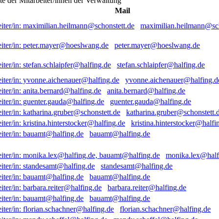
ste der Mitarbeiter/innen der Verwaltung
Mail
maximilian.heilmann@sch
peter.mayer@hoeslwang.de
stefan.schlaipfer@halfing.de
yvonne.aichenauer@halfing.d
anita.bernard@halfing.de
guenter.gauda@halfing.de
katharina.gruber@schonstett.
kristina.hinterstocker@halfi
bauamt@halfing.de
monika.lex@half
standesamt@halfing.de
bauamt@halfing.de
barbara.reiter@halfing.de
bauamt@halfing.de
florian.schachner@halfing.de