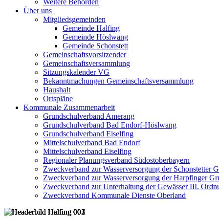
Weitere Behörden
Über uns
Mitgliedsgemeinden
Gemeinde Halfing
Gemeinde Höslwang
Gemeinde Schonstett
Gemeinschaftsvorsitzender
Gemeinschaftsversammlung
Sitzungskalender VG
Bekanntmachungen Gemeinschaftsversammlung
Haushalt
Ortspläne
Kommunale Zusammenarbeit
Grundschulverband Amerang
Grundschulverband Bad Endorf-Höslwang
Grundschulverband Eiselfing
Mittelschulverband Bad Endorf
Mittelschulverband Eiselfing
Regionaler Planungsverband Südostoberbayern
Zweckverband zur Wasserversorgung der Schonstetter 
Zweckverband zur Wasserversorgung der Harpfinger Gr
Zweckverband zur Unterhaltung der Gewässer III. Ordnu
Zweckverband Kommunale Dienste Oberland