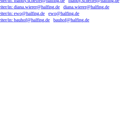
mandy.scheffel@halfing.de
diana.wierer@halfing.de
ewo@halfing.de
bauhof@halfing.de