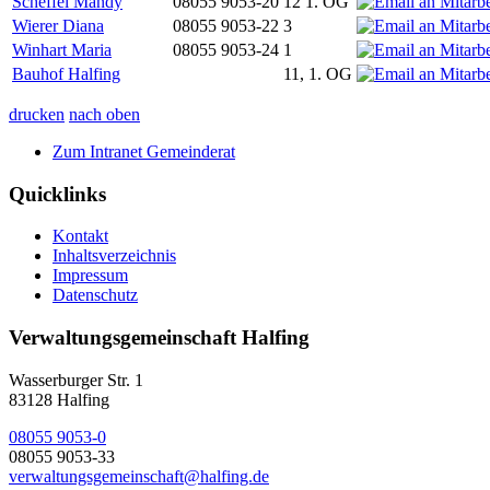
Scheffel Mandy
08055 9053-20
12 1. OG
Wierer Diana
08055 9053-22
3
Winhart Maria
08055 9053-24
1
Bauhof Halfing
11, 1. OG
drucken
nach oben
Zum Intranet Gemeinderat
Quicklinks
Kontakt
Inhaltsverzeichnis
Impressum
Datenschutz
Verwaltungsgemeinschaft Halfing
Wasserburger Str. 1
83128 Halfing
08055 9053-0
08055 9053-33
verwaltungsgemeinschaft@halfing.de