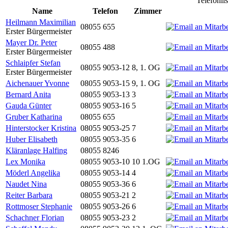
Telefonli
Name
Telefon
Zimmer
Heilmann Maximilian
08055 655
Erster Bürgermeister
Mayer Dr. Peter
08055 488
Erster Bürgermeister
Schlaipfer Stefan
08055 9053-12
8, 1. OG
Erster Bürgermeister
Aichenauer Yvonne
08055 9053-15
9, 1. OG
Bernard Anita
08055 9053-13
3
Gauda Günter
08055 9053-16
5
Gruber Katharina
08055 655
Hinterstocker Kristina
08055 9053-25
7
Huber Elisabeth
08055 9053-35
6
Kläranlage Halfing
08055 8246
Lex Monika
08055 9053-10
10 1.OG
Möderl Angelika
08055 9053-14
4
Naudet Nina
08055 9053-36
6
Reiter Barbara
08055 9053-21
2
Rottmoser Stephanie
08055 9053-26
6
Schachner Florian
08055 9053-23
2