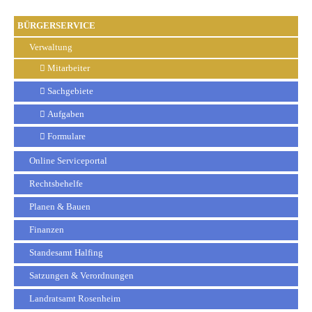
BÜRGERSERVICE
Verwaltung
Mitarbeiter
Sachgebiete
Aufgaben
Formulare
Online Serviceportal
Rechtsbehelfe
Planen & Bauen
Finanzen
Standesamt Halfing
Satzungen & Verordnungen
Landratsamt Rosenheim