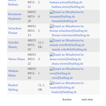
9053-
2
Barbara
21
barbara.reiter@halfing.de
08055
Rottmoser
9053-
6
Stephanie
26
bauamt@halfing.de
08055
Schachner
9053-
2
Florian
23
florian.schachner@halfing.de
08055
Scheffel
12 1.
9053-
Mandy
OG
20
mandy.scheffel@halfing.de
08055
Wierer Diana
9053-
3
22
diana.wierer@halfing.de
08055
Winhart
9053-
1
Maria
24
ewo@halfing.de
Bauhof
11, 1.
Halfing
OG
bauhof@halfing.de
drucken
nach oben