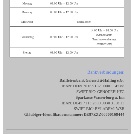
Montag
08:00 Uhr – 12:00 Uhr
Dienstag
08:00 Uhr – 12:00 Uhr
Mittwoch
geschlossen
14:00 Uhr – 18:00 Uhr
(Standesamt:
Donnerstag
08:00 Uhr – 12:00 Uhr
Terminvereinbarung
erforderlich!)
Freitag
08:00 Uhr – 12:00 Uhr
Bankverbindungen:
Raiffeisenbank Griesstätt-Halfing e.G.
IBAN: DE69 7016 9132 0000 1145 88
SWIFT-BIC: GENODEF1HFG
Sparkasse Wasserburg a. Inn
IBAN: DE45 7115 2680 0030 3118 15
SWIFT-BIC: BYLADEM1WSB
Gläubiger-Identifikationsnummer: DE87ZZZ00000168444