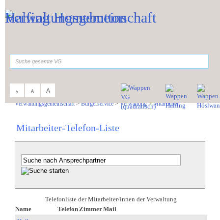
Zum Inhalt
,
zur Navigation
oder
zur Startseite
springen.
suchen
A
A
A
Sie sind hier:
Verwaltungsgemeinschaft
>
Bürgerservice
>
Verwaltung
>
Mitarbeiter
Mitarbeiter-Telefon-Liste
Telefonliste der Mitarbeiter/innen der Verwaltung
Name
Telefon
Zimmer
Mail