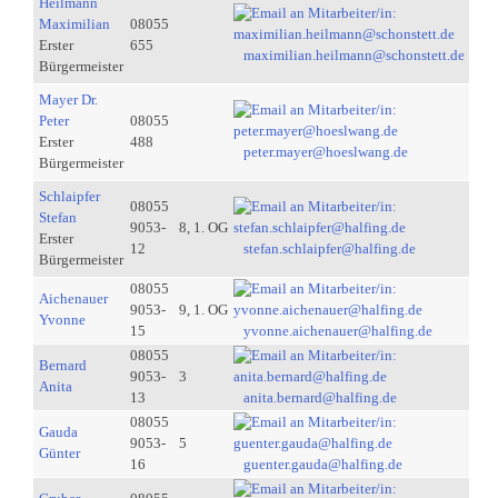
Heilmann
Maximilian
08055
Erster
655
maximilian.heilmann@schonstett.de
Bürgermeister
Mayer Dr.
Peter
08055
Erster
488
peter.mayer@hoeslwang.de
Bürgermeister
Schlaipfer
08055
Stefan
9053-
8, 1. OG
Erster
12
stefan.schlaipfer@halfing.de
Bürgermeister
08055
Aichenauer
9053-
9, 1. OG
Yvonne
15
yvonne.aichenauer@halfing.de
08055
Bernard
9053-
3
Anita
13
anita.bernard@halfing.de
08055
Gauda
9053-
5
Günter
16
guenter.gauda@halfing.de