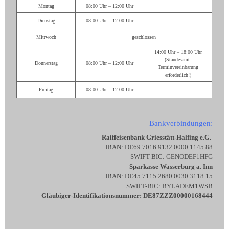
Montag
08:00 Uhr – 12:00 Uhr
Dienstag
08:00 Uhr – 12:00 Uhr
Mittwoch
geschlossen
14:00 Uhr – 18:00 Uhr
(Standesamt:
Donnerstag
08:00 Uhr – 12:00 Uhr
Terminvereinbarung
erforderlich!)
Freitag
08:00 Uhr – 12:00 Uhr
Bankverbindungen:
Raiffeisenbank Griesstätt-Halfing e.G.
IBAN: DE69 7016 9132 0000 1145 88
SWIFT-BIC: GENODEF1HFG
Sparkasse Wasserburg a. Inn
IBAN: DE45 7115 2680 0030 3118 15
SWIFT-BIC: BYLADEM1WSB
Gläubiger-Identifikationsnummer: DE87ZZZ00000168444