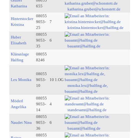
Gruber
08055
Katharina
655
katharina.gruber@schonstett.de
08055
Hinterstocker
9053-
7
Kristina
25
kristina.hinterstocker@halfing.de
08055
Huber
9053-
6
Elisabeth
35
bauamt@halfing.de
Kläranlage
08055
Halfing
8246
08055
Lex Monika
9053-
10 1.OG
10
monika.lex@halfing.de,
bauamt@halfing.de
08055
Möderl
9053-
4
Angelika
14
standesamt@halfing.de
08055
Naudet Nina
9053-
6
36
bauamt@halfing.de
08055
Reiter