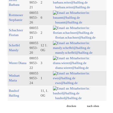
9053-
2
Barbara
21
barbara.reiter@halfing.de
08055
Rottmoser
9053-
6
Stephanie
26
bauamt@halfing.de
08055
Schachner
9053-
2
Florian
23
florian.schachner@halfing.de
08055
Scheffel
12 1.
9053-
Mandy
OG
20
mandy.scheffel@halfing.de
08055
Wierer Diana
9053-
3
22
diana.wierer@halfing.de
08055
Winhart
9053-
1
Maria
24
ewo@halfing.de
Bauhof
11, 1.
Halfing
OG
bauhof@halfing.de
drucken
nach oben