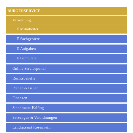
BÜRGERSERVICE
Verwaltung
Mitarbeiter
Sachgebiete
Aufgaben
Formulare
Online Serviceportal
Rechtsbehelfe
Planen & Bauen
Finanzen
Standesamt Halfing
Satzungen & Verordnungen
Landratsamt Rosenheim