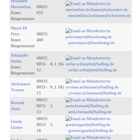
Heilmann
Maximilian
08055
Erster
655
maximilian.heilmann@schonstett.de
Bürgermeister
Mayer Dr.
Peter
08055
Erster
488
peter.mayer@hoeslwang.de
Bürgermeister
Schlaipfer
08055
Stefan
9053-
8, 1. OG
Erster
12
stefan.schlaipfer@halfing.de
Bürgermeister
08055
Aichenauer
9053-
9, 1. OG
Yvonne
15
yvonne.aichenauer@halfing.de
08055
Bernard
9053-
3
Anita
13
anita.bernard@halfing.de
08055
Gauda
9053-
5
Günter
16
guenter.gauda@halfing.de