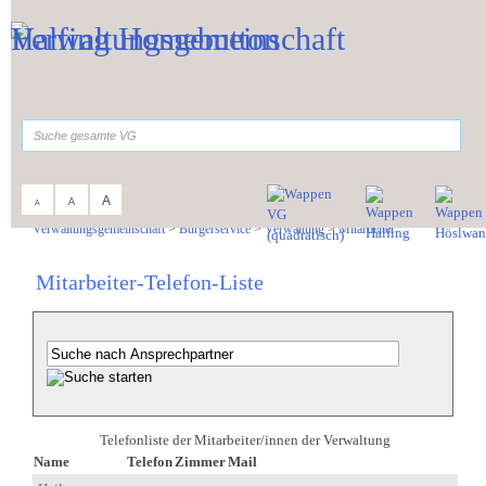
Zum Inhalt
,
zur Navigation
oder
zur Startseite
springen.
suchen
A
A
A
Sie sind hier:
Verwaltungsgemeinschaft
>
Bürgerservice
>
Verwaltung
>
Mitarbeiter
Mitarbeiter-Telefon-Liste
Telefonliste der Mitarbeiter/innen der Verwaltung
Name
Telefon
Zimmer
Mail