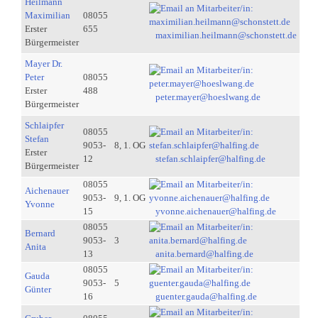
Heilmann
Maximilian
08055
Erster
655
maximilian.heilmann@schonstett.de
Bürgermeister
Mayer Dr.
Peter
08055
Erster
488
peter.mayer@hoeslwang.de
Bürgermeister
Schlaipfer
08055
Stefan
9053-
8, 1. OG
Erster
12
stefan.schlaipfer@halfing.de
Bürgermeister
08055
Aichenauer
9053-
9, 1. OG
Yvonne
15
yvonne.aichenauer@halfing.de
08055
Bernard
9053-
3
Anita
13
anita.bernard@halfing.de
08055
Gauda
9053-
5
Günter
16
guenter.gauda@halfing.de