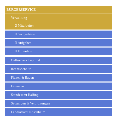
BÜRGERSERVICE
Verwaltung
Mitarbeiter
Sachgebiete
Aufgaben
Formulare
Online Serviceportal
Rechtsbehelfe
Planen & Bauen
Finanzen
Standesamt Halfing
Satzungen & Verordnungen
Landratsamt Rosenheim