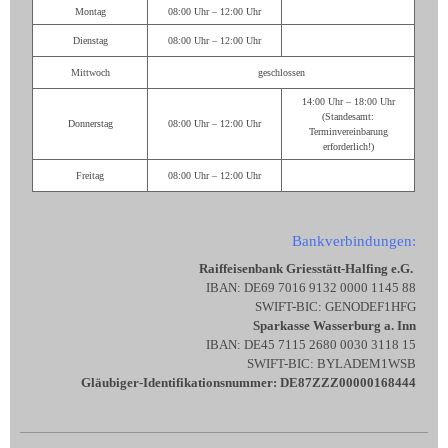
Montag
08:00 Uhr – 12:00 Uhr
Dienstag
08:00 Uhr – 12:00 Uhr
Mittwoch
geschlossen
14:00 Uhr – 18:00 Uhr
(Standesamt:
Donnerstag
08:00 Uhr – 12:00 Uhr
Terminvereinbarung
erforderlich!)
Freitag
08:00 Uhr – 12:00 Uhr
Bankverbindungen:
Raiffeisenbank Griesstätt-Halfing e.G.
IBAN: DE69 7016 9132 0000 1145 88
SWIFT-BIC: GENODEF1HFG
Sparkasse Wasserburg a. Inn
IBAN: DE45 7115 2680 0030 3118 15
SWIFT-BIC: BYLADEM1WSB
Gläubiger-Identifikationsnummer: DE87ZZZ00000168444