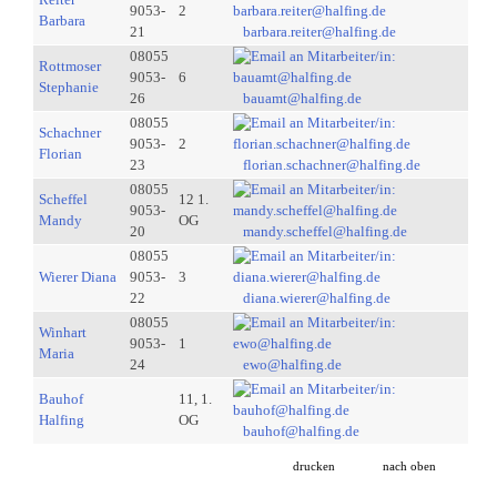
9053-
2
Barbara
21
barbara.reiter@halfing.de
08055
Rottmoser
9053-
6
Stephanie
26
bauamt@halfing.de
08055
Schachner
9053-
2
Florian
23
florian.schachner@halfing.de
08055
Scheffel
12 1.
9053-
Mandy
OG
20
mandy.scheffel@halfing.de
08055
Wierer Diana
9053-
3
22
diana.wierer@halfing.de
08055
Winhart
9053-
1
Maria
24
ewo@halfing.de
Bauhof
11, 1.
Halfing
OG
bauhof@halfing.de
drucken
nach oben