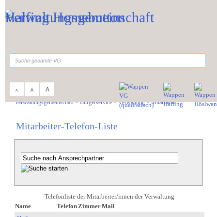
Zum Inhalt
,
zur Navigation
oder
zur Startseite
springen.
suchen
A
A
A
Sie sind hier:
Verwaltungsgemeinschaft
>
Bürgerservice
>
Verwaltung
>
Mitarbeiter
Mitarbeiter-Telefon-Liste
Telefonliste der Mitarbeiter/innen der Verwaltung
Name
Telefon
Zimmer
Mail