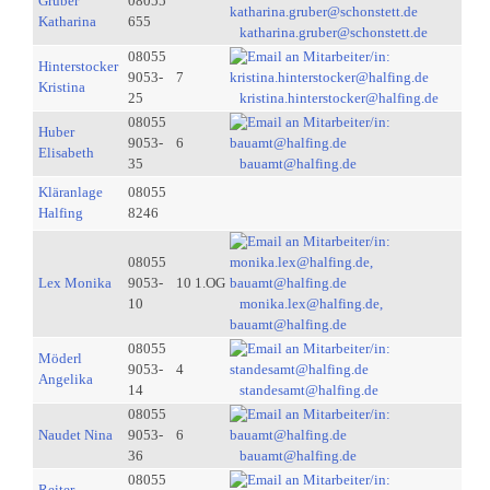
Gruber
08055
Katharina
655
katharina.gruber@schonstett.de
08055
Hinterstocker
9053-
7
Kristina
25
kristina.hinterstocker@halfing.de
08055
Huber
9053-
6
Elisabeth
35
bauamt@halfing.de
Kläranlage
08055
Halfing
8246
08055
Lex Monika
9053-
10 1.OG
10
monika.lex@halfing.de,
bauamt@halfing.de
08055
Möderl
9053-
4
Angelika
14
standesamt@halfing.de
08055
Naudet Nina
9053-
6
36
bauamt@halfing.de
08055
Reiter