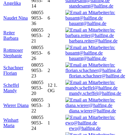
9053-
4
Angelika
14
standesamt@halfing.de
08055
Naudet Nina
9053-
6
36
bauamt@halfing.de
08055
Reiter
9053-
2
Barbara
21
barbara.reiter@halfing.de
08055
Rottmoser
9053-
6
Stephanie
26
bauamt@halfing.de
08055
Schachner
9053-
2
Florian
23
florian.schachner@halfing.de
08055
Scheffel
12 1.
9053-
Mandy
OG
20
mandy.scheffel@halfing.de
08055
Wierer Diana
9053-
3
22
diana.wierer@halfing.de
08055
Winhart
9053-
1
Maria
24
ewo@halfing.de