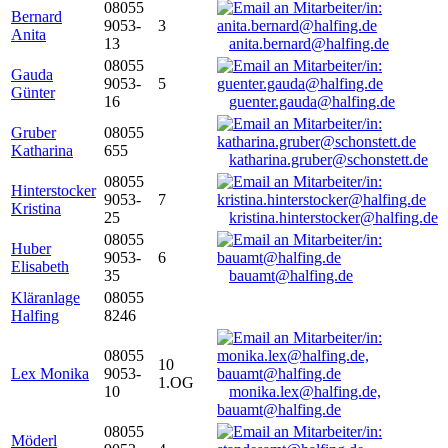
08055
Bernard
9053-
3
Anita
13
anita.bernard@halfing.de
08055
Gauda
9053-
5
Günter
16
guenter.gauda@halfing.de
Gruber
08055
Katharina
655
katharina.gruber@schonstett.de
08055
Hinterstocker
9053-
7
Kristina
25
kristina.hinterstocker@halfing.de
08055
Huber
9053-
6
Elisabeth
35
bauamt@halfing.de
Kläranlage
08055
Halfing
8246
08055
10
Lex Monika
9053-
1.OG
10
monika.lex@halfing.de,
bauamt@halfing.de
08055
Möderl