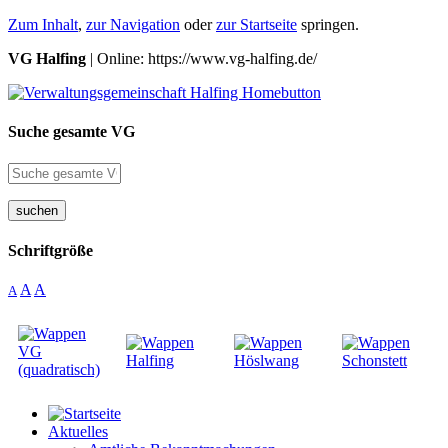
Zum Inhalt
,
zur Navigation
oder
zur Startseite
springen.
VG Halfing
| Online: https://www.vg-halfing.de/
Suche gesamte VG
suchen
Schriftgröße
A
A
A
Aktuelles