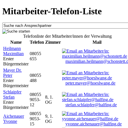
Mitarbeiter-Telefon-Liste
Telefonliste der Mitarbeiter/innen der Verwaltung
Name
Telefon
Zimmer
Mail
Heilmann
Maximilian
08055
Erster
655
maximilian.heilmann@schonstett.
Bürgermeister
Mayer Dr.
Peter
08055
Erster
488
peter.mayer@hoeslwang.de
Bürgermeister
Schlaipfer
08055
Stefan
8, 1.
9053-
Erster
OG
12
stefan.schlaipfer@halfing.de
Bürgermeister
08055
Aichenauer
9, 1.
9053-
Yvonne
OG
15
yvonne.aichenauer@halfing.de