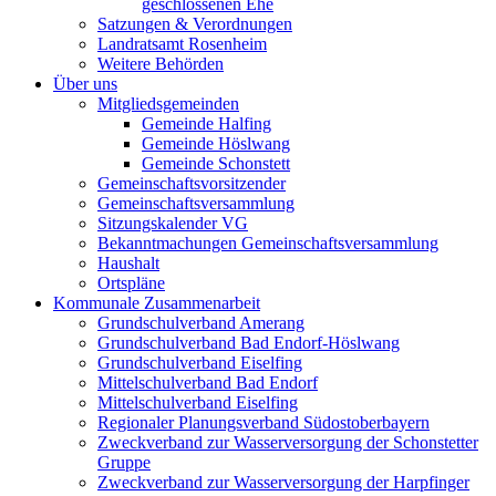
geschlossenen Ehe
Satzungen & Verordnungen
Landratsamt Rosenheim
Weitere Behörden
Über uns
Mitgliedsgemeinden
Gemeinde Halfing
Gemeinde Höslwang
Gemeinde Schonstett
Gemeinschaftsvorsitzender
Gemeinschaftsversammlung
Sitzungskalender VG
Bekanntmachungen Gemeinschaftsversammlung
Haushalt
Ortspläne
Kommunale Zusammenarbeit
Grundschulverband Amerang
Grundschulverband Bad Endorf-Höslwang
Grundschulverband Eiselfing
Mittelschulverband Bad Endorf
Mittelschulverband Eiselfing
Regionaler Planungsverband Südostoberbayern
Zweckverband zur Wasserversorgung der Schonstetter
Gruppe
Zweckverband zur Wasserversorgung der Harpfinger