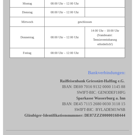
Montag
08:00 Uhr – 12:00 Uhr
Dienstag
08:00 Uhr – 12:00 Uhr
Mittwoch
geschlossen
14:00 Uhr – 18:00 Uhr
(Standesamt:
Donnerstag
08:00 Uhr – 12:00 Uhr
Terminvereinbarung
erforderlich!)
Freitag
08:00 Uhr – 12:00 Uhr
Bankverbindungen:
Raiffeisenbank Griesstätt-Halfing e.G.
IBAN: DE69 7016 9132 0000 1145 88
SWIFT-BIC: GENODEF1HFG
Sparkasse Wasserburg a. Inn
IBAN: DE45 7115 2680 0030 3118 15
SWIFT-BIC: BYLADEM1WSB
Gläubiger-Identifikationsnummer: DE87ZZZ00000168444