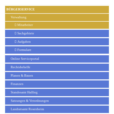
BÜRGERSERVICE
Verwaltung
Mitarbeiter
Sachgebiete
Aufgaben
Formulare
Online Serviceportal
Rechtsbehelfe
Planen & Bauen
Finanzen
Standesamt Halfing
Satzungen & Verordnungen
Landratsamt Rosenheim