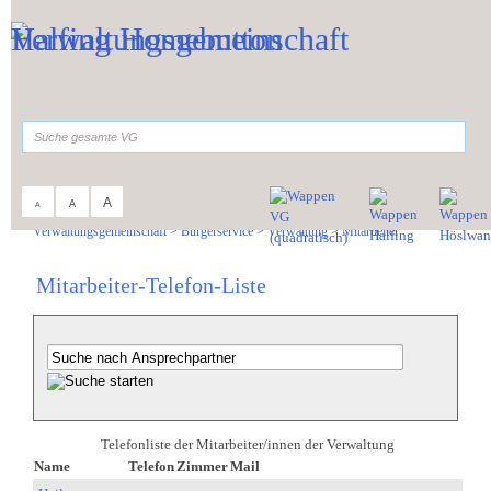
Zum Inhalt
,
zur Navigation
oder
zur Startseite
springen.
suchen
A
A
A
Sie sind hier:
Verwaltungsgemeinschaft
>
Bürgerservice
>
Verwaltung
>
Mitarbeiter
Mitarbeiter-Telefon-Liste
Telefonliste der Mitarbeiter/innen der Verwaltung
Name
Telefon
Zimmer
Mail