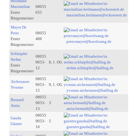
Heilmann
Maximilian
08055
Erster
655
maximilian.heilmann@schonstett.de
Bürgermeister
Mayer Dr.
Peter
08055
Erster
488
peter.mayer@hoeslwang.de
Bürgermeister
Schlaipfer
08055
Stefan
9053-
8, 1. OG
Erster
12
stefan.schlaipfer@halfing.de
Bürgermeister
08055
Aichenauer
9053-
9, 1. OG
Yvonne
15
yvonne.aichenauer@halfing.de
08055
Bernard
9053-
3
Anita
13
anita.bernard@halfing.de
08055
Gauda
9053-
5
Günter
16
guenter.gauda@halfing.de