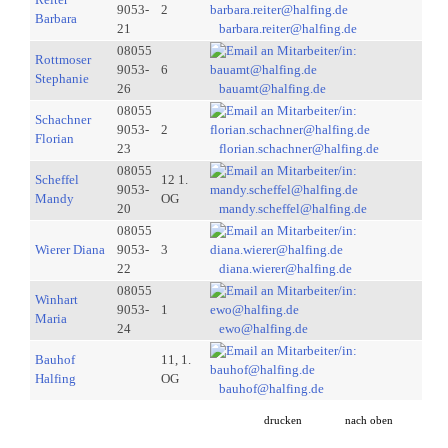
9053-
2
Barbara
21
barbara.reiter@halfing.de
08055
Rottmoser
9053-
6
Stephanie
26
bauamt@halfing.de
08055
Schachner
9053-
2
Florian
23
florian.schachner@halfing.de
08055
Scheffel
12 1.
9053-
Mandy
OG
20
mandy.scheffel@halfing.de
08055
Wierer Diana
9053-
3
22
diana.wierer@halfing.de
08055
Winhart
9053-
1
Maria
24
ewo@halfing.de
Bauhof
11, 1.
Halfing
OG
bauhof@halfing.de
drucken
nach oben