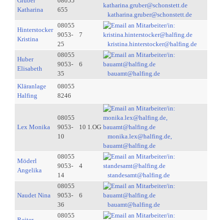
Gruber
08055
Katharina
655
katharina.gruber@schonstett.de
08055
Hinterstocker
9053-
7
Kristina
25
kristina.hinterstocker@halfing.de
08055
Huber
9053-
6
Elisabeth
35
bauamt@halfing.de
Kläranlage
08055
Halfing
8246
08055
Lex Monika
9053-
10 1.OG
10
monika.lex@halfing.de,
bauamt@halfing.de
08055
Möderl
9053-
4
Angelika
14
standesamt@halfing.de
08055
Naudet Nina
9053-
6
36
bauamt@halfing.de
08055
Reiter