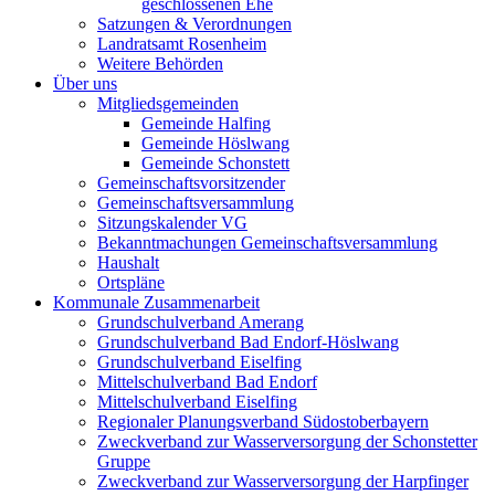
geschlossenen Ehe
Satzungen & Verordnungen
Landratsamt Rosenheim
Weitere Behörden
Über uns
Mitgliedsgemeinden
Gemeinde Halfing
Gemeinde Höslwang
Gemeinde Schonstett
Gemeinschaftsvorsitzender
Gemeinschaftsversammlung
Sitzungskalender VG
Bekanntmachungen Gemeinschaftsversammlung
Haushalt
Ortspläne
Kommunale Zusammenarbeit
Grundschulverband Amerang
Grundschulverband Bad Endorf-Höslwang
Grundschulverband Eiselfing
Mittelschulverband Bad Endorf
Mittelschulverband Eiselfing
Regionaler Planungsverband Südostoberbayern
Zweckverband zur Wasserversorgung der Schonstetter
Gruppe
Zweckverband zur Wasserversorgung der Harpfinger