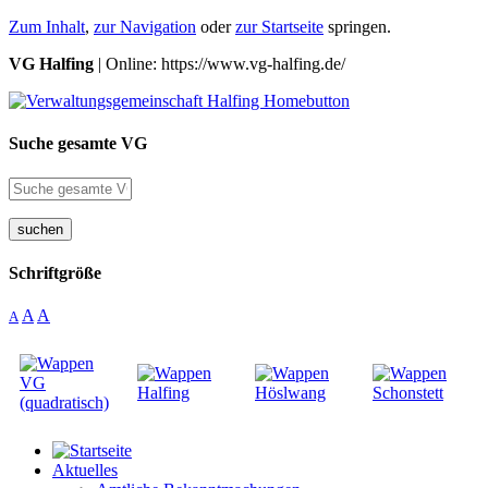
Zum Inhalt
,
zur Navigation
oder
zur Startseite
springen.
VG Halfing
| Online: https://www.vg-halfing.de/
Suche gesamte VG
suchen
Schriftgröße
A
A
A
Aktuelles