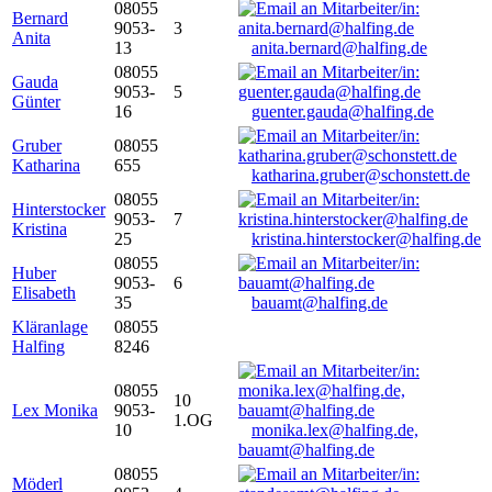
08055
Bernard
9053-
3
Anita
13
anita.bernard@halfing.de
08055
Gauda
9053-
5
Günter
16
guenter.gauda@halfing.de
Gruber
08055
Katharina
655
katharina.gruber@schonstett.de
08055
Hinterstocker
9053-
7
Kristina
25
kristina.hinterstocker@halfing.de
08055
Huber
9053-
6
Elisabeth
35
bauamt@halfing.de
Kläranlage
08055
Halfing
8246
08055
10
Lex Monika
9053-
1.OG
10
monika.lex@halfing.de,
bauamt@halfing.de
08055
Möderl