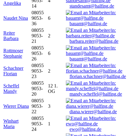
9053-
4
Angelika
14
standesamt@halfing.de
08055
Naudet Nina
9053-
6
36
bauamt@halfing.de
08055
Reiter
9053-
2
Barbara
21
barbara.reiter@halfing.de
08055
Rottmoser
9053-
6
Stephanie
26
bauamt@halfing.de
08055
Schachner
9053-
2
Florian
23
florian.schachner@halfing.de
08055
Scheffel
12 1.
9053-
Mandy
OG
20
mandy.scheffel@halfing.de
08055
Wierer Diana
9053-
3
22
diana.wierer@halfing.de
08055
Winhart
9053-
1
Maria
24
ewo@halfing.de