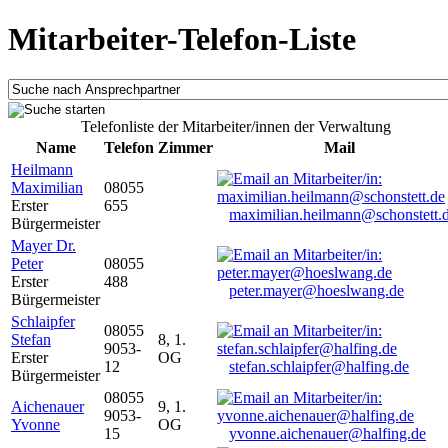
Mitarbeiter-Telefon-Liste
Telefonliste der Mitarbeiter/innen der Verwaltung
Name
Telefon
Zimmer
Mail
Heilmann
Maximilian
08055
Erster
655
maximilian.heilmann@schonstett.
Bürgermeister
Mayer Dr.
Peter
08055
Erster
488
peter.mayer@hoeslwang.de
Bürgermeister
Schlaipfer
08055
Stefan
8, 1.
9053-
Erster
OG
12
stefan.schlaipfer@halfing.de
Bürgermeister
08055
Aichenauer
9, 1.
9053-
Yvonne
OG
15
yvonne.aichenauer@halfing.de