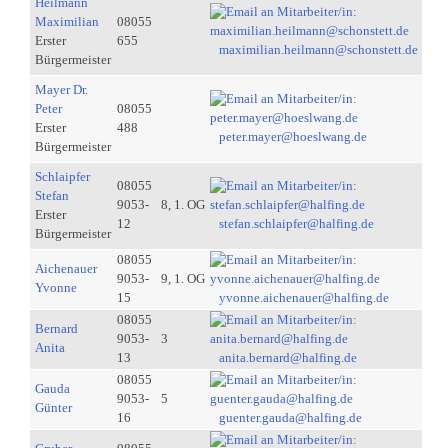
Heilmann
Maximilian
08055
Erster
655
maximilian.heilmann@schonstett.de
Bürgermeister
Mayer Dr.
Peter
08055
Erster
488
peter.mayer@hoeslwang.de
Bürgermeister
Schlaipfer
08055
Stefan
9053-
8, 1. OG
Erster
12
stefan.schlaipfer@halfing.de
Bürgermeister
08055
Aichenauer
9053-
9, 1. OG
Yvonne
15
yvonne.aichenauer@halfing.de
08055
Bernard
9053-
3
Anita
13
anita.bernard@halfing.de
08055
Gauda
9053-
5
Günter
16
guenter.gauda@halfing.de