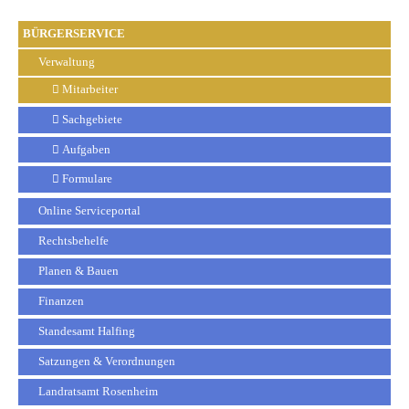
BÜRGERSERVICE
Verwaltung
Mitarbeiter
Sachgebiete
Aufgaben
Formulare
Online Serviceportal
Rechtsbehelfe
Planen & Bauen
Finanzen
Standesamt Halfing
Satzungen & Verordnungen
Landratsamt Rosenheim