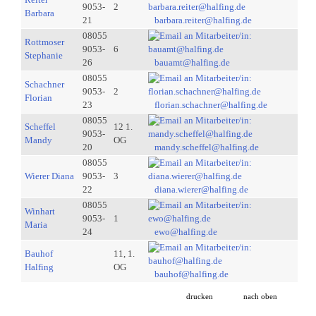
9053-
2
Barbara
21
barbara.reiter@halfing.de
08055
Rottmoser
9053-
6
Stephanie
26
bauamt@halfing.de
08055
Schachner
9053-
2
Florian
23
florian.schachner@halfing.de
08055
Scheffel
12 1.
9053-
Mandy
OG
20
mandy.scheffel@halfing.de
08055
Wierer Diana
9053-
3
22
diana.wierer@halfing.de
08055
Winhart
9053-
1
Maria
24
ewo@halfing.de
Bauhof
11, 1.
Halfing
OG
bauhof@halfing.de
drucken
nach oben