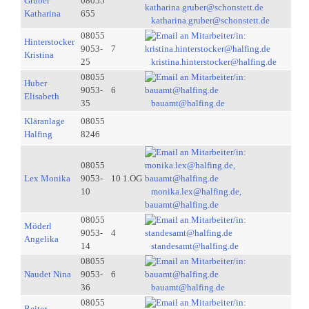
Gruber
08055
Katharina
655
katharina.gruber@schonstett.de
08055
Hinterstocker
9053-
7
Kristina
25
kristina.hinterstocker@halfing.de
08055
Huber
9053-
6
Elisabeth
35
bauamt@halfing.de
Kläranlage
08055
Halfing
8246
08055
Lex Monika
9053-
10 1.OG
10
monika.lex@halfing.de,
bauamt@halfing.de
08055
Möderl
9053-
4
Angelika
14
standesamt@halfing.de
08055
Naudet Nina
9053-
6
36
bauamt@halfing.de
08055
Reiter