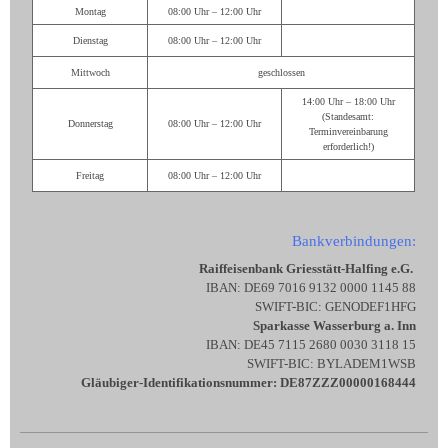
Montag
08:00 Uhr – 12:00 Uhr
Dienstag
08:00 Uhr – 12:00 Uhr
Mittwoch
geschlossen
14:00 Uhr – 18:00 Uhr
(Standesamt:
Donnerstag
08:00 Uhr – 12:00 Uhr
Terminvereinbarung
erforderlich!)
Freitag
08:00 Uhr – 12:00 Uhr
Bankverbindungen:
Raiffeisenbank Griesstätt-Halfing e.G.
IBAN: DE69 7016 9132 0000 1145 88
SWIFT-BIC: GENODEF1HFG
Sparkasse Wasserburg a. Inn
IBAN: DE45 7115 2680 0030 3118 15
SWIFT-BIC: BYLADEM1WSB
Gläubiger-Identifikationsnummer: DE87ZZZ00000168444