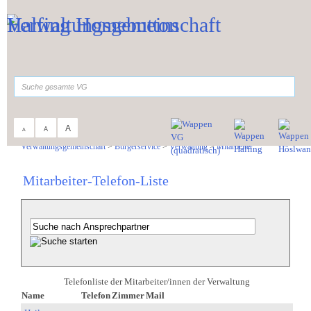
Zum Inhalt
,
zur Navigation
oder
zur Startseite
springen.
suchen
A
A
A
Sie sind hier:
Verwaltungsgemeinschaft
>
Bürgerservice
>
Verwaltung
>
Mitarbeiter
Mitarbeiter-Telefon-Liste
Telefonliste der Mitarbeiter/innen der Verwaltung
Name
Telefon
Zimmer
Mail