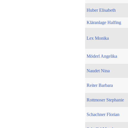
Huber Elisabeth
Kläranlage Halfing
Lex Monika
Möderl Angelika
Naudet Nina
Reiter Barbara
Rottmoser Stephanie
Schachner Florian