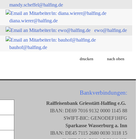
mandy.scheffel@halfing.de
diana.wierer@halfing.de
ewo@halfing.de
bauhof@halfing.de
drucken
nach oben
Bankverbindungen:
Raiffeisenbank Griesstätt-Halfing e.G.
IBAN: DE69 7016 9132 0000 1145 88
SWIFT-BIC: GENODEF1HFG
Sparkasse Wasserburg a. Inn
IBAN: DE45 7115 2680 0030 3118 15