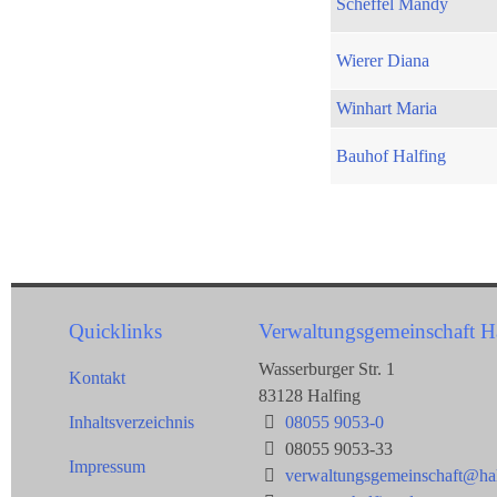
Scheffel Mandy
Wierer Diana
Winhart Maria
Bauhof Halfing
Quicklinks
Verwaltungsgemeinschaft H
Wasserburger Str. 1
Kontakt
83128 Halfing
Inhaltsverzeichnis
08055 9053-0
08055 9053-33
Impressum
verwaltungsgemeinschaft@hal