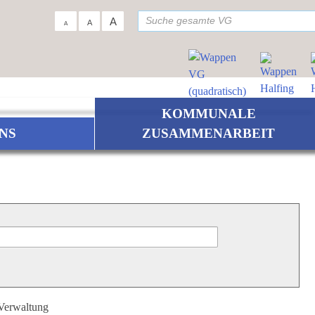
su
A
A
A
KOMMUNALE
NS
ZUSAMMENARBEIT
 Verwaltung