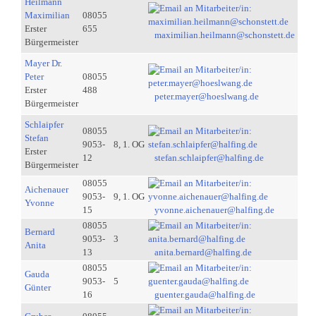
Heilmann
Maximilian
08055
Erster
655
maximilian.heilmann@schonstett.de
Bürgermeister
Mayer Dr.
Peter
08055
Erster
488
peter.mayer@hoeslwang.de
Bürgermeister
Schlaipfer
08055
Stefan
9053-
8, 1. OG
Erster
12
stefan.schlaipfer@halfing.de
Bürgermeister
08055
Aichenauer
9053-
9, 1. OG
Yvonne
15
yvonne.aichenauer@halfing.de
08055
Bernard
9053-
3
Anita
13
anita.bernard@halfing.de
08055
Gauda
9053-
5
Günter
16
guenter.gauda@halfing.de