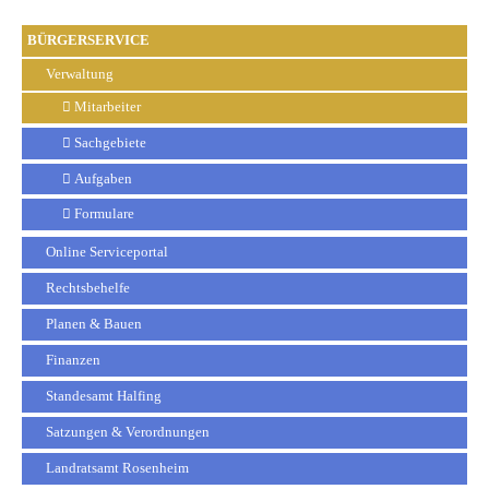
BÜRGERSERVICE
Verwaltung
Mitarbeiter
Sachgebiete
Aufgaben
Formulare
Online Serviceportal
Rechtsbehelfe
Planen & Bauen
Finanzen
Standesamt Halfing
Satzungen & Verordnungen
Landratsamt Rosenheim