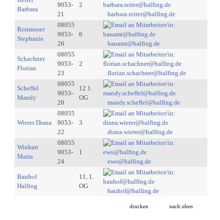
9053-
2
Barbara
21
barbara.reiter@halfing.de
08055
Rottmoser
9053-
6
Stephanie
26
bauamt@halfing.de
08055
Schachner
9053-
2
Florian
23
florian.schachner@halfing.de
08055
Scheffel
12 1.
9053-
Mandy
OG
20
mandy.scheffel@halfing.de
08055
Wierer Diana
9053-
3
22
diana.wierer@halfing.de
08055
Winhart
9053-
1
Maria
24
ewo@halfing.de
Bauhof
11, 1.
Halfing
OG
bauhof@halfing.de
drucken
nach oben