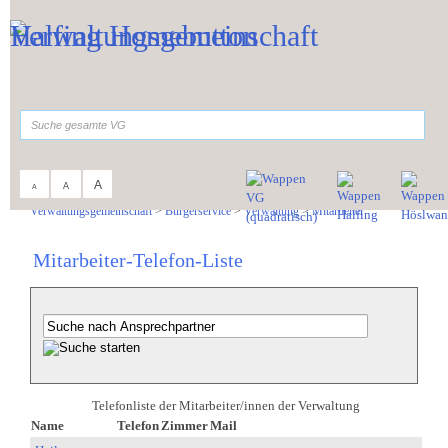
Zum Inhalt
,
zur Navigation
oder
zur Startseite
springen.
suchen
A
A
A
Sie sind hier:
Verwaltungsgemeinschaft
>
Bürgerservice
>
Verwaltung
>
Mitarbeiter
Mitarbeiter-Telefon-Liste
Telefonliste der Mitarbeiter/innen der Verwaltung
Name
Telefon
Zimmer
Mail