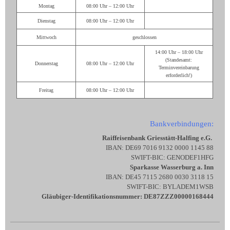
Montag
08:00 Uhr – 12:00 Uhr
Dienstag
08:00 Uhr – 12:00 Uhr
Mittwoch
geschlossen
14:00 Uhr – 18:00 Uhr
(Standesamt:
Donnerstag
08:00 Uhr – 12:00 Uhr
Terminvereinbarung
erforderlich!)
Freitag
08:00 Uhr – 12:00 Uhr
Bankverbindungen:
Raiffeisenbank Griesstätt-Halfing e.G.
IBAN: DE69 7016 9132 0000 1145 88
SWIFT-BIC: GENODEF1HFG
Sparkasse Wasserburg a. Inn
IBAN: DE45 7115 2680 0030 3118 15
SWIFT-BIC: BYLADEM1WSB
Gläubiger-Identifikationsnummer: DE87ZZZ00000168444