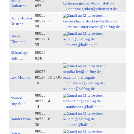
Gruber
08055
Katharina
655
katharina.gruber@schonstett.de
08055
Hinterstocker
9053-
7
Kristina
25
kristina.hinterstocker@halfing.de
08055
Huber
9053-
6
Elisabeth
35
bauamt@halfing.de
Kläranlage
08055
Halfing
8246
08055
Lex Monika
9053-
10 1.OG
10
monika.lex@halfing.de,
bauamt@halfing.de
08055
Möderl
9053-
4
Angelika
14
standesamt@halfing.de
08055
Naudet Nina
9053-
6
36
bauamt@halfing.de
08055
Reiter