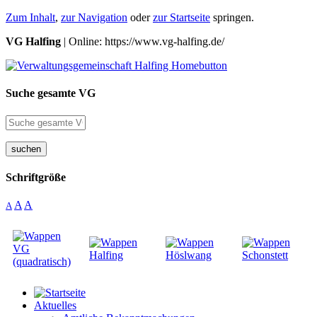
Zum Inhalt
,
zur Navigation
oder
zur Startseite
springen.
VG Halfing
| Online: https://www.vg-halfing.de/
Suche gesamte VG
suchen
Schriftgröße
A
A
A
Aktuelles