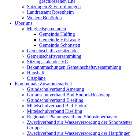
geschlossenen Ehe
Satzungen & Verordnungen
Landratsamt Rosenheim
Weitere Behörden
Über uns
Mitgliedsgemeinden
Gemeinde Halfing
Gemeinde Höslwang
Gemeinde Schonstett
Gemeinschaftsvorsitzender
Gemeinschaftsversammlung
Sitzungskalender VG
Bekanntmachungen Gemeinschaftsversammlung
Haushalt
Ortspläne
Kommunale Zusammenarbeit
Grundschulverband Amerang
Grundschulverband Bad Endorf-Höslwang
Grundschulverband Eiselfing
Mittelschulverband Bad Endorf
Mittelschulverband Eiselfing
Regionaler Planungsverband Südostoberbayern
Zweckverband zur Wasserversorgung der Schonstetter
Gruppe
Zweckverband zur Wasserversorgung der Harpfinger