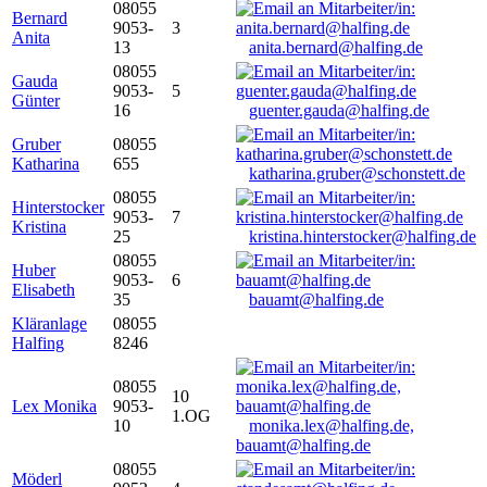
08055
Bernard
9053-
3
Anita
13
anita.bernard@halfing.de
08055
Gauda
9053-
5
Günter
16
guenter.gauda@halfing.de
Gruber
08055
Katharina
655
katharina.gruber@schonstett.de
08055
Hinterstocker
9053-
7
Kristina
25
kristina.hinterstocker@halfing.de
08055
Huber
9053-
6
Elisabeth
35
bauamt@halfing.de
Kläranlage
08055
Halfing
8246
08055
10
Lex Monika
9053-
1.OG
10
monika.lex@halfing.de,
bauamt@halfing.de
08055
Möderl