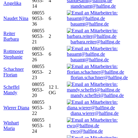
9053-
4
Angelika
14
standesamt@halfing.de
08055
Naudet Nina
9053-
6
36
bauamt@halfing.de
08055
Reiter
9053-
2
Barbara
21
barbara.reiter@halfing.de
08055
Rottmoser
9053-
6
Stephanie
26
bauamt@halfing.de
08055
Schachner
9053-
2
Florian
23
florian.schachner@halfing.de
08055
Scheffel
12 1.
9053-
Mandy
OG
20
mandy.scheffel@halfing.de
08055
Wierer Diana
9053-
3
22
diana.wierer@halfing.de
08055
Winhart
9053-
1
Maria
24
ewo@halfing.de