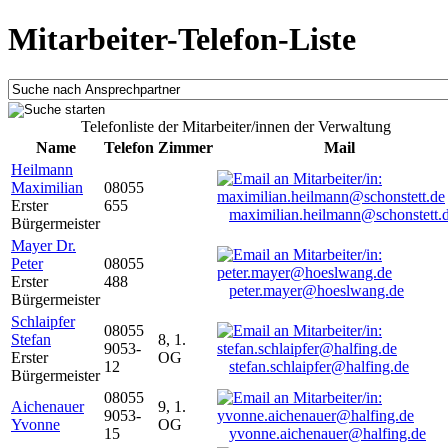
Mitarbeiter-Telefon-Liste
Telefonliste der Mitarbeiter/innen der Verwaltung
Name
Telefon
Zimmer
Mail
Heilmann
Maximilian
08055
Erster
655
maximilian.heilmann@schonstett.
Bürgermeister
Mayer Dr.
Peter
08055
Erster
488
peter.mayer@hoeslwang.de
Bürgermeister
Schlaipfer
08055
Stefan
8, 1.
9053-
Erster
OG
12
stefan.schlaipfer@halfing.de
Bürgermeister
08055
Aichenauer
9, 1.
9053-
Yvonne
OG
15
yvonne.aichenauer@halfing.de