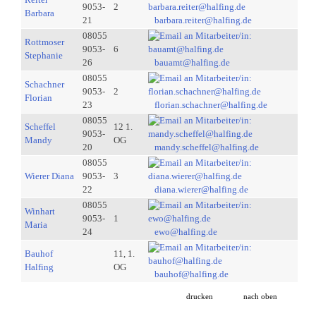
9053-
2
Barbara
21
barbara.reiter@halfing.de
08055
Rottmoser
9053-
6
Stephanie
26
bauamt@halfing.de
08055
Schachner
9053-
2
Florian
23
florian.schachner@halfing.de
08055
Scheffel
12 1.
9053-
Mandy
OG
20
mandy.scheffel@halfing.de
08055
Wierer Diana
9053-
3
22
diana.wierer@halfing.de
08055
Winhart
9053-
1
Maria
24
ewo@halfing.de
Bauhof
11, 1.
Halfing
OG
bauhof@halfing.de
drucken
nach oben