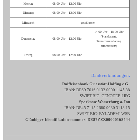
Montag
08:00 Uhr – 12:00 Uhr
Dienstag
08:00 Uhr – 12:00 Uhr
Mittwoch
geschlossen
14:00 Uhr – 18:00 Uhr
(Standesamt:
Donnerstag
08:00 Uhr – 12:00 Uhr
Terminvereinbarung
erforderlich!)
Freitag
08:00 Uhr – 12:00 Uhr
Bankverbindungen:
Raiffeisenbank Griesstätt-Halfing e.G.
IBAN: DE69 7016 9132 0000 1145 88
SWIFT-BIC: GENODEF1HFG
Sparkasse Wasserburg a. Inn
IBAN: DE45 7115 2680 0030 3118 15
SWIFT-BIC: BYLADEM1WSB
Gläubiger-Identifikationsnummer: DE87ZZZ00000168444