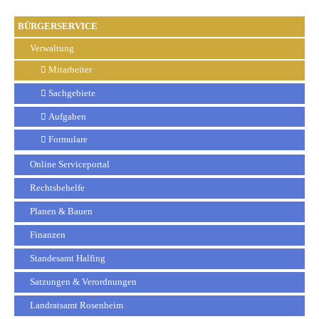
BÜRGERSERVICE
Verwaltung
Mitarbeiter
Sachgebiete
Aufgaben
Formulare
Online Serviceportal
Rechtsbehelfe
Planen & Bauen
Finanzen
Standesamt Halfing
Satzungen & Verordnungen
Landratsamt Rosenheim