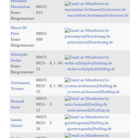
Heilmann
Maximilian
08055
Erster
655
maximilian.heilmann@schonstett.de
Bürgermeister
Mayer Dr.
Peter
08055
Erster
488
peter.mayer@hoeslwang.de
Bürgermeister
Schlaipfer
08055
Stefan
9053-
8, 1. OG
Erster
12
stefan.schlaipfer@halfing.de
Bürgermeister
08055
Aichenauer
9053-
9, 1. OG
Yvonne
15
yvonne.aichenauer@halfing.de
08055
Bernard
9053-
3
Anita
13
anita.bernard@halfing.de
08055
Gauda
9053-
5
Günter
16
guenter.gauda@halfing.de