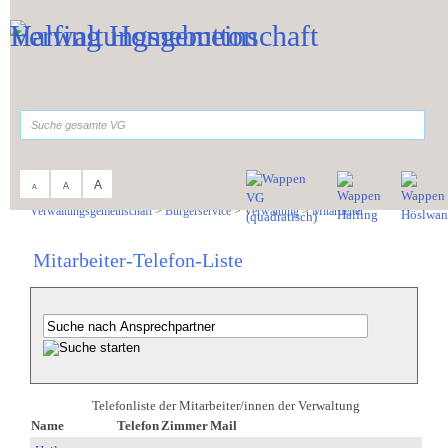
Zum Inhalt
,
zur Navigation
oder
zur Startseite
springen.
suchen
A
A
A
Sie sind hier:
Verwaltungsgemeinschaft
>
Bürgerservice
>
Verwaltung
>
Mitarbeiter
Mitarbeiter-Telefon-Liste
Telefonliste der Mitarbeiter/innen der Verwaltung
Name
Telefon
Zimmer
Mail