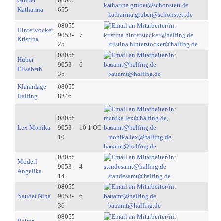
Gruber
08055
Katharina
655
katharina.gruber@schonstett.de
08055
Hinterstocker
9053-
7
Kristina
25
kristina.hinterstocker@halfing.de
08055
Huber
9053-
6
Elisabeth
35
bauamt@halfing.de
Kläranlage
08055
Halfing
8246
08055
Lex Monika
9053-
10 1.OG
10
monika.lex@halfing.de,
bauamt@halfing.de
08055
Möderl
9053-
4
Angelika
14
standesamt@halfing.de
08055
Naudet Nina
9053-
6
36
bauamt@halfing.de
08055
Reiter