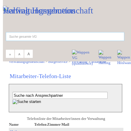
Zum Inhalt
,
zur Navigation
oder
zur Startseite
springen.
suchen
A
A
A
Sie sind hier:
Verwaltungsgemeinschaft
>
Bürgerservice
>
Verwaltung
>
Mitarbeiter
Mitarbeiter-Telefon-Liste
Telefonliste der Mitarbeiter/innen der Verwaltung
Name
Telefon
Zimmer
Mail