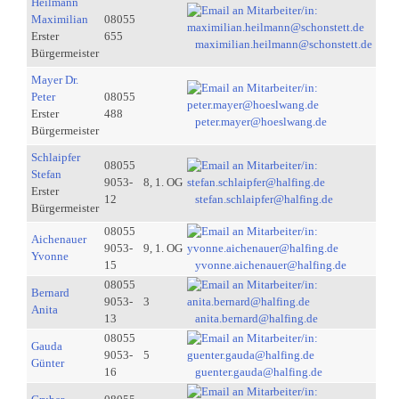
Heilmann
Maximilian
08055
Erster
655
maximilian.heilmann@schonstett.de
Bürgermeister
Mayer Dr.
Peter
08055
Erster
488
peter.mayer@hoeslwang.de
Bürgermeister
Schlaipfer
08055
Stefan
9053-
8, 1. OG
Erster
12
stefan.schlaipfer@halfing.de
Bürgermeister
08055
Aichenauer
9053-
9, 1. OG
Yvonne
15
yvonne.aichenauer@halfing.de
08055
Bernard
9053-
3
Anita
13
anita.bernard@halfing.de
08055
Gauda
9053-
5
Günter
16
guenter.gauda@halfing.de