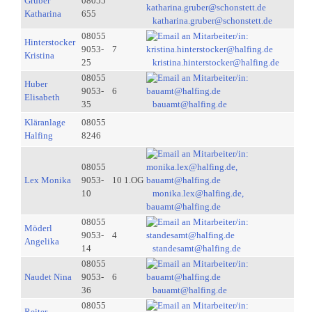
Gruber
08055
Katharina
655
katharina.gruber@schonstett.de
08055
Hinterstocker
9053-
7
Kristina
25
kristina.hinterstocker@halfing.de
08055
Huber
9053-
6
Elisabeth
35
bauamt@halfing.de
Kläranlage
08055
Halfing
8246
08055
Lex Monika
9053-
10 1.OG
10
monika.lex@halfing.de,
bauamt@halfing.de
08055
Möderl
9053-
4
Angelika
14
standesamt@halfing.de
08055
Naudet Nina
9053-
6
36
bauamt@halfing.de
08055
Reiter