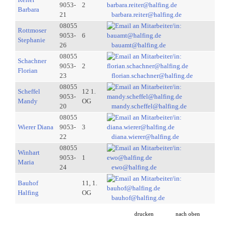
9053-
2
Barbara
21
barbara.reiter@halfing.de
08055
Rottmoser
9053-
6
Stephanie
26
bauamt@halfing.de
08055
Schachner
9053-
2
Florian
23
florian.schachner@halfing.de
08055
Scheffel
12 1.
9053-
Mandy
OG
20
mandy.scheffel@halfing.de
08055
Wierer Diana
9053-
3
22
diana.wierer@halfing.de
08055
Winhart
9053-
1
Maria
24
ewo@halfing.de
Bauhof
11, 1.
Halfing
OG
bauhof@halfing.de
drucken
nach oben