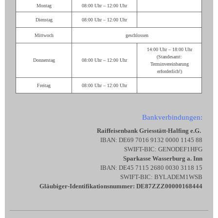
Montag
08:00 Uhr – 12:00 Uhr
Dienstag
08:00 Uhr – 12:00 Uhr
Mittwoch
geschlossen
14:00 Uhr – 18:00 Uhr
(Standesamt:
Donnerstag
08:00 Uhr – 12:00 Uhr
Terminvereinbarung
erforderlich!)
Freitag
08:00 Uhr – 12:00 Uhr
Bankverbindungen:
Raiffeisenbank Griesstätt-Halfing e.G.
IBAN: DE69 7016 9132 0000 1145 88
SWIFT-BIC: GENODEF1HFG
Sparkasse Wasserburg a. Inn
IBAN: DE45 7115 2680 0030 3118 15
SWIFT-BIC: BYLADEM1WSB
Gläubiger-Identifikationsnummer: DE87ZZZ00000168444