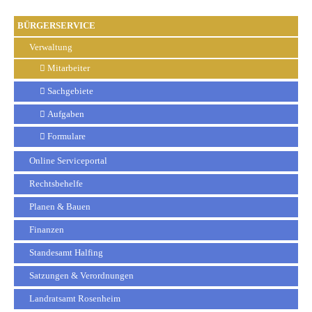
BÜRGERSERVICE
Verwaltung
Mitarbeiter
Sachgebiete
Aufgaben
Formulare
Online Serviceportal
Rechtsbehelfe
Planen & Bauen
Finanzen
Standesamt Halfing
Satzungen & Verordnungen
Landratsamt Rosenheim