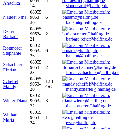
9053-
4
Angelika
14
standesamt@halfing.de
08055
Naudet Nina
9053-
6
36
bauamt@halfing.de
08055
Reiter
9053-
2
Barbara
21
barbara.reiter@halfing.de
08055
Rottmoser
9053-
6
Stephanie
26
bauamt@halfing.de
08055
Schachner
9053-
2
Florian
23
florian.schachner@halfing.de
08055
Scheffel
12 1.
9053-
Mandy
OG
20
mandy.scheffel@halfing.de
08055
Wierer Diana
9053-
3
22
diana.wierer@halfing.de
08055
Winhart
9053-
1
Maria
24
ewo@halfing.de