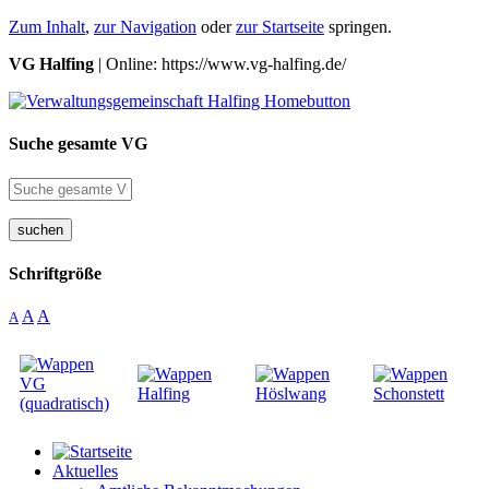
Zum Inhalt
,
zur Navigation
oder
zur Startseite
springen.
VG Halfing
| Online: https://www.vg-halfing.de/
Suche gesamte VG
suchen
Schriftgröße
A
A
A
Aktuelles