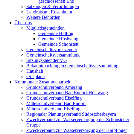
geschlossenen Ehe
Satzungen & Verordnungen
Landratsamt Rosenheim
Weitere Behörden
Über uns
Mitgliedsgemeinden
Gemeinde Halfing
Gemeinde Höslwang
Gemeinde Schonstett
Gemeinschaftsvorsitzender
Gemeinschaftsversammlung
Sitzungskalender VG
Bekanntmachungen Gemeinschaftsversammlung
Haushalt
Ortspläne
Kommunale Zusammenarbeit
Grundschulverband Amerang
Grundschulverband Bad Endorf-Höslwang
Grundschulverband Eiselfing
Mittelschulverband Bad Endorf
Mittelschulverband Eiselfing
Regionaler Planungsverband Südostoberbayern
Zweckverband zur Wasserversorgung der Schonstetter
Gruppe
Zweckverband zur Wasserversorgung der Harpfinger