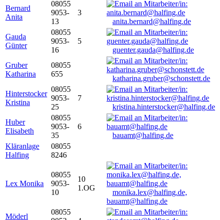
08055
Bernard
9053-
3
Anita
13
anita.bernard@halfing.de
08055
Gauda
9053-
5
Günter
16
guenter.gauda@halfing.de
Gruber
08055
Katharina
655
katharina.gruber@schonstett.de
08055
Hinterstocker
9053-
7
Kristina
25
kristina.hinterstocker@halfing.de
08055
Huber
9053-
6
Elisabeth
35
bauamt@halfing.de
Kläranlage
08055
Halfing
8246
08055
10
Lex Monika
9053-
1.OG
10
monika.lex@halfing.de,
bauamt@halfing.de
08055
Möderl