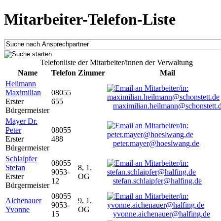
Mitarbeiter-Telefon-Liste
Telefonliste der Mitarbeiter/innen der Verwaltung
Name
Telefon
Zimmer
Mail
Heilmann
Maximilian
08055
Erster
655
maximilian.heilmann@schonstett.
Bürgermeister
Mayer Dr.
Peter
08055
Erster
488
peter.mayer@hoeslwang.de
Bürgermeister
Schlaipfer
08055
Stefan
8, 1.
9053-
Erster
OG
12
stefan.schlaipfer@halfing.de
Bürgermeister
08055
Aichenauer
9, 1.
9053-
Yvonne
OG
15
yvonne.aichenauer@halfing.de