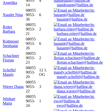
9053-
4
Angelika
14
standesamt@halfing.de
08055
Naudet Nina
9053-
6
36
bauamt@halfing.de
08055
Reiter
9053-
2
Barbara
21
barbara.reiter@halfing.de
08055
Rottmoser
9053-
6
Stephanie
26
bauamt@halfing.de
08055
Schachner
9053-
2
Florian
23
florian.schachner@halfing.de
08055
Scheffel
12 1.
9053-
Mandy
OG
20
mandy.scheffel@halfing.de
08055
Wierer Diana
9053-
3
22
diana.wierer@halfing.de
08055
Winhart
9053-
1
Maria
24
ewo@halfing.de