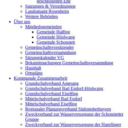
geschlossenen Ehe
Satzungen & Verordnungen
Landratsamt Rosenheim
Weitere Behörden
Über uns
Mitgliedsgemeinden
Gemeinde Halfing
Gemeinde Höslwang
Gemeinde Schonstett
Gemeinschaftsvorsitzender
Gemeinschaftsversammlung
Sitzungskalender VG
Bekanntmachungen Gemeinschaftsversammlung
Haushalt
Ortspläne
Kommunale Zusammenarbeit
Grundschulverband Amerang
Grundschulverband Bad Endorf-Höslwang
Grundschulverband Eiselfing
Mittelschulverband Bad Endorf
Mittelschulverband Eiselfing
Regionaler Planungsverband Südostoberbayern
Zweckverband zur Wasserversorgung der Schonstetter
Gruppe
Zweckverband zur Wasserversorgung der Harpfinger