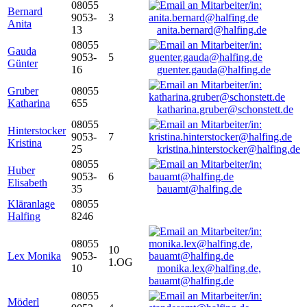
08055
Bernard
9053-
3
Anita
13
anita.bernard@halfing.de
08055
Gauda
9053-
5
Günter
16
guenter.gauda@halfing.de
Gruber
08055
Katharina
655
katharina.gruber@schonstett.de
08055
Hinterstocker
9053-
7
Kristina
25
kristina.hinterstocker@halfing.de
08055
Huber
9053-
6
Elisabeth
35
bauamt@halfing.de
Kläranlage
08055
Halfing
8246
08055
10
Lex Monika
9053-
1.OG
10
monika.lex@halfing.de,
bauamt@halfing.de
08055
Möderl