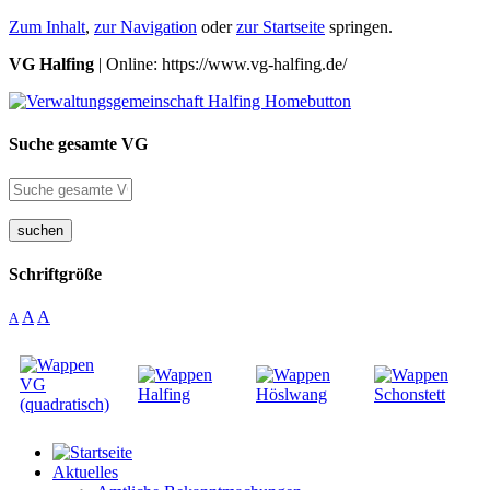
Zum Inhalt
,
zur Navigation
oder
zur Startseite
springen.
VG Halfing
| Online: https://www.vg-halfing.de/
Suche gesamte VG
suchen
Schriftgröße
A
A
A
Aktuelles