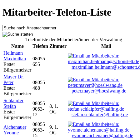
Mitarbeiter-Telefon-Liste
Telefonliste der Mitarbeiter/innen der Verwaltung
Name
Telefon
Zimmer
Mail
Heilmann
Maximilian
08055
Erster
655
maximilian.heilmann@schonstett.
Bürgermeister
Mayer Dr.
Peter
08055
Erster
488
peter.mayer@hoeslwang.de
Bürgermeister
Schlaipfer
08055
Stefan
8, 1.
9053-
Erster
OG
12
stefan.schlaipfer@halfing.de
Bürgermeister
08055
Aichenauer
9, 1.
9053-
Yvonne
OG
15
yvonne.aichenauer@halfing.de