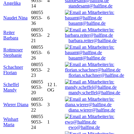
9053-
4
Angelika
14
standesamt@halfing.de
08055
Naudet Nina
9053-
6
36
bauamt@halfing.de
08055
Reiter
9053-
2
Barbara
21
barbara.reiter@halfing.de
08055
Rottmoser
9053-
6
Stephanie
26
bauamt@halfing.de
08055
Schachner
9053-
2
Florian
23
florian.schachner@halfing.de
08055
Scheffel
12 1.
9053-
Mandy
OG
20
mandy.scheffel@halfing.de
08055
Wierer Diana
9053-
3
22
diana.wierer@halfing.de
08055
Winhart
9053-
1
Maria
24
ewo@halfing.de