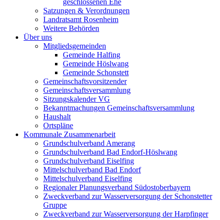
geschlossenen Ehe
Satzungen & Verordnungen
Landratsamt Rosenheim
Weitere Behörden
Über uns
Mitgliedsgemeinden
Gemeinde Halfing
Gemeinde Höslwang
Gemeinde Schonstett
Gemeinschaftsvorsitzender
Gemeinschaftsversammlung
Sitzungskalender VG
Bekanntmachungen Gemeinschaftsversammlung
Haushalt
Ortspläne
Kommunale Zusammenarbeit
Grundschulverband Amerang
Grundschulverband Bad Endorf-Höslwang
Grundschulverband Eiselfing
Mittelschulverband Bad Endorf
Mittelschulverband Eiselfing
Regionaler Planungsverband Südostoberbayern
Zweckverband zur Wasserversorgung der Schonstetter
Gruppe
Zweckverband zur Wasserversorgung der Harpfinger