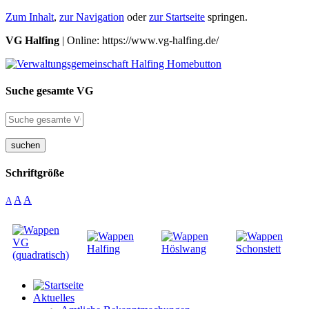
Zum Inhalt
,
zur Navigation
oder
zur Startseite
springen.
VG Halfing
| Online: https://www.vg-halfing.de/
Suche gesamte VG
suchen
Schriftgröße
A
A
A
Aktuelles