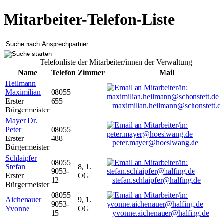
Mitarbeiter-Telefon-Liste
Telefonliste der Mitarbeiter/innen der Verwaltung
Name
Telefon
Zimmer
Mail
Heilmann
Maximilian
08055
Erster
655
maximilian.heilmann@schonstett.
Bürgermeister
Mayer Dr.
Peter
08055
Erster
488
peter.mayer@hoeslwang.de
Bürgermeister
Schlaipfer
08055
Stefan
8, 1.
9053-
Erster
OG
12
stefan.schlaipfer@halfing.de
Bürgermeister
08055
Aichenauer
9, 1.
9053-
Yvonne
OG
15
yvonne.aichenauer@halfing.de