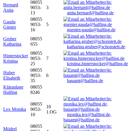
08055
Bernard
9053-
3
Anita
13
anita.bernard@halfing.de
08055
Gauda
9053-
5
Günter
16
guenter.gauda@halfing.de
Gruber
08055
Katharina
655
katharina.gruber@schonstett.de
08055
Hinterstocker
9053-
7
Kristina
25
kristina.hinterstocker@halfing.de
08055
Huber
9053-
6
Elisabeth
35
bauamt@halfing.de
Kläranlage
08055
Halfing
8246
08055
10
Lex Monika
9053-
1.OG
10
monika.lex@halfing.de,
bauamt@halfing.de
08055
Möderl