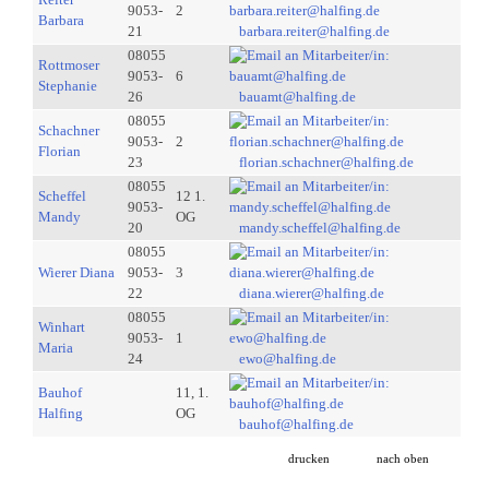
9053-
2
Barbara
21
barbara.reiter@halfing.de
08055
Rottmoser
9053-
6
Stephanie
26
bauamt@halfing.de
08055
Schachner
9053-
2
Florian
23
florian.schachner@halfing.de
08055
Scheffel
12 1.
9053-
Mandy
OG
20
mandy.scheffel@halfing.de
08055
Wierer Diana
9053-
3
22
diana.wierer@halfing.de
08055
Winhart
9053-
1
Maria
24
ewo@halfing.de
Bauhof
11, 1.
Halfing
OG
bauhof@halfing.de
drucken
nach oben