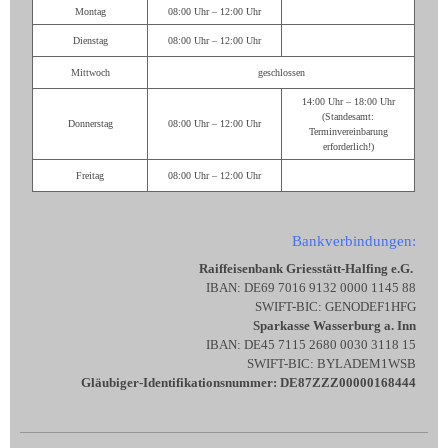
Montag
08:00 Uhr – 12:00 Uhr
Dienstag
08:00 Uhr – 12:00 Uhr
Mittwoch
geschlossen
14:00 Uhr – 18:00 Uhr
(Standesamt:
Donnerstag
08:00 Uhr – 12:00 Uhr
Terminvereinbarung
erforderlich!)
Freitag
08:00 Uhr – 12:00 Uhr
Bankverbindungen:
Raiffeisenbank Griesstätt-Halfing e.G.
IBAN: DE69 7016 9132 0000 1145 88
SWIFT-BIC: GENODEF1HFG
Sparkasse Wasserburg a. Inn
IBAN: DE45 7115 2680 0030 3118 15
SWIFT-BIC: BYLADEM1WSB
Gläubiger-Identifikationsnummer: DE87ZZZ00000168444