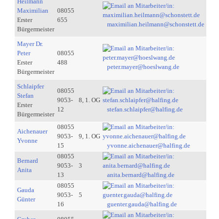
Heilmann
Maximilian
08055
Erster
655
maximilian.heilmann@schonstett.de
Bürgermeister
Mayer Dr.
Peter
08055
Erster
488
peter.mayer@hoeslwang.de
Bürgermeister
Schlaipfer
08055
Stefan
9053-
8, 1. OG
Erster
12
stefan.schlaipfer@halfing.de
Bürgermeister
08055
Aichenauer
9053-
9, 1. OG
Yvonne
15
yvonne.aichenauer@halfing.de
08055
Bernard
9053-
3
Anita
13
anita.bernard@halfing.de
08055
Gauda
9053-
5
Günter
16
guenter.gauda@halfing.de