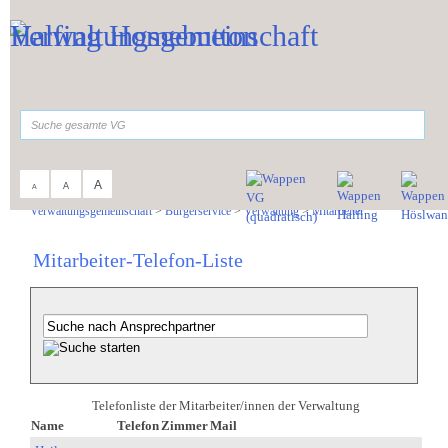
Zum Inhalt
,
zur Navigation
oder
zur Startseite
springen.
suchen
A
A
A
Sie sind hier:
Verwaltungsgemeinschaft
>
Bürgerservice
>
Verwaltung
>
Mitarbeiter
Mitarbeiter-Telefon-Liste
Telefonliste der Mitarbeiter/innen der Verwaltung
Name
Telefon
Zimmer
Mail