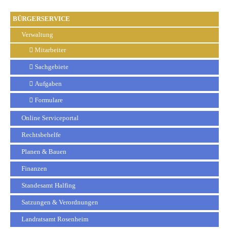
BÜRGERSERVICE
Verwaltung
Mitarbeiter
Sachgebiete
Aufgaben
Formulare
Online Serviceportal
Rechtsbehelfe
Planen & Bauen
Finanzen
Standesamt Halfing
Satzungen & Verordnungen
Landratsamt Rosenheim