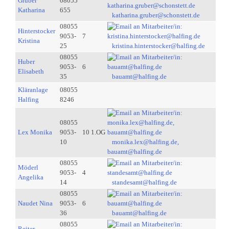
Gruber
08055
Katharina
655
katharina.gruber@schonstett.de
08055
Hinterstocker
9053-
7
Kristina
25
kristina.hinterstocker@halfing.de
08055
Huber
9053-
6
Elisabeth
35
bauamt@halfing.de
Kläranlage
08055
Halfing
8246
08055
Lex Monika
9053-
10 1.OG
10
monika.lex@halfing.de,
bauamt@halfing.de
08055
Möderl
9053-
4
Angelika
14
standesamt@halfing.de
08055
Naudet Nina
9053-
6
36
bauamt@halfing.de
08055
Reiter