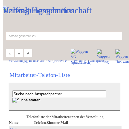
Zum Inhalt
,
zur Navigation
oder
zur Startseite
springen.
suchen
A
A
A
Sie sind hier:
Verwaltungsgemeinschaft
>
Bürgerservice
>
Verwaltung
>
Mitarbeiter
Mitarbeiter-Telefon-Liste
Telefonliste der Mitarbeiter/innen der Verwaltung
Name
Telefon
Zimmer
Mail