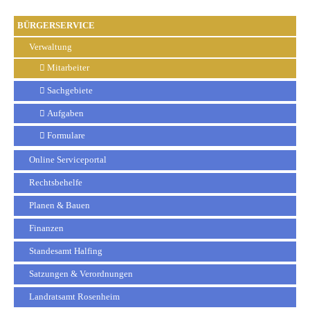
BÜRGERSERVICE
Verwaltung
Mitarbeiter
Sachgebiete
Aufgaben
Formulare
Online Serviceportal
Rechtsbehelfe
Planen & Bauen
Finanzen
Standesamt Halfing
Satzungen & Verordnungen
Landratsamt Rosenheim