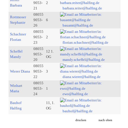
9053-
2
Barbara
21
barbara.reiter@halfing.de
08055
Rottmoser
9053-
6
Stephanie
26
bauamt@halfing.de
08055
Schachner
9053-
2
Florian
23
florian.schachner@halfing.de
08055
Scheffel
12 1.
9053-
Mandy
OG
20
mandy.scheffel@halfing.de
08055
Wierer Diana
9053-
3
22
diana.wierer@halfing.de
08055
Winhart
9053-
1
Maria
24
ewo@halfing.de
Bauhof
11, 1.
Halfing
OG
bauhof@halfing.de
drucken
nach oben