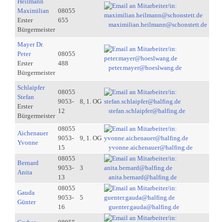
Heilmann
Maximilian
08055
Erster
655
maximilian.heilmann@schonstett.de
Bürgermeister
Mayer Dr.
Peter
08055
Erster
488
peter.mayer@hoeslwang.de
Bürgermeister
Schlaipfer
08055
Stefan
9053-
8, 1. OG
Erster
12
stefan.schlaipfer@halfing.de
Bürgermeister
08055
Aichenauer
9053-
9, 1. OG
Yvonne
15
yvonne.aichenauer@halfing.de
08055
Bernard
9053-
3
Anita
13
anita.bernard@halfing.de
08055
Gauda
9053-
5
Günter
16
guenter.gauda@halfing.de