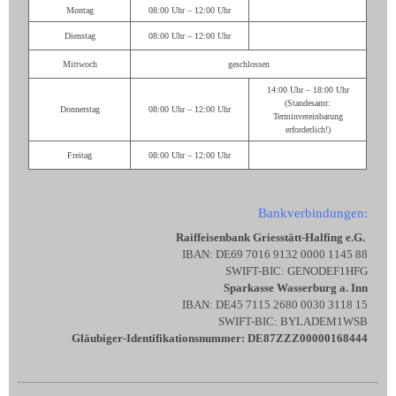
Montag
08:00 Uhr – 12:00 Uhr
Dienstag
08:00 Uhr – 12:00 Uhr
Mittwoch
geschlossen
14:00 Uhr – 18:00 Uhr
(Standesamt:
Donnerstag
08:00 Uhr – 12:00 Uhr
Terminvereinbarung
erforderlich!)
Freitag
08:00 Uhr – 12:00 Uhr
Bankverbindungen:
Raiffeisenbank Griesstätt-Halfing e.G.
IBAN: DE69 7016 9132 0000 1145 88
SWIFT-BIC: GENODEF1HFG
Sparkasse Wasserburg a. Inn
IBAN: DE45 7115 2680 0030 3118 15
SWIFT-BIC: BYLADEM1WSB
Gläubiger-Identifikationsnummer: DE87ZZZ00000168444