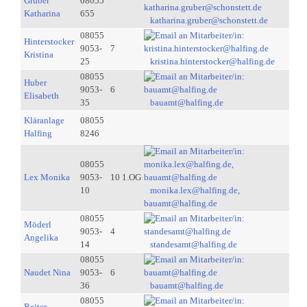
Gruber
08055
Katharina
655
katharina.gruber@schonstett.de
08055
Hinterstocker
9053-
7
Kristina
25
kristina.hinterstocker@halfing.de
08055
Huber
9053-
6
Elisabeth
35
bauamt@halfing.de
Kläranlage
08055
Halfing
8246
08055
Lex Monika
9053-
10 1.OG
10
monika.lex@halfing.de,
bauamt@halfing.de
08055
Möderl
9053-
4
Angelika
14
standesamt@halfing.de
08055
Naudet Nina
9053-
6
36
bauamt@halfing.de
08055
Reiter