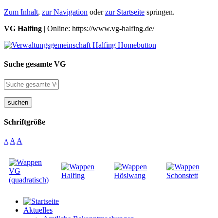
Zum Inhalt
,
zur Navigation
oder
zur Startseite
springen.
VG Halfing
| Online: https://www.vg-halfing.de/
Suche gesamte VG
suchen
Schriftgröße
A
A
A
Aktuelles