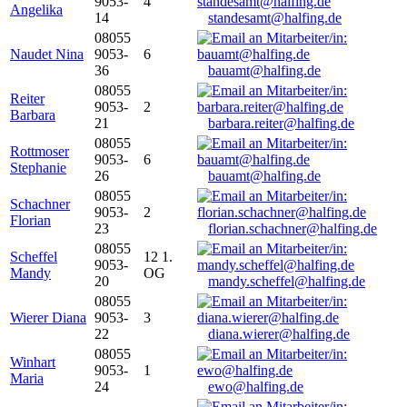
9053-
4
Angelika
14
standesamt@halfing.de
08055
Naudet Nina
9053-
6
36
bauamt@halfing.de
08055
Reiter
9053-
2
Barbara
21
barbara.reiter@halfing.de
08055
Rottmoser
9053-
6
Stephanie
26
bauamt@halfing.de
08055
Schachner
9053-
2
Florian
23
florian.schachner@halfing.de
08055
Scheffel
12 1.
9053-
Mandy
OG
20
mandy.scheffel@halfing.de
08055
Wierer Diana
9053-
3
22
diana.wierer@halfing.de
08055
Winhart
9053-
1
Maria
24
ewo@halfing.de