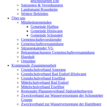
geschlossenen Ehe
Satzungen & Verordnungen
Landratsamt Rosenheim
Weitere Behörden
Über uns
Mitgliedsgemeinden
Gemeinde Halfing
Gemeinde Höslwang
Gemeinde Schonstett
Gemeinschaftsvorsitzender
Gemeinschaftsversammlung
Sitzungskalender VG
Bekanntmachungen Gemeinschaftsversammlung
Haushalt
Ortspläne
Kommunale Zusammenarbeit
Grundschulverband Amerang
Grundschulverband Bad Endorf-Höslwang
Grundschulverband Eiselfing
Mittelschulverband Bad Endorf
Mittelschulverband Eiselfing
Regionaler Planungsverband Südostoberbayern
Zweckverband zur Wasserversorgung der Schonstetter
Gruppe
Zweckverband zur Wasserversorgung der Harpfinger