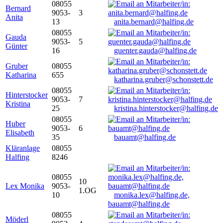
08055
Bernard
9053-
3
Anita
13
anita.bernard@halfing.de
08055
Gauda
9053-
5
Günter
16
guenter.gauda@halfing.de
Gruber
08055
Katharina
655
katharina.gruber@schonstett.de
08055
Hinterstocker
9053-
7
Kristina
25
kristina.hinterstocker@halfing.de
08055
Huber
9053-
6
Elisabeth
35
bauamt@halfing.de
Kläranlage
08055
Halfing
8246
08055
10
Lex Monika
9053-
1.OG
10
monika.lex@halfing.de,
bauamt@halfing.de
08055
Möderl