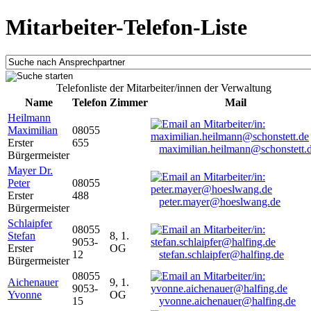
Mitarbeiter-Telefon-Liste
Telefonliste der Mitarbeiter/innen der Verwaltung
Name
Telefon
Zimmer
Mail
Heilmann
Maximilian
08055
Erster
655
maximilian.heilmann@schonstett.
Bürgermeister
Mayer Dr.
Peter
08055
Erster
488
peter.mayer@hoeslwang.de
Bürgermeister
Schlaipfer
08055
Stefan
8, 1.
9053-
Erster
OG
12
stefan.schlaipfer@halfing.de
Bürgermeister
08055
Aichenauer
9, 1.
9053-
Yvonne
OG
15
yvonne.aichenauer@halfing.de