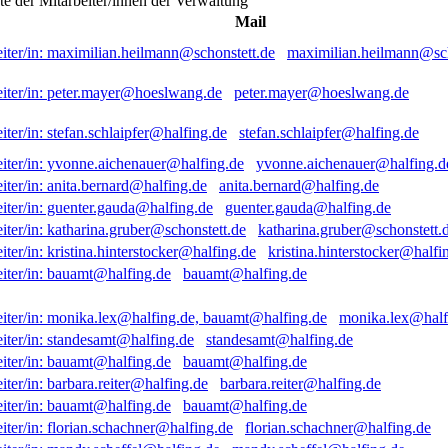
ste der Mitarbeiter/innen der Verwaltung
Mail
maximilian.heilmann@sch
peter.mayer@hoeslwang.de
stefan.schlaipfer@halfing.de
yvonne.aichenauer@halfing.d
anita.bernard@halfing.de
guenter.gauda@halfing.de
katharina.gruber@schonstett.
kristina.hinterstocker@halfi
bauamt@halfing.de
monika.lex@half
standesamt@halfing.de
bauamt@halfing.de
barbara.reiter@halfing.de
bauamt@halfing.de
florian.schachner@halfing.de