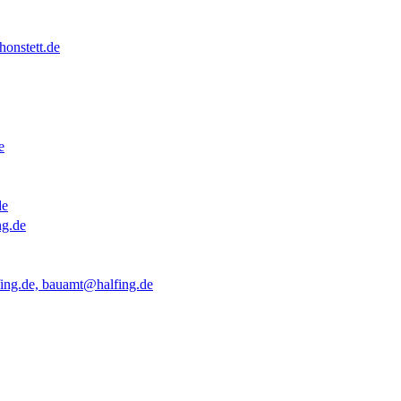
onstett.de
e
de
ng.de
ing.de, bauamt@halfing.de