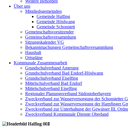
Weitere Behörden
Über uns
Mitgliedsgemeinden
Gemeinde Halfing
Gemeinde Höslwang
Gemeinde Schonstett
Gemeinschaftsvorsitzender
Gemeinschaftsversammlung
Sitzungskalender VG
Bekanntmachungen Gemeinschaftsversammlung
Haushalt
Ortspläne
Kommunale Zusammenarbeit
Grundschulverband Amerang
Grundschulverband Bad Endorf-Höslwang
Grundschulverband Eiselfing
Mittelschulverband Bad Endorf
Mittelschulverband Eiselfing
Regionaler Planungsverband Südostoberbayern
Zweckverband zur Wasserversorgung der Schonstetter 
Zweckverband zur Wasserversorgung der Harpfinger Gr
Zweckverband zur Unterhaltung der Gewässer III. Ordnu
Zweckverband Kommunale Dienste Oberland