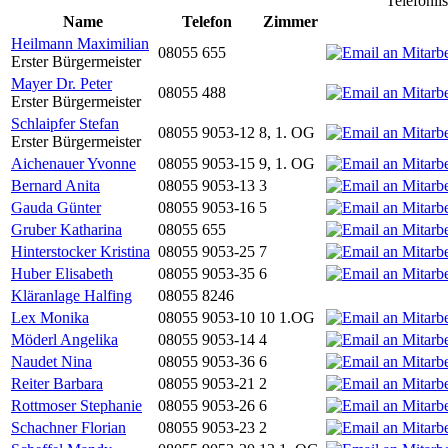
Telefonli
Name
Telefon
Zimmer
Heilmann Maximilian
08055 655
Erster Bürgermeister
Mayer Dr. Peter
08055 488
Erster Bürgermeister
Schlaipfer Stefan
08055 9053-12
8, 1. OG
Erster Bürgermeister
Aichenauer Yvonne
08055 9053-15
9, 1. OG
Bernard Anita
08055 9053-13
3
Gauda Günter
08055 9053-16
5
Gruber Katharina
08055 655
Hinterstocker Kristina
08055 9053-25
7
Huber Elisabeth
08055 9053-35
6
Kläranlage Halfing
08055 8246
Lex Monika
08055 9053-10
10 1.OG
Möderl Angelika
08055 9053-14
4
Naudet Nina
08055 9053-36
6
Reiter Barbara
08055 9053-21
2
Rottmoser Stephanie
08055 9053-26
6
Schachner Florian
08055 9053-23
2