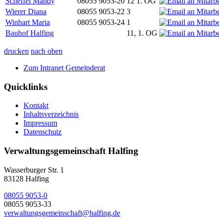
Scheffel Mandy
08055 9053-20
12 1. OG
Wierer Diana
08055 9053-22
3
Winhart Maria
08055 9053-24
1
Bauhof Halfing
11, 1. OG
drucken
nach oben
Zum Intranet Gemeinderat
Quicklinks
Kontakt
Inhaltsverzeichnis
Impressum
Datenschutz
Verwaltungsgemeinschaft Halfing
Wasserburger Str. 1
83128 Halfing
08055 9053-0
08055 9053-33
verwaltungsgemeinschaft@halfing.de