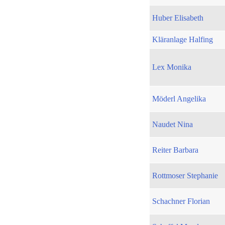
Huber Elisabeth
Kläranlage Halfing
Lex Monika
Möderl Angelika
Naudet Nina
Reiter Barbara
Rottmoser Stephanie
Schachner Florian