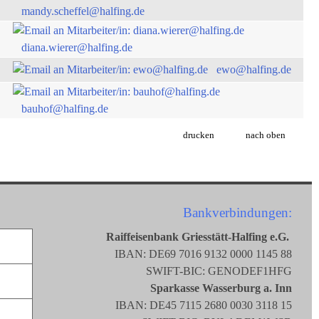
mandy.scheffel@halfing.de
diana.wierer@halfing.de
ewo@halfing.de
bauhof@halfing.de
drucken
nach oben
Bankverbindungen:
Raiffeisenbank Griesstätt-Halfing e.G.
IBAN: DE69 7016 9132 0000 1145 88
SWIFT-BIC: GENODEF1HFG
Sparkasse Wasserburg a. Inn
IBAN: DE45 7115 2680 0030 3118 15