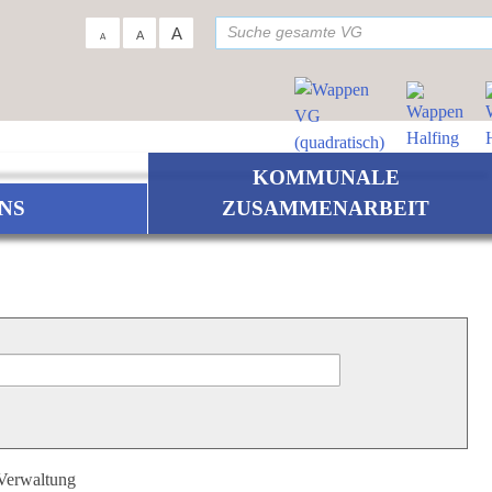
su
A
A
A
KOMMUNALE
NS
ZUSAMMENARBEIT
 Verwaltung