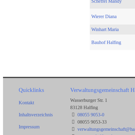
Scheffel Mandy
Wierer Diana
Winhart Maria
Bauhof Halfing
Quicklinks
Verwaltungsgemeinschaft H
Wasserburger Str. 1
Kontakt
83128 Halfing
Inhaltsverzeichnis
08055 9053-0
08055 9053-33
Impressum
verwaltungsgemeinschaft@hal