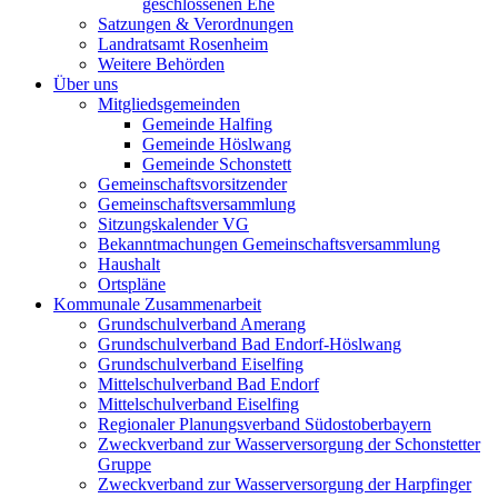
geschlossenen Ehe
Satzungen & Verordnungen
Landratsamt Rosenheim
Weitere Behörden
Über uns
Mitgliedsgemeinden
Gemeinde Halfing
Gemeinde Höslwang
Gemeinde Schonstett
Gemeinschaftsvorsitzender
Gemeinschaftsversammlung
Sitzungskalender VG
Bekanntmachungen Gemeinschaftsversammlung
Haushalt
Ortspläne
Kommunale Zusammenarbeit
Grundschulverband Amerang
Grundschulverband Bad Endorf-Höslwang
Grundschulverband Eiselfing
Mittelschulverband Bad Endorf
Mittelschulverband Eiselfing
Regionaler Planungsverband Südostoberbayern
Zweckverband zur Wasserversorgung der Schonstetter
Gruppe
Zweckverband zur Wasserversorgung der Harpfinger