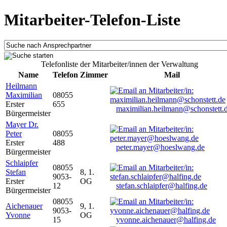
Mitarbeiter-Telefon-Liste
Telefonliste der Mitarbeiter/innen der Verwaltung
Name
Telefon
Zimmer
Mail
Heilmann
Maximilian
08055
Erster
655
maximilian.heilmann@schonstett.
Bürgermeister
Mayer Dr.
Peter
08055
Erster
488
peter.mayer@hoeslwang.de
Bürgermeister
Schlaipfer
08055
Stefan
8, 1.
9053-
Erster
OG
12
stefan.schlaipfer@halfing.de
Bürgermeister
08055
Aichenauer
9, 1.
9053-
Yvonne
OG
15
yvonne.aichenauer@halfing.de