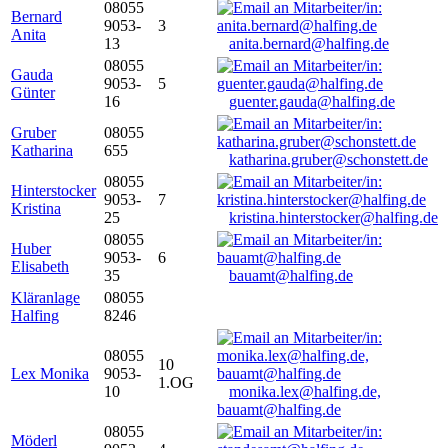
08055
Bernard
9053-
3
Anita
13
anita.bernard@halfing.de
08055
Gauda
9053-
5
Günter
16
guenter.gauda@halfing.de
Gruber
08055
Katharina
655
katharina.gruber@schonstett.de
08055
Hinterstocker
9053-
7
Kristina
25
kristina.hinterstocker@halfing.de
08055
Huber
9053-
6
Elisabeth
35
bauamt@halfing.de
Kläranlage
08055
Halfing
8246
08055
10
Lex Monika
9053-
1.OG
10
monika.lex@halfing.de,
bauamt@halfing.de
08055
Möderl