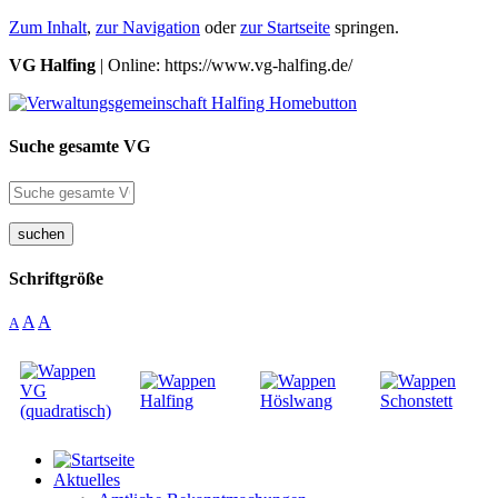
Zum Inhalt
,
zur Navigation
oder
zur Startseite
springen.
VG Halfing
| Online: https://www.vg-halfing.de/
Suche gesamte VG
suchen
Schriftgröße
A
A
A
Aktuelles