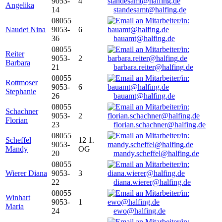
9053-
4
Angelika
14
standesamt@halfing.de
08055
Naudet Nina
9053-
6
36
bauamt@halfing.de
08055
Reiter
9053-
2
Barbara
21
barbara.reiter@halfing.de
08055
Rottmoser
9053-
6
Stephanie
26
bauamt@halfing.de
08055
Schachner
9053-
2
Florian
23
florian.schachner@halfing.de
08055
Scheffel
12 1.
9053-
Mandy
OG
20
mandy.scheffel@halfing.de
08055
Wierer Diana
9053-
3
22
diana.wierer@halfing.de
08055
Winhart
9053-
1
Maria
24
ewo@halfing.de