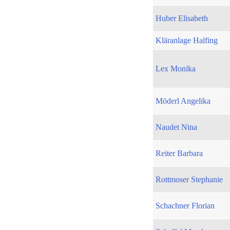
Huber Elisabeth
Kläranlage Halfing
Lex Monika
Möderl Angelika
Naudet Nina
Reiter Barbara
Rottmoser Stephanie
Schachner Florian