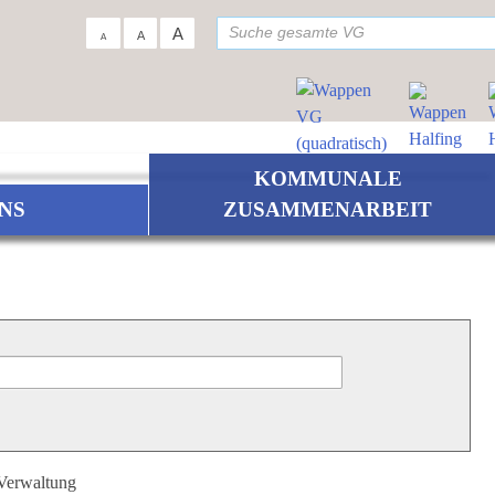
su
A
A
A
KOMMUNALE
NS
ZUSAMMENARBEIT
 Verwaltung