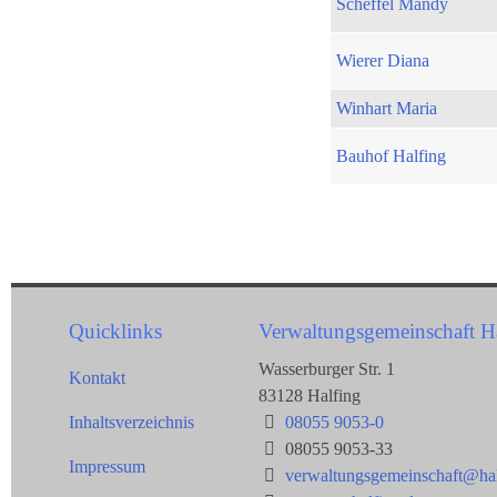
Scheffel Mandy
Wierer Diana
Winhart Maria
Bauhof Halfing
Quicklinks
Verwaltungsgemeinschaft H
Wasserburger Str. 1
Kontakt
83128 Halfing
Inhaltsverzeichnis
08055 9053-0
08055 9053-33
Impressum
verwaltungsgemeinschaft@hal