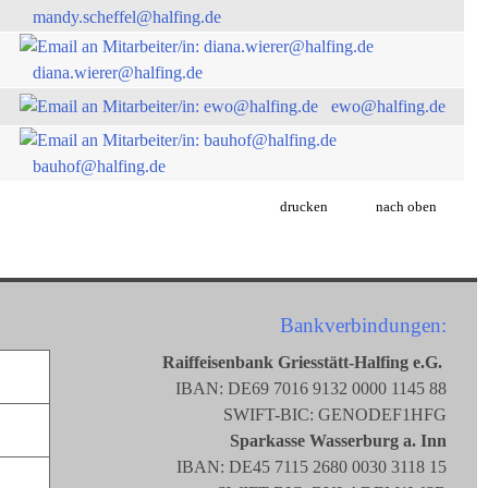
mandy.scheffel@halfing.de
diana.wierer@halfing.de
ewo@halfing.de
bauhof@halfing.de
drucken
nach oben
Bankverbindungen:
Raiffeisenbank Griesstätt-Halfing e.G.
IBAN: DE69 7016 9132 0000 1145 88
SWIFT-BIC: GENODEF1HFG
Sparkasse Wasserburg a. Inn
IBAN: DE45 7115 2680 0030 3118 15