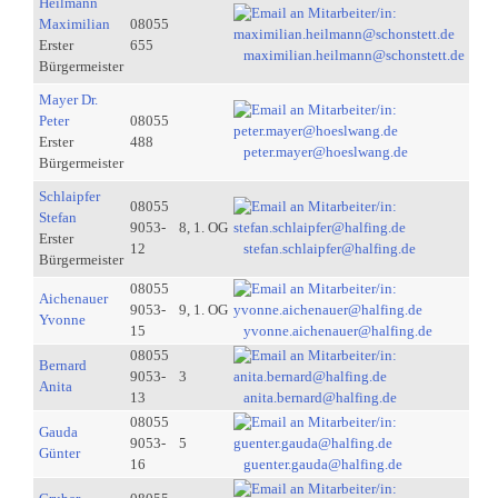
Heilmann
Maximilian
08055
Erster
655
maximilian.heilmann@schonstett.de
Bürgermeister
Mayer Dr.
Peter
08055
Erster
488
peter.mayer@hoeslwang.de
Bürgermeister
Schlaipfer
08055
Stefan
9053-
8, 1. OG
Erster
12
stefan.schlaipfer@halfing.de
Bürgermeister
08055
Aichenauer
9053-
9, 1. OG
Yvonne
15
yvonne.aichenauer@halfing.de
08055
Bernard
9053-
3
Anita
13
anita.bernard@halfing.de
08055
Gauda
9053-
5
Günter
16
guenter.gauda@halfing.de