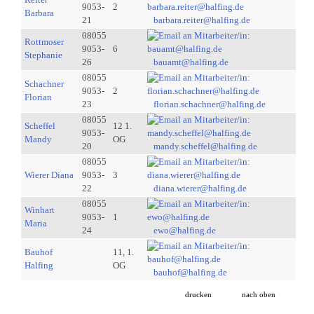
9053-
2
Barbara
21
barbara.reiter@halfing.de
08055
Rottmoser
9053-
6
Stephanie
26
bauamt@halfing.de
08055
Schachner
9053-
2
Florian
23
florian.schachner@halfing.de
08055
Scheffel
12 1.
9053-
Mandy
OG
20
mandy.scheffel@halfing.de
08055
Wierer Diana
9053-
3
22
diana.wierer@halfing.de
08055
Winhart
9053-
1
Maria
24
ewo@halfing.de
Bauhof
11, 1.
Halfing
OG
bauhof@halfing.de
drucken
nach oben