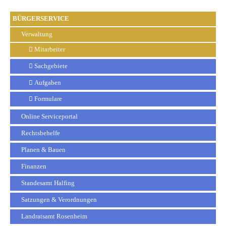
BÜRGERSERVICE
Verwaltung
Mitarbeiter
Sachgebiete
Aufgaben
Formulare
Online Serviceportal
Rechtsbehelfe
Planen & Bauen
Finanzen
Standesamt Halfing
Satzungen & Verordnungen
Landratsamt Rosenheim