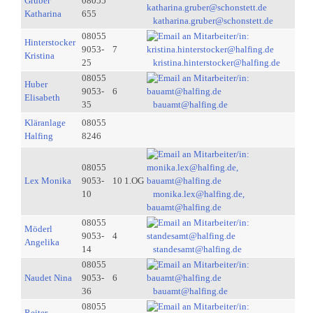
Gruber
08055
Katharina
655
katharina.gruber@schonstett.de
08055
Hinterstocker
9053-
7
Kristina
25
kristina.hinterstocker@halfing.de
08055
Huber
9053-
6
Elisabeth
35
bauamt@halfing.de
Kläranlage
08055
Halfing
8246
08055
Lex Monika
9053-
10 1.OG
10
monika.lex@halfing.de,
bauamt@halfing.de
08055
Möderl
9053-
4
Angelika
14
standesamt@halfing.de
08055
Naudet Nina
9053-
6
36
bauamt@halfing.de
08055
Reiter