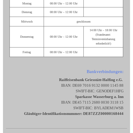
Montag
08:00 Uhr – 12:00 Uhr
Dienstag
08:00 Uhr – 12:00 Uhr
Mittwoch
geschlossen
14:00 Uhr – 18:00 Uhr
(Standesamt:
Donnerstag
08:00 Uhr – 12:00 Uhr
Terminvereinbarung
erforderlich!)
Freitag
08:00 Uhr – 12:00 Uhr
Bankverbindungen:
Raiffeisenbank Griesstätt-Halfing e.G.
IBAN: DE69 7016 9132 0000 1145 88
SWIFT-BIC: GENODEF1HFG
Sparkasse Wasserburg a. Inn
IBAN: DE45 7115 2680 0030 3118 15
SWIFT-BIC: BYLADEM1WSB
Gläubiger-Identifikationsnummer: DE87ZZZ00000168444