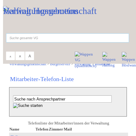
Zum Inhalt
,
zur Navigation
oder
zur Startseite
springen.
suchen
A
A
A
Sie sind hier:
Verwaltungsgemeinschaft
>
Bürgerservice
>
Verwaltung
>
Mitarbeiter
Mitarbeiter-Telefon-Liste
Telefonliste der Mitarbeiter/innen der Verwaltung
Name
Telefon
Zimmer
Mail