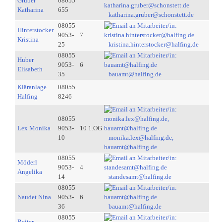
Gruber
08055
Katharina
655
katharina.gruber@schonstett.de
08055
Hinterstocker
9053-
7
Kristina
25
kristina.hinterstocker@halfing.de
08055
Huber
9053-
6
Elisabeth
35
bauamt@halfing.de
Kläranlage
08055
Halfing
8246
08055
Lex Monika
9053-
10 1.OG
10
monika.lex@halfing.de,
bauamt@halfing.de
08055
Möderl
9053-
4
Angelika
14
standesamt@halfing.de
08055
Naudet Nina
9053-
6
36
bauamt@halfing.de
08055
Reiter