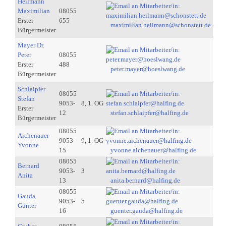
Heilmann
Maximilian
08055
Erster
655
maximilian.heilmann@schonstett.de
Bürgermeister
Mayer Dr.
Peter
08055
Erster
488
peter.mayer@hoeslwang.de
Bürgermeister
Schlaipfer
08055
Stefan
9053-
8, 1. OG
Erster
12
stefan.schlaipfer@halfing.de
Bürgermeister
08055
Aichenauer
9053-
9, 1. OG
Yvonne
15
yvonne.aichenauer@halfing.de
08055
Bernard
9053-
3
Anita
13
anita.bernard@halfing.de
08055
Gauda
9053-
5
Günter
16
guenter.gauda@halfing.de