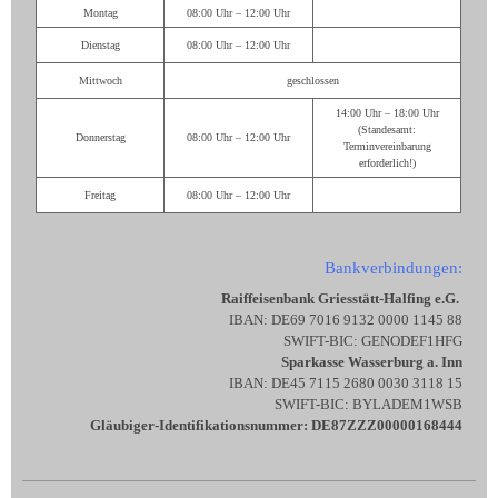
Montag
08:00 Uhr – 12:00 Uhr
Dienstag
08:00 Uhr – 12:00 Uhr
Mittwoch
geschlossen
14:00 Uhr – 18:00 Uhr
(Standesamt:
Donnerstag
08:00 Uhr – 12:00 Uhr
Terminvereinbarung
erforderlich!)
Freitag
08:00 Uhr – 12:00 Uhr
Bankverbindungen:
Raiffeisenbank Griesstätt-Halfing e.G.
IBAN: DE69 7016 9132 0000 1145 88
SWIFT-BIC: GENODEF1HFG
Sparkasse Wasserburg a. Inn
IBAN: DE45 7115 2680 0030 3118 15
SWIFT-BIC: BYLADEM1WSB
Gläubiger-Identifikationsnummer: DE87ZZZ00000168444