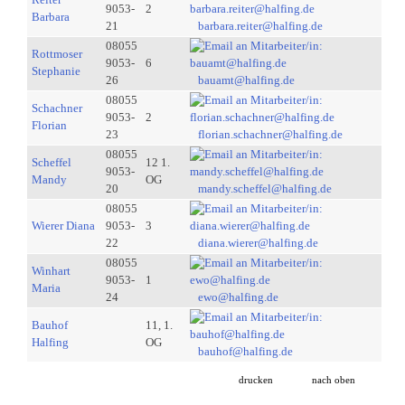
9053-
2
Barbara
21
barbara.reiter@halfing.de
08055
Rottmoser
9053-
6
Stephanie
26
bauamt@halfing.de
08055
Schachner
9053-
2
Florian
23
florian.schachner@halfing.de
08055
Scheffel
12 1.
9053-
Mandy
OG
20
mandy.scheffel@halfing.de
08055
Wierer Diana
9053-
3
22
diana.wierer@halfing.de
08055
Winhart
9053-
1
Maria
24
ewo@halfing.de
Bauhof
11, 1.
Halfing
OG
bauhof@halfing.de
drucken
nach oben