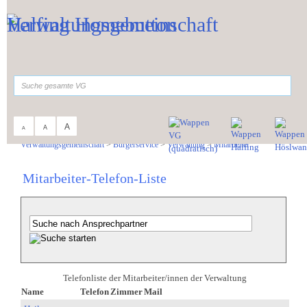
Zum Inhalt
,
zur Navigation
oder
zur Startseite
springen.
suchen
A
A
A
Sie sind hier:
Verwaltungsgemeinschaft
>
Bürgerservice
>
Verwaltung
>
Mitarbeiter
Mitarbeiter-Telefon-Liste
Telefonliste der Mitarbeiter/innen der Verwaltung
Name
Telefon
Zimmer
Mail