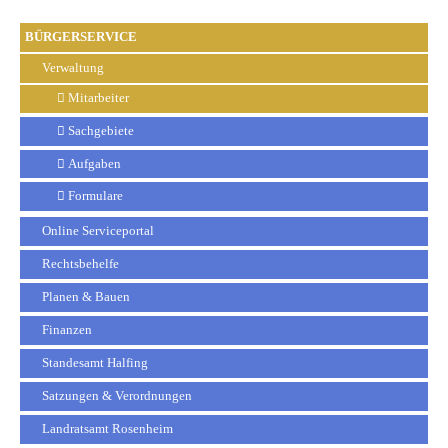
BÜRGERSERVICE
Verwaltung
Mitarbeiter
Sachgebiete
Aufgaben
Formulare
Online Serviceportal
Rechtsbehelfe
Planen & Bauen
Finanzen
Standesamt Halfing
Satzungen & Verordnungen
Landratsamt Rosenheim