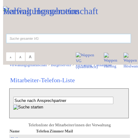
Zum Inhalt
,
zur Navigation
oder
zur Startseite
springen.
suchen
A
A
A
Sie sind hier:
Verwaltungsgemeinschaft
>
Bürgerservice
>
Verwaltung
>
Mitarbeiter
Mitarbeiter-Telefon-Liste
Telefonliste der Mitarbeiter/innen der Verwaltung
Name
Telefon
Zimmer
Mail