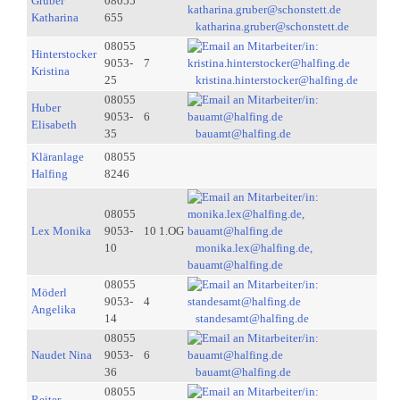
Gruber
08055
Katharina
655
katharina.gruber@schonstett.de
08055
Hinterstocker
9053-
7
Kristina
25
kristina.hinterstocker@halfing.de
08055
Huber
9053-
6
Elisabeth
35
bauamt@halfing.de
Kläranlage
08055
Halfing
8246
08055
Lex Monika
9053-
10 1.OG
10
monika.lex@halfing.de,
bauamt@halfing.de
08055
Möderl
9053-
4
Angelika
14
standesamt@halfing.de
08055
Naudet Nina
9053-
6
36
bauamt@halfing.de
08055
Reiter