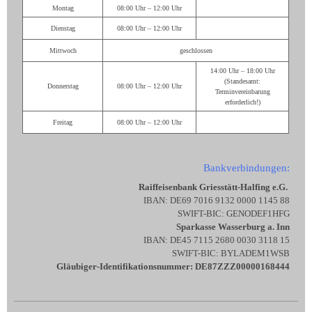
Montag
08:00 Uhr – 12:00 Uhr
Dienstag
08:00 Uhr – 12:00 Uhr
Mittwoch
geschlossen
14:00 Uhr – 18:00 Uhr
(Standesamt:
Donnerstag
08:00 Uhr – 12:00 Uhr
Terminvereinbarung
erforderlich!)
Freitag
08:00 Uhr – 12:00 Uhr
Bankverbindungen:
Raiffeisenbank Griesstätt-Halfing e.G.
IBAN: DE69 7016 9132 0000 1145 88
SWIFT-BIC: GENODEF1HFG
Sparkasse Wasserburg a. Inn
IBAN: DE45 7115 2680 0030 3118 15
SWIFT-BIC: BYLADEM1WSB
Gläubiger-Identifikationsnummer: DE87ZZZ00000168444