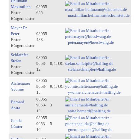
Heilmann
Maximilian
08055
Erster
655
maximilian.heilmann@schonstett.de
Bürgermeister
Mayer Dr.
Peter
08055
Erster
488
peter.mayer@hoeslwang.de
Bürgermeister
Schlaipfer
08055
Stefan
9053-
8, 1. OG
Erster
12
stefan.schlaipfer@halfing.de
Bürgermeister
08055
Aichenauer
9053-
9, 1. OG
Yvonne
15
yvonne.aichenauer@halfing.de
08055
Bernard
9053-
3
Anita
13
anita.bernard@halfing.de
08055
Gauda
9053-
5
Günter
16
guenter.gauda@halfing.de