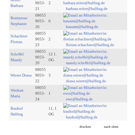
9053-
2
Barbara
21
barbara.reiter@halfing.de
08055
Rottmoser
9053-
6
Stephanie
26
bauamt@halfing.de
08055
Schachner
9053-
2
Florian
23
florian.schachner@halfing.de
08055
Scheffel
12 1.
9053-
Mandy
OG
20
mandy.scheffel@halfing.de
08055
Wierer Diana
9053-
3
22
diana.wierer@halfing.de
08055
Winhart
9053-
1
Maria
24
ewo@halfing.de
Bauhof
11, 1.
Halfing
OG
bauhof@halfing.de
drucken
nach oben