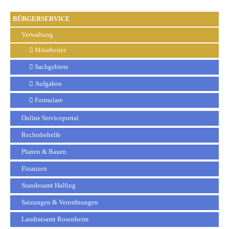
BÜRGERSERVICE
Verwaltung
Mitarbeiter
Sachgebiete
Aufgaben
Formulare
Online Serviceportal
Rechtsbehelfe
Planen & Bauen
Finanzen
Standesamt Halfing
Satzungen & Verordnungen
Landratsamt Rosenheim