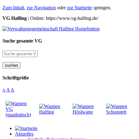
Zum Inhalt
,
zur Navigation
oder
zur Startseite
springen.
VG Halfing
| Online: https://www.vg-halfing.de/
Suche gesamte VG
suchen
Schriftgröße
A
A
A
Aktuelles