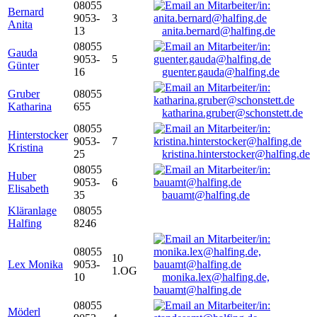
08055
Bernard
9053-
3
Anita
13
anita.bernard@halfing.de
08055
Gauda
9053-
5
Günter
16
guenter.gauda@halfing.de
Gruber
08055
Katharina
655
katharina.gruber@schonstett.de
08055
Hinterstocker
9053-
7
Kristina
25
kristina.hinterstocker@halfing.de
08055
Huber
9053-
6
Elisabeth
35
bauamt@halfing.de
Kläranlage
08055
Halfing
8246
08055
10
Lex Monika
9053-
1.OG
10
monika.lex@halfing.de,
bauamt@halfing.de
08055
Möderl