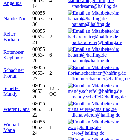
9053-
4
Angelika
14
standesamt@halfing.de
08055
Naudet Nina
9053-
6
36
bauamt@halfing.de
08055
Reiter
9053-
2
Barbara
21
barbara.reiter@halfing.de
08055
Rottmoser
9053-
6
Stephanie
26
bauamt@halfing.de
08055
Schachner
9053-
2
Florian
23
florian.schachner@halfing.de
08055
Scheffel
12 1.
9053-
Mandy
OG
20
mandy.scheffel@halfing.de
08055
Wierer Diana
9053-
3
22
diana.wierer@halfing.de
08055
Winhart
9053-
1
Maria
24
ewo@halfing.de