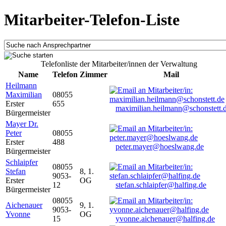
Mitarbeiter-Telefon-Liste
Telefonliste der Mitarbeiter/innen der Verwaltung
Name
Telefon
Zimmer
Mail
Heilmann
Maximilian
08055
Erster
655
maximilian.heilmann@schonstett.
Bürgermeister
Mayer Dr.
Peter
08055
Erster
488
peter.mayer@hoeslwang.de
Bürgermeister
Schlaipfer
08055
Stefan
8, 1.
9053-
Erster
OG
12
stefan.schlaipfer@halfing.de
Bürgermeister
08055
Aichenauer
9, 1.
9053-
Yvonne
OG
15
yvonne.aichenauer@halfing.de