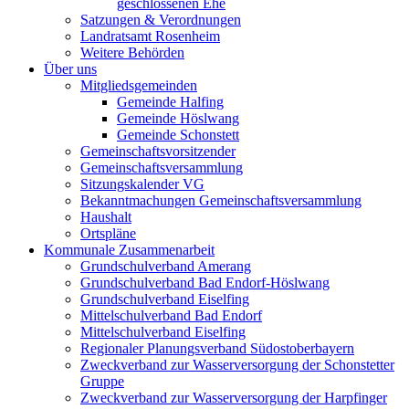
geschlossenen Ehe
Satzungen & Verordnungen
Landratsamt Rosenheim
Weitere Behörden
Über uns
Mitgliedsgemeinden
Gemeinde Halfing
Gemeinde Höslwang
Gemeinde Schonstett
Gemeinschaftsvorsitzender
Gemeinschaftsversammlung
Sitzungskalender VG
Bekanntmachungen Gemeinschaftsversammlung
Haushalt
Ortspläne
Kommunale Zusammenarbeit
Grundschulverband Amerang
Grundschulverband Bad Endorf-Höslwang
Grundschulverband Eiselfing
Mittelschulverband Bad Endorf
Mittelschulverband Eiselfing
Regionaler Planungsverband Südostoberbayern
Zweckverband zur Wasserversorgung der Schonstetter
Gruppe
Zweckverband zur Wasserversorgung der Harpfinger