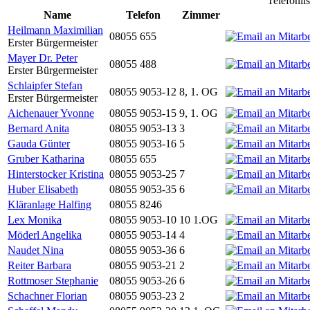
Telefonli
Name
Telefon
Zimmer
Heilmann Maximilian
08055 655
Erster Bürgermeister
Mayer Dr. Peter
08055 488
Erster Bürgermeister
Schlaipfer Stefan
08055 9053-12
8, 1. OG
Erster Bürgermeister
Aichenauer Yvonne
08055 9053-15
9, 1. OG
Bernard Anita
08055 9053-13
3
Gauda Günter
08055 9053-16
5
Gruber Katharina
08055 655
Hinterstocker Kristina
08055 9053-25
7
Huber Elisabeth
08055 9053-35
6
Kläranlage Halfing
08055 8246
Lex Monika
08055 9053-10
10 1.OG
Möderl Angelika
08055 9053-14
4
Naudet Nina
08055 9053-36
6
Reiter Barbara
08055 9053-21
2
Rottmoser Stephanie
08055 9053-26
6
Schachner Florian
08055 9053-23
2