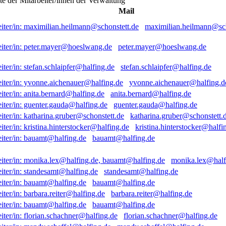
ste der Mitarbeiter/innen der Verwaltung
Mail
maximilian.heilmann@sch
peter.mayer@hoeslwang.de
stefan.schlaipfer@halfing.de
yvonne.aichenauer@halfing.d
anita.bernard@halfing.de
guenter.gauda@halfing.de
katharina.gruber@schonstett.
kristina.hinterstocker@halfi
bauamt@halfing.de
monika.lex@half
standesamt@halfing.de
bauamt@halfing.de
barbara.reiter@halfing.de
bauamt@halfing.de
florian.schachner@halfing.de