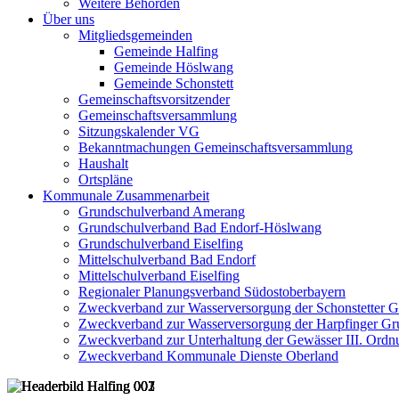
Weitere Behörden
Über uns
Mitgliedsgemeinden
Gemeinde Halfing
Gemeinde Höslwang
Gemeinde Schonstett
Gemeinschaftsvorsitzender
Gemeinschaftsversammlung
Sitzungskalender VG
Bekanntmachungen Gemeinschaftsversammlung
Haushalt
Ortspläne
Kommunale Zusammenarbeit
Grundschulverband Amerang
Grundschulverband Bad Endorf-Höslwang
Grundschulverband Eiselfing
Mittelschulverband Bad Endorf
Mittelschulverband Eiselfing
Regionaler Planungsverband Südostoberbayern
Zweckverband zur Wasserversorgung der Schonstetter 
Zweckverband zur Wasserversorgung der Harpfinger Gr
Zweckverband zur Unterhaltung der Gewässer III. Ordnu
Zweckverband Kommunale Dienste Oberland