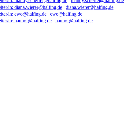
mandy.scheffel@halfing.de
diana.wierer@halfing.de
ewo@halfing.de
bauhof@halfing.de