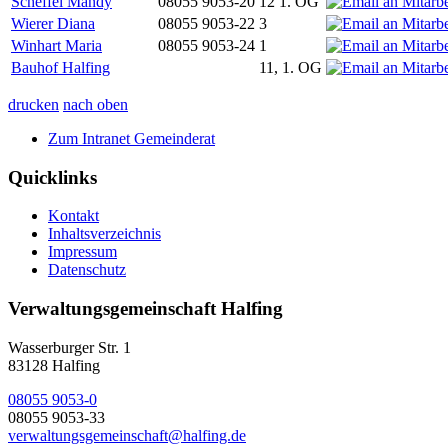
Scheffel Mandy
08055 9053-20
12 1. OG
Wierer Diana
08055 9053-22
3
Winhart Maria
08055 9053-24
1
Bauhof Halfing
11, 1. OG
drucken
nach oben
Zum Intranet Gemeinderat
Quicklinks
Kontakt
Inhaltsverzeichnis
Impressum
Datenschutz
Verwaltungsgemeinschaft Halfing
Wasserburger Str. 1
83128 Halfing
08055 9053-0
08055 9053-33
verwaltungsgemeinschaft@halfing.de