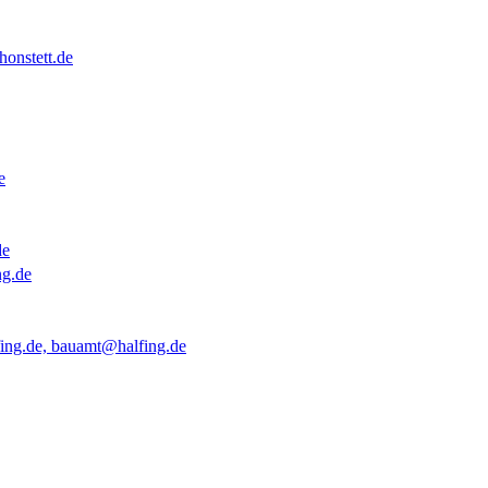
onstett.de
e
de
ng.de
ing.de, bauamt@halfing.de