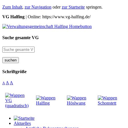
Zum Inhalt
,
zur Navigation
oder
zur Startseite
springen.
VG Halfing
| Online: https://www.vg-halfing.de/
Suche gesamte VG
suchen
Schriftgröße
A
A
A
Aktuelles