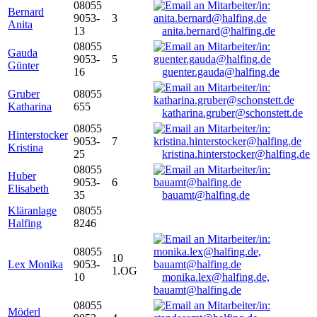
08055
Bernard
9053-
3
Anita
13
anita.bernard@halfing.de
08055
Gauda
9053-
5
Günter
16
guenter.gauda@halfing.de
Gruber
08055
Katharina
655
katharina.gruber@schonstett.de
08055
Hinterstocker
9053-
7
Kristina
25
kristina.hinterstocker@halfing.de
08055
Huber
9053-
6
Elisabeth
35
bauamt@halfing.de
Kläranlage
08055
Halfing
8246
08055
10
Lex Monika
9053-
1.OG
10
monika.lex@halfing.de,
bauamt@halfing.de
08055
Möderl