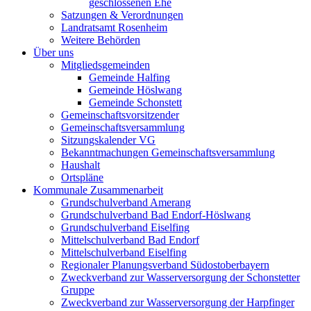
geschlossenen Ehe
Satzungen & Verordnungen
Landratsamt Rosenheim
Weitere Behörden
Über uns
Mitgliedsgemeinden
Gemeinde Halfing
Gemeinde Höslwang
Gemeinde Schonstett
Gemeinschaftsvorsitzender
Gemeinschaftsversammlung
Sitzungskalender VG
Bekanntmachungen Gemeinschaftsversammlung
Haushalt
Ortspläne
Kommunale Zusammenarbeit
Grundschulverband Amerang
Grundschulverband Bad Endorf-Höslwang
Grundschulverband Eiselfing
Mittelschulverband Bad Endorf
Mittelschulverband Eiselfing
Regionaler Planungsverband Südostoberbayern
Zweckverband zur Wasserversorgung der Schonstetter
Gruppe
Zweckverband zur Wasserversorgung der Harpfinger