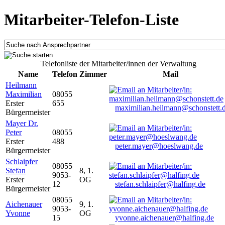
Mitarbeiter-Telefon-Liste
Telefonliste der Mitarbeiter/innen der Verwaltung
Name
Telefon
Zimmer
Mail
Heilmann
Maximilian
08055
Erster
655
maximilian.heilmann@schonstett.
Bürgermeister
Mayer Dr.
Peter
08055
Erster
488
peter.mayer@hoeslwang.de
Bürgermeister
Schlaipfer
08055
Stefan
8, 1.
9053-
Erster
OG
12
stefan.schlaipfer@halfing.de
Bürgermeister
08055
Aichenauer
9, 1.
9053-
Yvonne
OG
15
yvonne.aichenauer@halfing.de