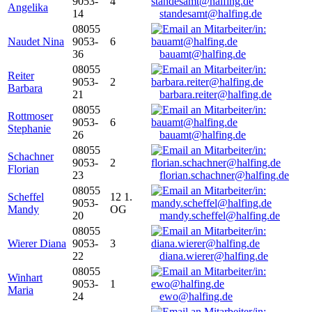
9053-
4
Angelika
14
standesamt@halfing.de
08055
Naudet Nina
9053-
6
36
bauamt@halfing.de
08055
Reiter
9053-
2
Barbara
21
barbara.reiter@halfing.de
08055
Rottmoser
9053-
6
Stephanie
26
bauamt@halfing.de
08055
Schachner
9053-
2
Florian
23
florian.schachner@halfing.de
08055
Scheffel
12 1.
9053-
Mandy
OG
20
mandy.scheffel@halfing.de
08055
Wierer Diana
9053-
3
22
diana.wierer@halfing.de
08055
Winhart
9053-
1
Maria
24
ewo@halfing.de