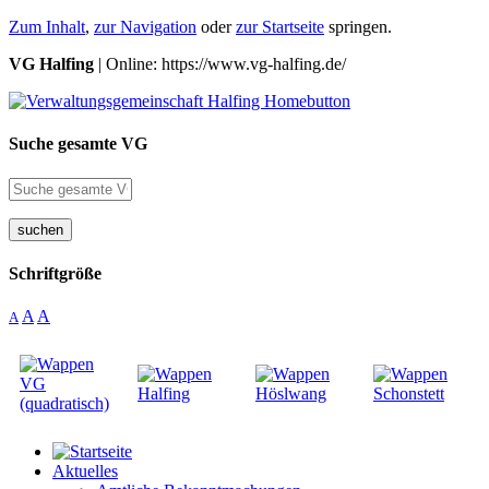
Zum Inhalt
,
zur Navigation
oder
zur Startseite
springen.
VG Halfing
| Online: https://www.vg-halfing.de/
Suche gesamte VG
suchen
Schriftgröße
A
A
A
Aktuelles