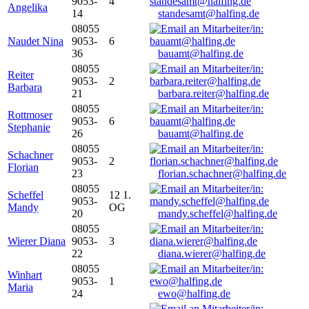
9053-
4
Angelika
14
standesamt@halfing.de
08055
Naudet Nina
9053-
6
36
bauamt@halfing.de
08055
Reiter
9053-
2
Barbara
21
barbara.reiter@halfing.de
08055
Rottmoser
9053-
6
Stephanie
26
bauamt@halfing.de
08055
Schachner
9053-
2
Florian
23
florian.schachner@halfing.de
08055
Scheffel
12 1.
9053-
Mandy
OG
20
mandy.scheffel@halfing.de
08055
Wierer Diana
9053-
3
22
diana.wierer@halfing.de
08055
Winhart
9053-
1
Maria
24
ewo@halfing.de