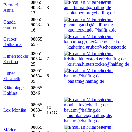
08055
Bernard
9053-
3
Anita
13
anita.bernard@halfing.de
08055
Gauda
9053-
5
Günter
16
guenter.gauda@halfing.de
Gruber
08055
Katharina
655
katharina.gruber@schonstett.de
08055
Hinterstocker
9053-
7
Kristina
25
kristina.hinterstocker@halfing.de
08055
Huber
9053-
6
Elisabeth
35
bauamt@halfing.de
Kläranlage
08055
Halfing
8246
08055
10
Lex Monika
9053-
1.OG
10
monika.lex@halfing.de,
bauamt@halfing.de
08055
Möderl