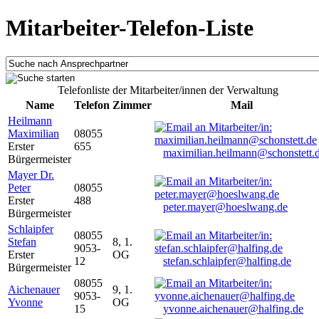
Mitarbeiter-Telefon-Liste
Telefonliste der Mitarbeiter/innen der Verwaltung
Name
Telefon
Zimmer
Mail
Heilmann
Maximilian
08055
Erster
655
maximilian.heilmann@schonstett.
Bürgermeister
Mayer Dr.
Peter
08055
Erster
488
peter.mayer@hoeslwang.de
Bürgermeister
Schlaipfer
08055
Stefan
8, 1.
9053-
Erster
OG
12
stefan.schlaipfer@halfing.de
Bürgermeister
08055
Aichenauer
9, 1.
9053-
Yvonne
OG
15
yvonne.aichenauer@halfing.de