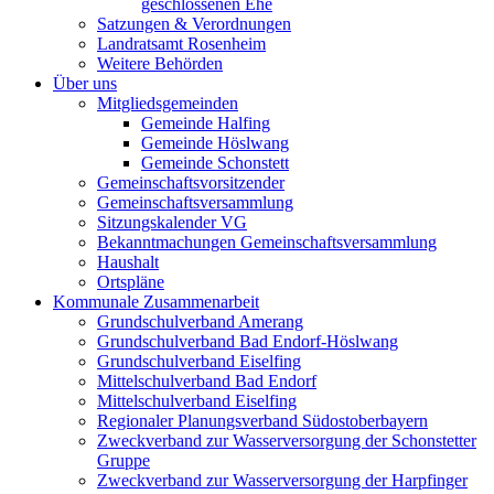
geschlossenen Ehe
Satzungen & Verordnungen
Landratsamt Rosenheim
Weitere Behörden
Über uns
Mitgliedsgemeinden
Gemeinde Halfing
Gemeinde Höslwang
Gemeinde Schonstett
Gemeinschaftsvorsitzender
Gemeinschaftsversammlung
Sitzungskalender VG
Bekanntmachungen Gemeinschaftsversammlung
Haushalt
Ortspläne
Kommunale Zusammenarbeit
Grundschulverband Amerang
Grundschulverband Bad Endorf-Höslwang
Grundschulverband Eiselfing
Mittelschulverband Bad Endorf
Mittelschulverband Eiselfing
Regionaler Planungsverband Südostoberbayern
Zweckverband zur Wasserversorgung der Schonstetter
Gruppe
Zweckverband zur Wasserversorgung der Harpfinger