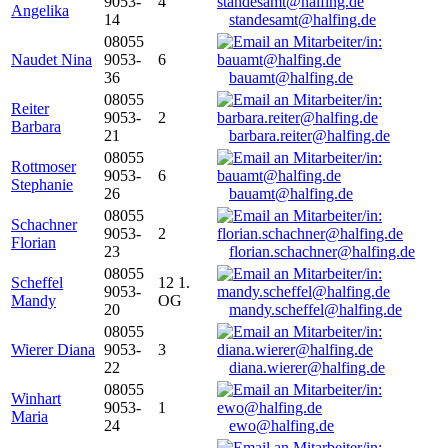
9053-
4
Angelika
14
standesamt@halfing.de
08055
Naudet Nina
9053-
6
36
bauamt@halfing.de
08055
Reiter
9053-
2
Barbara
21
barbara.reiter@halfing.de
08055
Rottmoser
9053-
6
Stephanie
26
bauamt@halfing.de
08055
Schachner
9053-
2
Florian
23
florian.schachner@halfing.de
08055
Scheffel
12 1.
9053-
Mandy
OG
20
mandy.scheffel@halfing.de
08055
Wierer Diana
9053-
3
22
diana.wierer@halfing.de
08055
Winhart
9053-
1
Maria
24
ewo@halfing.de