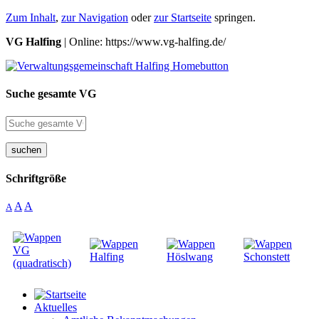
Zum Inhalt
,
zur Navigation
oder
zur Startseite
springen.
VG Halfing
| Online: https://www.vg-halfing.de/
Suche gesamte VG
suchen
Schriftgröße
A
A
A
Aktuelles