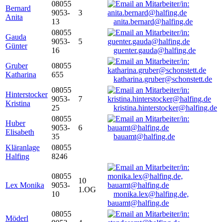
08055
Bernard
9053-
3
Anita
13
anita.bernard@halfing.de
08055
Gauda
9053-
5
Günter
16
guenter.gauda@halfing.de
Gruber
08055
Katharina
655
katharina.gruber@schonstett.de
08055
Hinterstocker
9053-
7
Kristina
25
kristina.hinterstocker@halfing.de
08055
Huber
9053-
6
Elisabeth
35
bauamt@halfing.de
Kläranlage
08055
Halfing
8246
08055
10
Lex Monika
9053-
1.OG
10
monika.lex@halfing.de,
bauamt@halfing.de
08055
Möderl