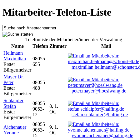
Mitarbeiter-Telefon-Liste
Telefonliste der Mitarbeiter/innen der Verwaltung
Name
Telefon
Zimmer
Mail
Heilmann
Maximilian
08055
Erster
655
maximilian.heilmann@schonstett.
Bürgermeister
Mayer Dr.
Peter
08055
Erster
488
peter.mayer@hoeslwang.de
Bürgermeister
Schlaipfer
08055
Stefan
8, 1.
9053-
Erster
OG
12
stefan.schlaipfer@halfing.de
Bürgermeister
08055
Aichenauer
9, 1.
9053-
Yvonne
OG
15
yvonne.aichenauer@halfing.de