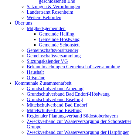
geschlossenen Ehe
Satzungen & Verordnungen
Landratsamt Rosenheim
Weitere Behörden
Über uns
Mitgliedsgemeinden
Gemeinde Halfing
Gemeinde Höslwang
Gemeinde Schonstett
Gemeinschaftsvorsitzender
Gemeinschaftsversammlung
Sitzungskalender VG
Bekanntmachungen Gemeinschaftsversammlung
Haushalt
Ortspläne
Kommunale Zusammenarbeit
Grundschulverband Amerang
Grundschulverband Bad Endorf-Höslwang
Grundschulverband Eiselfing
Mittelschulverband Bad Endorf
Mittelschulverband Eiselfing
Regionaler Planungsverband Südostoberbayern
Zweckverband zur Wasserversorgung der Schonstetter
Gruppe
Zweckverband zur Wasserversorgung der Harpfinger