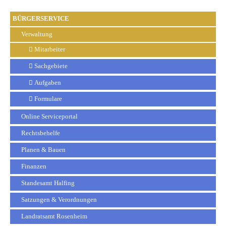
BÜRGERSERVICE
Verwaltung
Mitarbeiter
Sachgebiete
Aufgaben
Formulare
Online Serviceportal
Rechtsbehelfe
Planen & Bauen
Finanzen
Standesamt Halfing
Satzungen & Verordnungen
Landratsamt Rosenheim