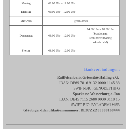
Montag
08:00 Uhr – 12:00 Uhr
Dienstag
08:00 Uhr – 12:00 Uhr
Mittwoch
geschlossen
14:00 Uhr – 18:00 Uhr
(Standesamt:
Donnerstag
08:00 Uhr – 12:00 Uhr
Terminvereinbarung
erforderlich!)
Freitag
08:00 Uhr – 12:00 Uhr
Bankverbindungen:
Raiffeisenbank Griesstätt-Halfing e.G.
IBAN: DE69 7016 9132 0000 1145 88
SWIFT-BIC: GENODEF1HFG
Sparkasse Wasserburg a. Inn
IBAN: DE45 7115 2680 0030 3118 15
SWIFT-BIC: BYLADEM1WSB
Gläubiger-Identifikationsnummer: DE87ZZZ00000168444