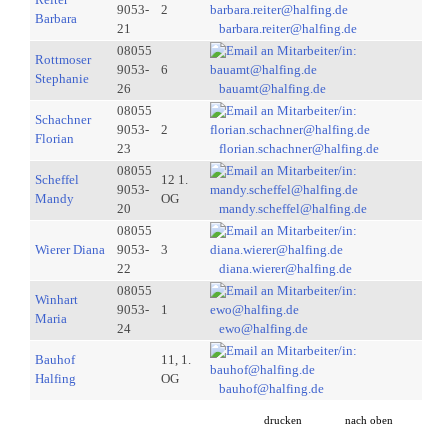
9053-
2
Barbara
21
barbara.reiter@halfing.de
08055
Rottmoser
9053-
6
Stephanie
26
bauamt@halfing.de
08055
Schachner
9053-
2
Florian
23
florian.schachner@halfing.de
08055
Scheffel
12 1.
9053-
Mandy
OG
20
mandy.scheffel@halfing.de
08055
Wierer Diana
9053-
3
22
diana.wierer@halfing.de
08055
Winhart
9053-
1
Maria
24
ewo@halfing.de
Bauhof
11, 1.
Halfing
OG
bauhof@halfing.de
drucken
nach oben