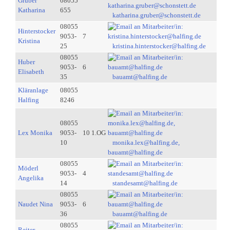
Gruber
08055
Katharina
655
katharina.gruber@schonstett.de
08055
Hinterstocker
9053-
7
Kristina
25
kristina.hinterstocker@halfing.de
08055
Huber
9053-
6
Elisabeth
35
bauamt@halfing.de
Kläranlage
08055
Halfing
8246
08055
Lex Monika
9053-
10 1.OG
10
monika.lex@halfing.de,
bauamt@halfing.de
08055
Möderl
9053-
4
Angelika
14
standesamt@halfing.de
08055
Naudet Nina
9053-
6
36
bauamt@halfing.de
08055
Reiter