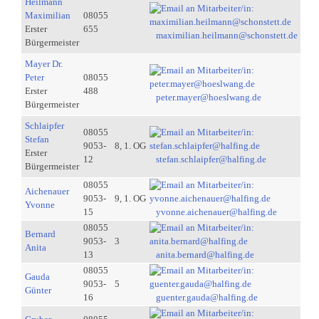
Heilmann
Maximilian
08055
Erster
655
maximilian.heilmann@schonstett.de
Bürgermeister
Mayer Dr.
Peter
08055
Erster
488
peter.mayer@hoeslwang.de
Bürgermeister
Schlaipfer
08055
Stefan
9053-
8, 1. OG
Erster
12
stefan.schlaipfer@halfing.de
Bürgermeister
08055
Aichenauer
9053-
9, 1. OG
Yvonne
15
yvonne.aichenauer@halfing.de
08055
Bernard
9053-
3
Anita
13
anita.bernard@halfing.de
08055
Gauda
9053-
5
Günter
16
guenter.gauda@halfing.de