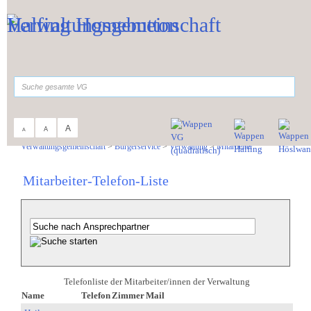
Zum Inhalt
,
zur Navigation
oder
zur Startseite
springen.
suchen
A
A
A
Sie sind hier:
Verwaltungsgemeinschaft
>
Bürgerservice
>
Verwaltung
>
Mitarbeiter
Mitarbeiter-Telefon-Liste
Telefonliste der Mitarbeiter/innen der Verwaltung
Name
Telefon
Zimmer
Mail