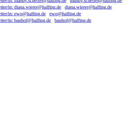
mandy.scheffel@halfing.de
diana.wierer@halfing.de
ewo@halfing.de
bauhof@halfing.de