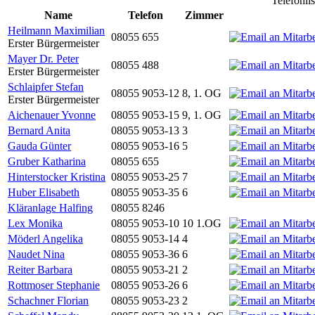
Telefonli
Name
Telefon
Zimmer
Heilmann Maximilian
08055 655
Erster Bürgermeister
Mayer Dr. Peter
08055 488
Erster Bürgermeister
Schlaipfer Stefan
08055 9053-12
8, 1. OG
Erster Bürgermeister
Aichenauer Yvonne
08055 9053-15
9, 1. OG
Bernard Anita
08055 9053-13
3
Gauda Günter
08055 9053-16
5
Gruber Katharina
08055 655
Hinterstocker Kristina
08055 9053-25
7
Huber Elisabeth
08055 9053-35
6
Kläranlage Halfing
08055 8246
Lex Monika
08055 9053-10
10 1.OG
Möderl Angelika
08055 9053-14
4
Naudet Nina
08055 9053-36
6
Reiter Barbara
08055 9053-21
2
Rottmoser Stephanie
08055 9053-26
6
Schachner Florian
08055 9053-23
2