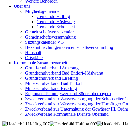
Weitere Behörden
Über uns
Mitgliedsgemeinden
Gemeinde Halfing
Gemeinde Höslwang
Gemeinde Schonstett
Gemeinschaftsvorsitzender
Gemeinschaftsversammlung
Sitzungskalender VG
Bekanntmachungen Gemeinschaftsversammlung
Haushalt
Ortspläne
Kommunale Zusammenarbeit
Grundschulverband Amerang
Grundschulverband Bad Endorf-Höslwang
Grundschulverband Eiselfing
Mittelschulverband Bad Endorf
Mittelschulverband Eiselfing
Regionaler Planungsverband Südostoberbayern
Zweckverband zur Wasserversorgung der Schonstetter 
Zweckverband zur Wasserversorgung der Harpfinger Gr
Zweckverband zur Unterhaltung der Gewässer III. Ordnu
Zweckverband Kommunale Dienste Oberland