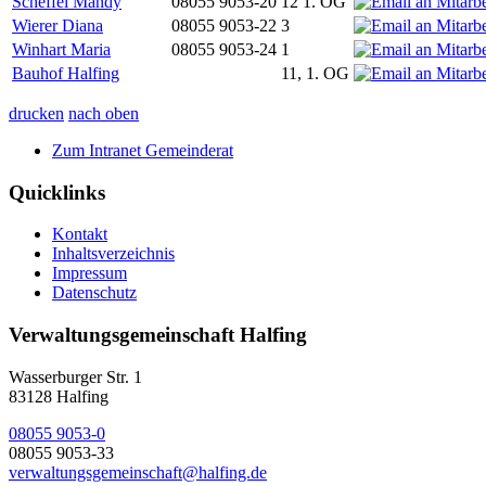
Scheffel Mandy
08055 9053-20
12 1. OG
Wierer Diana
08055 9053-22
3
Winhart Maria
08055 9053-24
1
Bauhof Halfing
11, 1. OG
drucken
nach oben
Zum Intranet Gemeinderat
Quicklinks
Kontakt
Inhaltsverzeichnis
Impressum
Datenschutz
Verwaltungsgemeinschaft Halfing
Wasserburger Str. 1
83128 Halfing
08055 9053-0
08055 9053-33
verwaltungsgemeinschaft@halfing.de