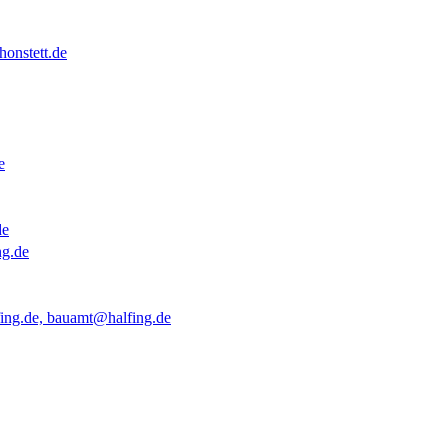
onstett.de
e
de
ng.de
ing.de, bauamt@halfing.de