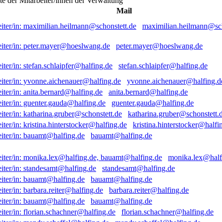
ste der Mitarbeiter/innen der Verwaltung
Mail
maximilian.heilmann@sch
peter.mayer@hoeslwang.de
stefan.schlaipfer@halfing.de
yvonne.aichenauer@halfing.d
anita.bernard@halfing.de
guenter.gauda@halfing.de
katharina.gruber@schonstett.
kristina.hinterstocker@halfi
bauamt@halfing.de
monika.lex@half
standesamt@halfing.de
bauamt@halfing.de
barbara.reiter@halfing.de
bauamt@halfing.de
florian.schachner@halfing.de