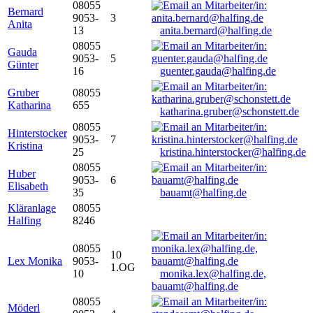
08055
Bernard
9053-
3
Anita
13
anita.bernard@halfing.de
08055
Gauda
9053-
5
Günter
16
guenter.gauda@halfing.de
Gruber
08055
Katharina
655
katharina.gruber@schonstett.de
08055
Hinterstocker
9053-
7
Kristina
25
kristina.hinterstocker@halfing.de
08055
Huber
9053-
6
Elisabeth
35
bauamt@halfing.de
Kläranlage
08055
Halfing
8246
08055
10
Lex Monika
9053-
1.OG
10
monika.lex@halfing.de,
bauamt@halfing.de
08055
Möderl