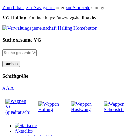
Zum Inhalt
,
zur Navigation
oder
zur Startseite
springen.
VG Halfing
| Online: https://www.vg-halfing.de/
Suche gesamte VG
suchen
Schriftgröße
A
A
A
Aktuelles