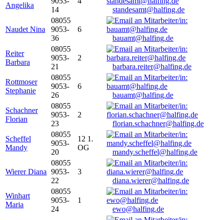
9053-
4
Angelika
14
standesamt@halfing.de
08055
Naudet Nina
9053-
6
36
bauamt@halfing.de
08055
Reiter
9053-
2
Barbara
21
barbara.reiter@halfing.de
08055
Rottmoser
9053-
6
Stephanie
26
bauamt@halfing.de
08055
Schachner
9053-
2
Florian
23
florian.schachner@halfing.de
08055
Scheffel
12 1.
9053-
Mandy
OG
20
mandy.scheffel@halfing.de
08055
Wierer Diana
9053-
3
22
diana.wierer@halfing.de
08055
Winhart
9053-
1
Maria
24
ewo@halfing.de