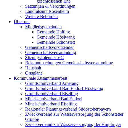
geschlossenen Ehe
Satzungen & Verordnungen
Landratsamt Rosenheim
Weitere Behörden
Über uns
Mitgliedsgemeinden
Gemeinde Halfing
Gemeinde Höslwang
Gemeinde Schonstett
Gemeinschaftsvorsitzender
Gemeinschaftsversammlung
Sitzungskalender VG
Bekanntmachungen Gemeinschaftsversammlung
Haushalt
Ortspläne
Kommunale Zusammenarbeit
Grundschulverband Amerang
Grundschulverband Bad Endorf-Höslwang
Grundschulverband Eiselfing
Mittelschulverband Bad Endorf
Mittelschulverband Eiselfing
Regionaler Planungsverband Südostoberbayern
Zweckverband zur Wasserversorgung der Schonstetter
Gruppe
Zweckverband zur Wasserversorgung der Harpfinger