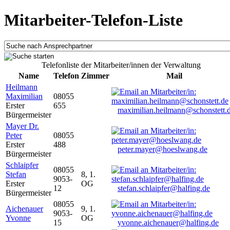
Mitarbeiter-Telefon-Liste
Telefonliste der Mitarbeiter/innen der Verwaltung
Name
Telefon
Zimmer
Mail
Heilmann
Maximilian
08055
Erster
655
maximilian.heilmann@schonstett.
Bürgermeister
Mayer Dr.
Peter
08055
Erster
488
peter.mayer@hoeslwang.de
Bürgermeister
Schlaipfer
08055
Stefan
8, 1.
9053-
Erster
OG
12
stefan.schlaipfer@halfing.de
Bürgermeister
08055
Aichenauer
9, 1.
9053-
Yvonne
OG
15
yvonne.aichenauer@halfing.de