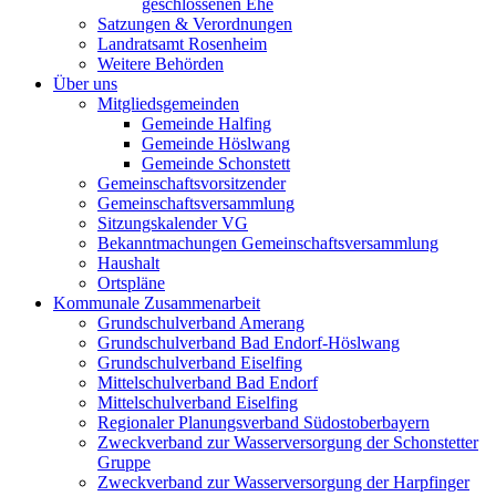
geschlossenen Ehe
Satzungen & Verordnungen
Landratsamt Rosenheim
Weitere Behörden
Über uns
Mitgliedsgemeinden
Gemeinde Halfing
Gemeinde Höslwang
Gemeinde Schonstett
Gemeinschaftsvorsitzender
Gemeinschaftsversammlung
Sitzungskalender VG
Bekanntmachungen Gemeinschaftsversammlung
Haushalt
Ortspläne
Kommunale Zusammenarbeit
Grundschulverband Amerang
Grundschulverband Bad Endorf-Höslwang
Grundschulverband Eiselfing
Mittelschulverband Bad Endorf
Mittelschulverband Eiselfing
Regionaler Planungsverband Südostoberbayern
Zweckverband zur Wasserversorgung der Schonstetter
Gruppe
Zweckverband zur Wasserversorgung der Harpfinger