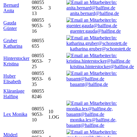
08055
Bernard
9053-
3
Anita
13
anita.bernard@halfing.de
08055
Gauda
9053-
5
Günter
16
guenter.gauda@halfing.de
Gruber
08055
Katharina
655
katharina.gruber@schonstett.de
08055
Hinterstocker
9053-
7
Kristina
25
kristina.hinterstocker@halfing.de
08055
Huber
9053-
6
Elisabeth
35
bauamt@halfing.de
Kläranlage
08055
Halfing
8246
08055
10
Lex Monika
9053-
1.OG
10
monika.lex@halfing.de,
bauamt@halfing.de
08055
Möderl