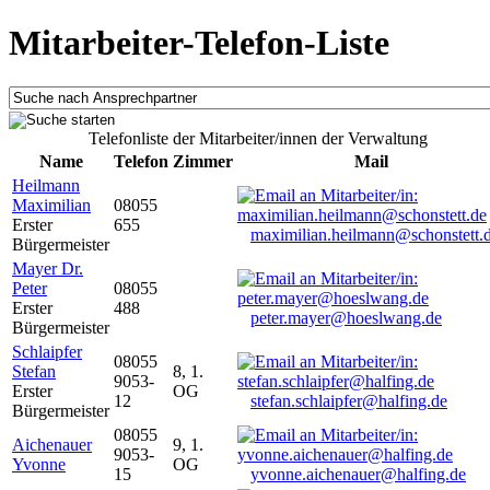
Mitarbeiter-Telefon-Liste
Telefonliste der Mitarbeiter/innen der Verwaltung
Name
Telefon
Zimmer
Mail
Heilmann
Maximilian
08055
Erster
655
maximilian.heilmann@schonstett.
Bürgermeister
Mayer Dr.
Peter
08055
Erster
488
peter.mayer@hoeslwang.de
Bürgermeister
Schlaipfer
08055
Stefan
8, 1.
9053-
Erster
OG
12
stefan.schlaipfer@halfing.de
Bürgermeister
08055
Aichenauer
9, 1.
9053-
Yvonne
OG
15
yvonne.aichenauer@halfing.de