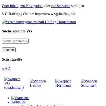
Zum Inhalt
,
zur Navigation
oder
zur Startseite
springen.
VG Halfing
| Online: https://www.vg-halfing.de/
Suche gesamte VG
suchen
Schriftgröße
A
A
A
Aktuelles