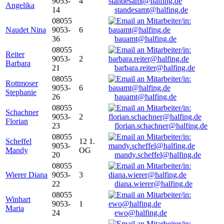
9053-
4
Angelika
14
standesamt@halfing.de
08055
Naudet Nina
9053-
6
36
bauamt@halfing.de
08055
Reiter
9053-
2
Barbara
21
barbara.reiter@halfing.de
08055
Rottmoser
9053-
6
Stephanie
26
bauamt@halfing.de
08055
Schachner
9053-
2
Florian
23
florian.schachner@halfing.de
08055
Scheffel
12 1.
9053-
Mandy
OG
20
mandy.scheffel@halfing.de
08055
Wierer Diana
9053-
3
22
diana.wierer@halfing.de
08055
Winhart
9053-
1
Maria
24
ewo@halfing.de