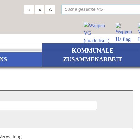
su
A
A
A
KOMMUNALE
NS
ZUSAMMENARBEIT
 Verwaltung