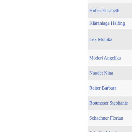
Huber Elisabeth
Kläranlage Halfing
Lex Monika
Möderl Angelika
Naudet Nina
Reiter Barbara
Rottmoser Stephanie
Schachner Florian