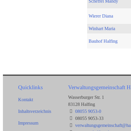
Scheffel Mandy
Wierer Diana
Winhart Maria
Bauhof Halfing
Quicklinks
Verwaltungsgemeinschaft H
Wasserburger Str. 1
Kontakt
83128 Halfing
Inhaltsverzeichnis
08055 9053-0
08055 9053-33
Impressum
verwaltungsgemeinschaft@hal