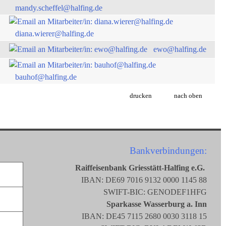
mandy.scheffel@halfing.de
diana.wierer@halfing.de
ewo@halfing.de
bauhof@halfing.de
drucken
nach oben
Bankverbindungen:
Raiffeisenbank Griesstätt-Halfing e.G.
IBAN: DE69 7016 9132 0000 1145 88
SWIFT-BIC: GENODEF1HFG
Sparkasse Wasserburg a. Inn
IBAN: DE45 7115 2680 0030 3118 15